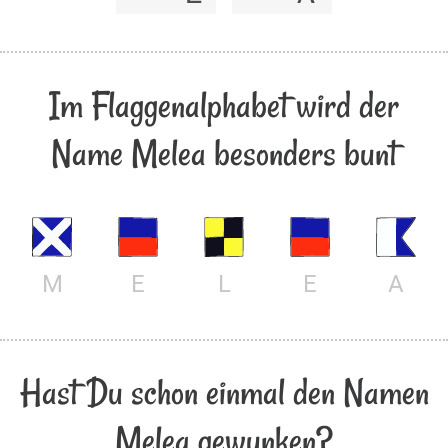
Im Flaggenalphabet wird der
Name Melea besonders bunt
M
E
L
E
A
Hast Du schon einmal den Namen
Melea gewunken?