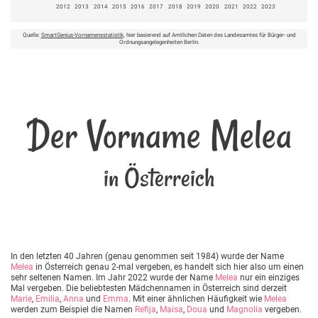
2012
2013
2014
2015
2016
2017
2018
2019
2020
2021
2022
2023
Quelle:
SmartGenius-Vornamensstatistik
, hier basierend auf Amtlichen Daten des Landesamtes für Bürger- und
Ordnungsangelegenheiten Berlin.
Der Vorname Melea
in Österreich
In den letzten 40 Jahren (genau genommen seit 1984) wurde der Name
Melea
in Österreich genau 2-mal vergeben, es handelt sich hier also um einen
sehr seltenen Namen. Im Jahr 2022 wurde der Name
Melea
nur ein einziges
Mal vergeben. Die beliebtesten Mädchennamen in Österreich sind derzeit
Marie
,
Emilia
,
Anna
und
Emma
. Mit einer ähnlichen Häufigkeit wie
Melea
werden zum Beispiel die Namen
Refija
,
Maisa
,
Doua
und
Magnolia
vergeben.