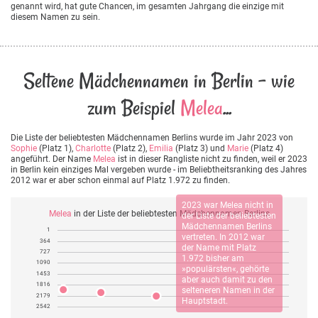
genannt wird, hat gute Chancen, im gesamten Jahrgang die einzige mit
diesem Namen zu sein.
Seltene Mädchennamen in Berlin - wie
zum Beispiel
Melea
...
Die Liste der beliebtesten Mädchennamen Berlins wurde im Jahr 2023 von
Sophie
(Platz 1),
Charlotte
(Platz 2),
Emilia
(Platz 3) und
Marie
(Platz 4)
angeführt. Der Name
Melea
ist in dieser Rangliste nicht zu finden, weil er 2023
in Berlin kein einziges Mal vergeben wurde - im Beliebtheitsranking des Jahres
2012 war er aber schon einmal auf Platz 1.972 zu finden.
2023 war
Melea
nicht in
Melea
in der Liste der beliebtesten Mädchennamen Berlins
der Liste der beliebtesten
Mädchennamen Berlins
1
vertreten. In 2012 war
364
der Name mit Platz
727
1.972 bisher am
1090
»populärsten«, gehörte
1453
aber auch damit zu den
1816
selteneren Namen in der
2179
Hauptstadt.
2542