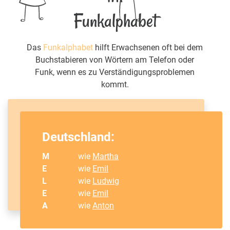
Funkalphabet
Das
Funkalphabet
hilft Erwachsenen oft bei dem
Buchstabieren von Wörtern am Telefon oder
Funk, wenn es zu Verständigungsproblemen
kommt.
Deutschland:
M
wie
Martha
E
wie
Emil
L
wie
Ludwig
E
wie
Emil
A
wie
Anton