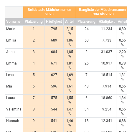
Beliebteste Mädchennamen
Rangliste der Mädchennamen
2023
1984 bis 2023
Vorname
Platzierung
Häufigkeit
Anteil
Platzierung
Häufigkeit
Anteil
Marie
1
795
2,15
24
11.234
0,80
%
%
Emilia
2
689
1,86
50
7.733
0,55
%
%
Anna
3
684
1,85
2
31.037
2,20
%
%
Emma
4
671
1,81
25
10.917
0,78
%
%
Lena
5
627
1,69
7
18.514
1,31
%
%
Mia
6
596
1,61
48
7.914
0,56
%
%
Laura
7
575
1,55
6
18.860
1,34
%
%
Valentina
8
544
1,47
34
9.254
0,66
%
%
Hannah
9
541
1,46
18
12.341
0,88
%
%