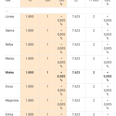
Lea
10
536
1,45
22
11.603
0,82
%
%
...
Linsey
1.800
1
<
7.623
2
<
0,005
0,005
%
%
Sejma
1.800
1
<
7.623
2
<
0,005
0,005
%
%
Refija
1.800
1
<
7.623
2
<
0,005
0,005
%
%
Maisa
1.800
1
<
7.623
2
<
0,005
0,005
%
%
Melea
1.800
1
<
7.623
2
<
0,005
0,005
%
%
Doua
1.800
1
<
7.623
2
<
0,005
0,005
%
%
Magnolia
1.800
1
<
7.623
2
<
0,005
0,005
%
%
Eilina
1.800
1
<
7.623
2
<