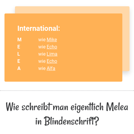
International:
M
wie
Mike
E
wie
Echo
L
wie
Lima
E
wie
Echo
A
wie
Alfa
Wie schreibt man eigentlich Melea
in Blindenschrift?