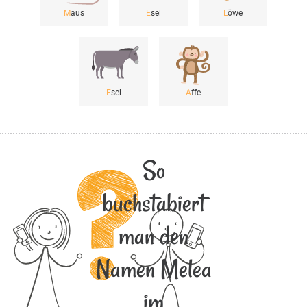
M
aus
E
sel
L
öwe
E
sel
A
ffe
So
buchstabiert
man den
Namen Melea
im