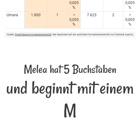
0,005
0,005
%
%
Umara
1.800
1
<
7.623
2
<
0,005
0,005
%
%
Quelle:
SmartGenius-Vornamensstatistik
, hier basierend auf der amtlichen Vornamensstatistik von Statistik Austria.
Melea hat 5 Buchstaben
und beginnt mit einem
M