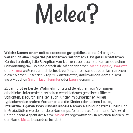
Melea?
Welche Namen einem selbst besonders gut gefallen,
ist natürlich ganz
wesentlich eine Frage des persönlichen Geschmacks. Im gesellschaftlichen
Kontext unterliegt die Rezeption von Namen aber auch starken »modischen
Schwankungen«. So sind derzeit die Mädchennamen
Marie
,
Sophie
,
Charlotte
und
Emma
außerordentlich beliebt, vor 25 Jahren war dagegen kein einziger
dieser Namen unter den »Top 20« anzutreffen, dafür wurden damals sehr
viele Mädchen
Sarah
,
Lisa
,
Jennifer
oder
Laura
genannt.
Zudem gibt es bei der Wahrnehmung und Beliebtheit von Vornamen
erhebliche Unterschiede zwischen verschiedenen gesellschaftlichen
Schichten. Dadurch erhalten auch Kinder im bürgerlichen Milieu
typischerweise andere Vornamen als die Kinder »der kleinen Leute«,
Intellektuelle geben ihren Kindern andere Namen als bildungsferne Eltern und
in Großstädten werden andere Namen präferiert als auf dem Land. Wie wird
unter diesem Aspekt der Name
Melea
wahrgenommen? In welchen Kreisen ist
der Name
Melea
besonders beliebt?