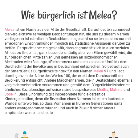
Wie bürgerlich ist Melea?
Melea
ist ein Name aus der Mitte der Gesellschaft. Darauf deuten zumindest
die vergleichsweise wenigen Beobachtungen hin, die uns zu diesem Namen
vorliegen, er ist nämlich in Deutschland insgesamt so selten, dass es nur mit
erheblichen Einschränkungen möglich ist, statistische Aussagen darüber zu
treffen. Es spricht aber einiges dafür, dass er grundsätzlich in allen sozialen
Milieus zu finden ist, ganz besonders häufig aber von Eltern gewählt wird, die
zur bürgerlichen Mitte zählen und gemessen an sozioökonomischen
Merkmalen wie »Bildung«, »Einkommen« und dem »sozialen Umfeld« dem
Durchschnitt der Bevölkerung in Deutschland entsprechen. So beträgt auch
der SmartGenius Bürgerlichkeitsindex für den Namen
Melea
97 und liegt
damit ganz in der Nähe des Wertes 100, der exakt dem Durchschnitt der
Bevölkerung entspricht. Andere Mädchennamen, die in Deutschland ebenfalls
vergleichsweise selten vorkommen und gemäß dem Bürgerlichkeitsindex ein
ähnliches Sozialprestige aufweisen, sind beispielsweise
Medha
,
Mahina
und
Joselin
. Diese Einordnung gilt insbesondere für die derzeitige
Kindergeneration, denn die Rezeption eines Namens ist einem laufenden
Wandel unterworfen, so dass Vornamen in früheren Generationen ganz
anders wahrgenommen wurden und auch in Zukunft sicher anders
empfunden werden als heute.