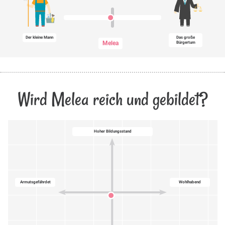
Der kleine Mann
Das große
Melea
Bürgertum
Wird Melea reich und gebildet?
Hoher Bildungsstand
Armutsgefährdet
Wohlhabend