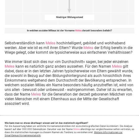
Niedriger Bildungsstand
In welchen sozialen Milieus ist der Vorname
Melea
derzeit besonders beliebt?
Selbstverständlich kann
Melea
hochintelligent, gebildet und wohlhabend
werden. Aber wie ist es mit ihren Eltern? Wurde
Melea
der Erfolg bereits in die
Wiege gelegt, oder kommt sie typsicherweise aus einfacheren Verhältnissen?
Wie immer lässt sich dies nur »im Durchschnitt« sagen, bei jeder einzelnen
Melea
kann es natürlich ganz anders aussehen. Für den Namen
Melea
gilt
dabei, dass er in den letzten Jahren typischerweise von Eltern gewählt wurde,
die sowohl in Bezug auf den Bildungshintergrund als auch hinsichtlich ihres
Einkommens weitgehend dem Durchschnitt der Bevölkerung entsprechen. In
welchem sozialen Milieu ein Name besonders häufig anzutreffen ist, wird von
uns allen - bewusst oder unbewusst - wahrgenommen. Daher ist zu erwarten,
dass der Name
Melea
für die Generation der derzeit geborenen Mädchen von
vielen Menschen mit einem Elternhaus aus der Mitte der Gesellschaft
assoziiert wird.
Wie kann man so etwas überhaupt wissen und ist das statistisch signifikant?
Für die Auswertung haben wir amtliche Vornamensstatistiken mit soziodemografischen Daten kombiniert. Die Analyse
basiert auf über 300.000 Datensätzen. Darunter war der Name
Melea
allerdings nur vergleichsweise selten vertreten, so
dass die statistischen Aussagen zu diesem Namen als Tendenz zu verstehen sind.
Weitere Informationen zur
SmartGenius-Vornamensstatistik
.