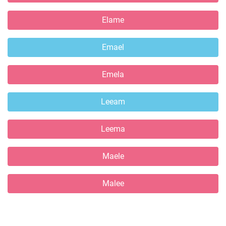
Elame
Emael
Emela
Leeam
Leema
Maele
Malee