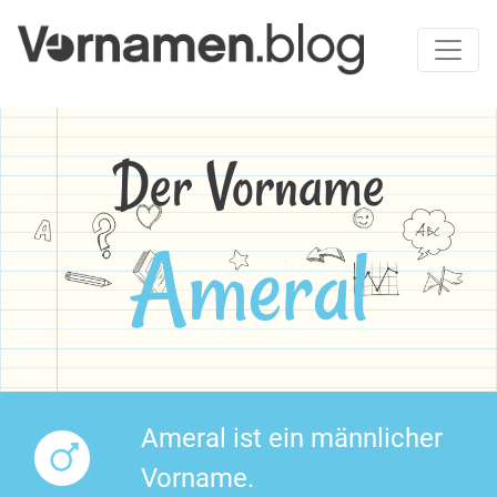
Der Vorname
Ameral
Ameral ist ein männlicher
Vorname.