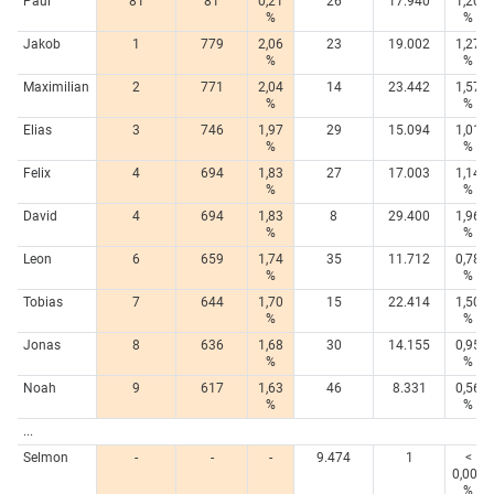
Paul
81
81
0,21
26
17.940
1,20
%
%
Jakob
1
779
2,06
23
19.002
1,27
%
%
Maximilian
2
771
2,04
14
23.442
1,57
%
%
Elias
3
746
1,97
29
15.094
1,01
%
%
Felix
4
694
1,83
27
17.003
1,14
%
%
David
4
694
1,83
8
29.400
1,96
%
%
Leon
6
659
1,74
35
11.712
0,78
%
%
Tobias
7
644
1,70
15
22.414
1,50
%
%
Jonas
8
636
1,68
30
14.155
0,95
%
%
Noah
9
617
1,63
46
8.331
0,56
%
%
...
Selmon
-
-
-
9.474
1
<
0,005
%