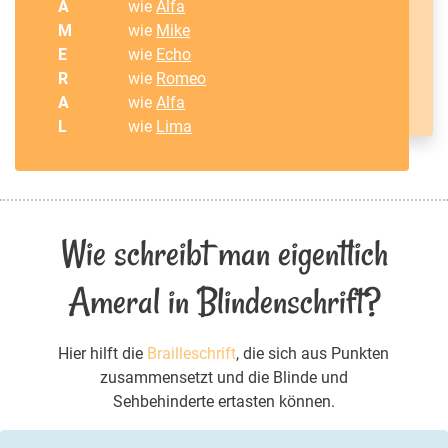
A
wie
Alfa
M
wie
Mike
E
wie
Echo
R
wie
Romeo
A
wie
Alfa
L
wie
Lima
Wie schreibt man eigentlich
Ameral in Blindenschrift?
Hier hilft die
Brailleschrift
, die sich aus Punkten
zusammensetzt und die Blinde und
Sehbehinderte ertasten können.