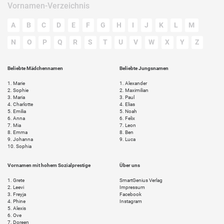
Vornamen-Verzeichnis
A
B
C
D
E
F
G
H
I
J
K
L
M
N
O
P
Q
R
S
T
U
V
W
X
Y
Z
Beliebte Mädchennamen
Beliebte Jungsnamen
1.
Marie
1.
Alexander
2.
Sophie
2.
Maximilian
3.
Maria
3.
Paul
4.
Charlotte
4.
Elias
5.
Emilia
5.
Noah
6.
Anna
6.
Felix
7.
Mia
7.
Leon
8.
Emma
8.
Ben
9.
Johanna
9.
Luca
10.
Sophia
Vornamen mit hohem Sozialprestige
Über uns
1.
Grete
SmartGenius Verlag
2.
Leevi
Impressum
3.
Freyja
Facebook
4.
Phine
Instagram
5.
Alexis
6.
Ove
7.
Doreen