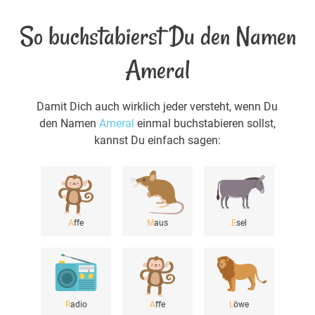
So buchstabierst Du den Namen
Ameral
Damit Dich auch wirklich jeder versteht, wenn Du
den Namen
Ameral
einmal buchstabieren sollst,
kannst Du einfach sagen:
A
ffe
M
aus
E
sel
R
adio
A
ffe
L
öwe