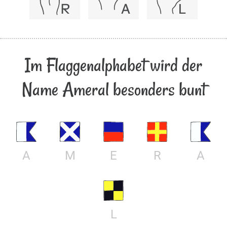
Im Flaggenalphabet wird der
Name Ameral besonders bunt
A
M
E
R
A
L