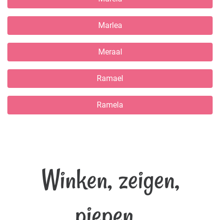
Marlea
Meraal
Ramael
Ramela
Winken, zeigen,
piepen...