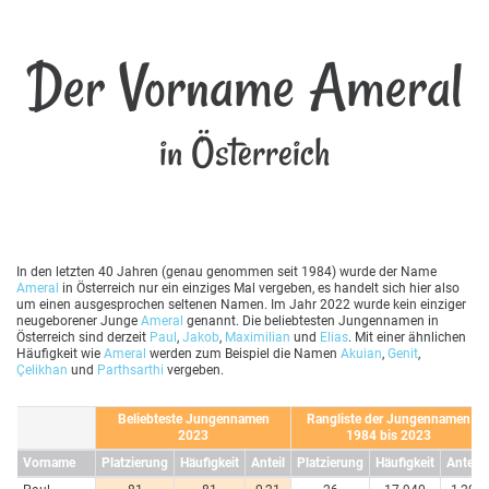
Der Vorname Ameral
in Österreich
In den letzten 40 Jahren (genau genommen seit 1984) wurde der Name
Ameral
in Österreich nur ein einziges Mal vergeben, es handelt sich hier also
um einen ausgesprochen seltenen Namen. Im Jahr 2022 wurde kein einziger
neugeborener Junge
Ameral
genannt. Die beliebtesten Jungennamen in
Österreich sind derzeit
Paul
,
Jakob
,
Maximilian
und
Elias
. Mit einer ähnlichen
Häufigkeit wie
Ameral
werden zum Beispiel die Namen
Akuian
,
Genit
,
Çelikhan
und
Parthsarthi
vergeben.
Beliebteste Jungennamen
Rangliste der Jungennamen
2023
1984 bis 2023
Vorname
Platzierung
Häufigkeit
Anteil
Platzierung
Häufigkeit
Anteil