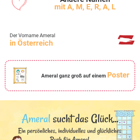
mit A, M, E, R, A, L
Der Vorname Ameral
in Österreich
Poster
Ameral ganz groß auf einem
Ameral
sucht das Glück...
Ein persönliches, individuelles und glückliches
Buch für Ameral.