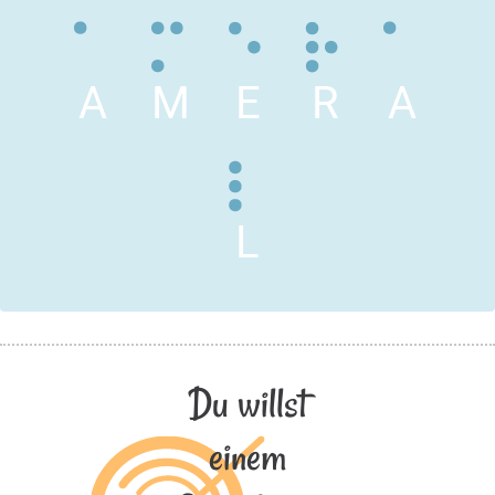
A
M
E
R
A
L
Du willst
einem