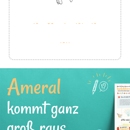
Ameral
kommt ganz
groß raus