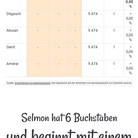
0,005
%
Dilgasch
-
-
-
9.474
1
<
0,005
%
Akuian
-
-
-
9.474
1
<
0,005
%
Genit
-
-
-
9.474
1
<
0,005
%
Ameral
-
-
-
9.474
1
<
0,005
%
Quelle:
SmartGenius-Vornamensstatistik
, hier basierend auf der amtlichen Vornamensstatistik von Statistik Austria.
Selmon hat 6 Buchstaben
und beginnt mit einem