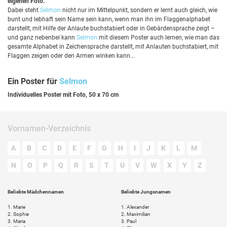
eigenen Foto.
Dabei steht
Selmon
nicht nur im Mittelpunkt, sondern er lernt auch gleich, wie
bunt und lebhaft sein Name sein kann, wenn man ihn im Flaggenalphabet
darstellt, mit Hilfe der Anlaute buchstabiert oder in Gebärdensprache zeigt –
und ganz nebenbei kann
Selmon
mit diesem Poster auch lernen, wie man das
gesamte Alphabet in Zeichensprache darstellt, mit Anlauten buchstabiert, mit
Flaggen zeigen oder den Armen winken kann...
Ein Poster für
Selmon
Individuelles Poster mit Foto, 50 x 70 cm
Vornamen-Verzeichnis
A
B
C
D
E
F
G
H
I
J
K
L
M
N
O
P
Q
R
S
T
U
V
W
X
Y
Z
Beliebte Mädchennamen
Beliebte Jungsnamen
1.
Marie
1.
Alexander
2.
Sophie
2.
Maximilian
3.
Maria
3.
Paul