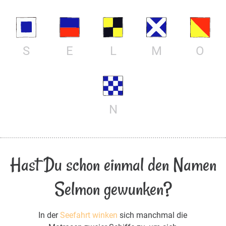
S
E
L
M
O
N
Hast Du schon einmal den Namen
Selmon gewunken?
In der
Seefahrt winken
sich manchmal die