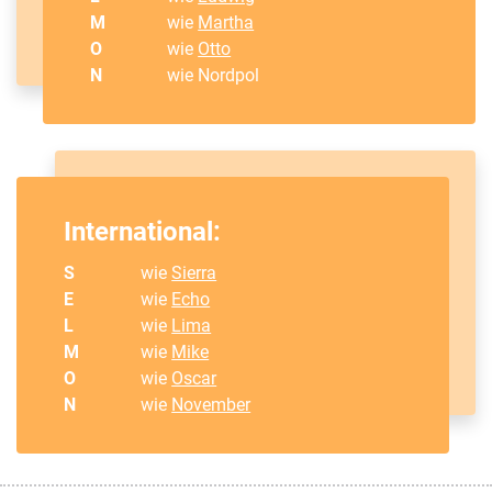
M
wie
Martha
O
wie
Otto
N
wie Nordpol
International:
S
wie
Sierra
E
wie
Echo
L
wie
Lima
M
wie
Mike
O
wie
Oscar
N
wie
November