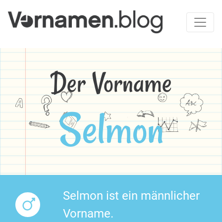
Der Vorname
Selmon
Selmon ist ein männlicher
Vorname.