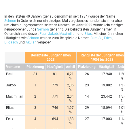
In den letzten 40 Jahren (genau genommen seit 1984) wurde der Name
Selmon
in Österreich nur ein einziges Mal vergeben, es handelt sich hier also
um einen ausgesprochen seltenen Namen. Im Jahr 2022 wurde kein einziger
neugeborener Junge
Selmon
genannt. Die beliebtesten Jungennamen in
Österreich sind derzeit
Paul
,
Jakob
,
Maximilian
und
Elias
. Mit einer ähnlichen
Häufigkeit wie
Selmon
werden zum Beispiel die Namen
Bum-Su
,
Edeni
,
Dilgasch
und
Akuian
vergeben.
Beliebteste Jungennamen
Rangliste der Jungennamen
2023
1984 bis 2023
Vorname
Platzierung
Häufigkeit
Anteil
Platzierung
Häufigkeit
Anteil
Paul
81
81
0,21
26
17.940
1,20
%
%
Jakob
1
779
2,06
23
19.002
1,27
%
%
Maximilian
2
771
2,04
14
23.442
1,57
%
%
Elias
3
746
1,97
29
15.094
1,01
%
%
Felix
4
694
1,83
27
17.003
1,14
%
%