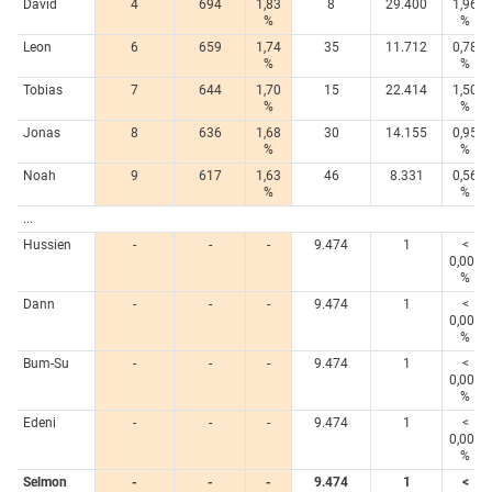
David
4
694
1,83
8
29.400
1,96
%
%
Leon
6
659
1,74
35
11.712
0,78
%
%
Tobias
7
644
1,70
15
22.414
1,50
%
%
Jonas
8
636
1,68
30
14.155
0,95
%
%
Noah
9
617
1,63
46
8.331
0,56
%
%
...
Hussien
-
-
-
9.474
1
<
0,005
%
Dann
-
-
-
9.474
1
<
0,005
%
Bum-Su
-
-
-
9.474
1
<
0,005
%
Edeni
-
-
-
9.474
1
<
0,005
%
Selmon
-
-
-
9.474
1
<