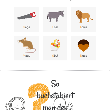
S
äge
E
sel
L
öwe
M
aus
O
bst
N
uss
So
buchstabiert
man den