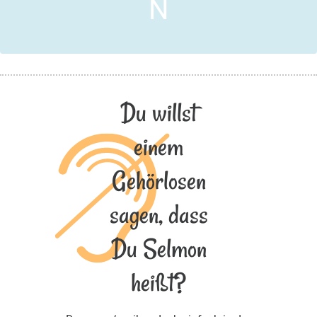
N
Du willst
einem
Gehörlosen
sagen, dass
Du Selmon
heißt?