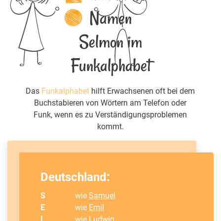
Namen
Selmon im
Funkalphabet
Das
Funkalphabet
hilft Erwachsenen oft bei dem
Buchstabieren von Wörtern am Telefon oder
Funk, wenn es zu Verständigungsproblemen
kommt.
Deutschland:
S
wie
Samuel
E
wie
Emil
L
wie
Ludwig