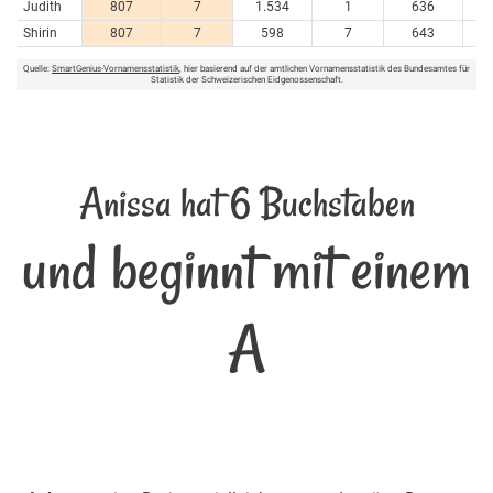
Judith
807
7
1.534
1
636
Shirin
807
7
598
7
643
Quelle:
SmartGenius-Vornamensstatistik
, hier basierend auf der amtlichen Vornamensstatistik des Bundesamtes für
Statistik der Schweizerischen Eidgenossenschaft.
Anissa hat 6 Buchstaben
und beginnt mit einem
A