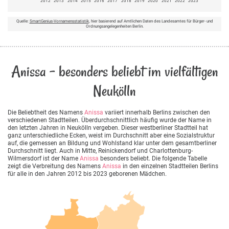
2012
2013
2014
2015
2016
2017
2018
2019
2020
2021
2022
2023
Quelle:
SmartGenius-Vornamensstatistik
, hier basierend auf Amtlichen Daten des Landesamtes für Bürger- und
Ordnungsangelegenheiten Berlin.
Anissa - besonders beliebt im vielfältigen
Neukölln
Die Beliebtheit des Namens
Anissa
variiert innerhalb Berlins zwischen den
verschiedenen Stadtteilen. Überdurchschnittlich häufig wurde der Name in
den letzten Jahren in Neukölln vergeben. Dieser westberliner Stadtteil hat
ganz unterschiedliche Ecken, weist im Durchschnitt aber eine Sozialstruktur
auf, die gemessen an Bildung und Wohlstand klar unter dem gesamtberliner
Durchschnitt liegt. Auch in Mitte, Reinickendorf und Charlottenburg-
Wilmersdorf ist der Name
Anissa
besonders beliebt. Die folgende Tabelle
zeigt die Verbreitung des Namens
Anissa
in den einzelnen Stadtteilen Berlins
für alle in den Jahren 2012 bis 2023 geborenen Mädchen.