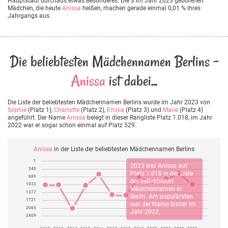
Hauptstadt durchaus etwas Besonderes. Die 3 im Jahr 2023 geborenen
Mädchen, die heute
Anissa
heißen, machen gerade einmal 0,01 % ihres
Jahrgangs aus.
Die beliebtesten Mädchennamen Berlins -
Anissa
ist dabei...
Die Liste der beliebtesten Mädchennamen Berlins wurde im Jahr 2023 von
Sophie
(Platz 1),
Charlotte
(Platz 2),
Emilia
(Platz 3) und
Marie
(Platz 4)
angeführt. Der Name
Anissa
belegt in dieser Rangliste Platz 1.018, im Jahr
2022 war er sogar schon einmal auf Platz 529.
Anissa
in der Liste der beliebtesten Mädchennamen Berlins
1
2023 war
Anissa
auf
345
Platz 1.018 in der Liste
689
der beliebtesten
1033
Mädchennamen in
1377
Berlin. Am populärsten
1721
war der Name bisher im
2065
Jahr 2022.
2409