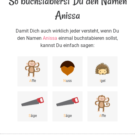
So buchstabierst Du den Namen
Anissa
Damit Dich auch wirklich jeder versteht, wenn Du
den Namen
Anissa
einmal buchstabieren sollst,
kannst Du einfach sagen:
A
ffe
N
uss
I
gel
S
äge
S
äge
A
ffe