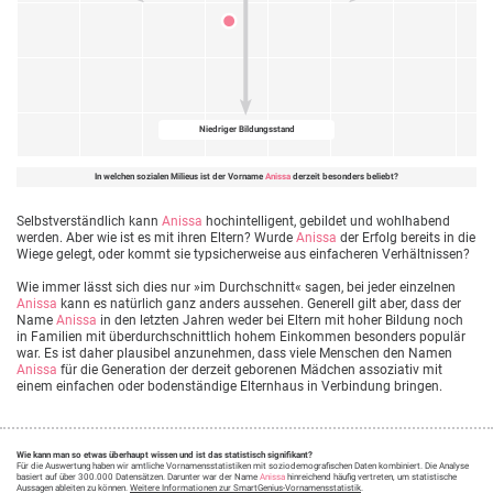
Niedriger Bildungsstand
In welchen sozialen Milieus ist der Vorname
Anissa
derzeit besonders beliebt?
Selbstverständlich kann
Anissa
hochintelligent, gebildet und wohlhabend
werden. Aber wie ist es mit ihren Eltern? Wurde
Anissa
der Erfolg bereits in die
Wiege gelegt, oder kommt sie typsicherweise aus einfacheren Verhältnissen?
Wie immer lässt sich dies nur »im Durchschnitt« sagen, bei jeder einzelnen
Anissa
kann es natürlich ganz anders aussehen. Generell gilt aber, dass der
Name
Anissa
in den letzten Jahren weder bei Eltern mit hoher Bildung noch
in Familien mit überdurchschnittlich hohem Einkommen besonders populär
war. Es ist daher plausibel anzunehmen, dass viele Menschen den Namen
Anissa
für die Generation der derzeit geborenen Mädchen assoziativ mit
einem einfachen oder bodenständige Elternhaus in Verbindung bringen.
Wie kann man so etwas überhaupt wissen und ist das statistisch signifikant?
Für die Auswertung haben wir amtliche Vornamensstatistiken mit soziodemografischen Daten kombiniert. Die Analyse
basiert auf über 300.000 Datensätzen. Darunter war der Name
Anissa
hinreichend häufig vertreten, um statistische
Aussagen ableiten zu können.
Weitere Informationen zur SmartGenius-Vornamensstatistik
.