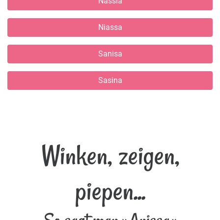
Nassia
Niassa
Sanisa
Sasina
Winken, zeigen,
piepen...