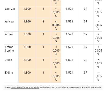
%
%
Laetizia
1.800
1
<
1.521
37
<
0,005
0,005
%
%
Anissa
1.800
1
<
1.521
37
<
0,005
0,005
%
%
Anneli
1.800
1
<
1.521
37
<
0,005
0,005
%
%
Emma-
1.800
1
<
1.521
37
<
Sophie
0,005
0,005
%
%
Josie
1.800
1
<
1.521
37
<
0,005
0,005
%
%
Eldina
1.800
1
<
1.521
37
<
0,005
0,005
%
%
Quelle:
SmartGenius-Vornamensstatistik
, hier basierend auf der amtlichen Vornamensstatistik von Statistik Austria.