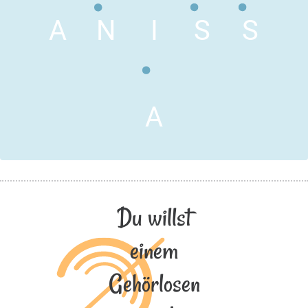
A
N
I
S
S
A
Du willst
einem
Gehörlosen