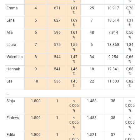
%
%
Emma
4
671
1,81
25
10.917
0,78
%
%
Lena
5
627
1,69
7
18.514
1,31
%
%
Mia
6
596
1,61
48
7.914
0,56
%
%
Laura
7
575
1,55
6
18.860
1,34
%
%
Valentina
8
544
1,47
34
9.254
0,66
%
%
Hannah
9
541
1,46
18
12.341
0,88
%
%
Lea
10
536
1,45
22
11.603
0,82
%
%
...
Sinja
1.800
1
<
1.488
38
<
0,005
0,005
%
%
Firdevs
1.800
1
<
1.488
38
<
0,005
0,005
%
%
Edita
1.800
1
<
1.521
37
<
0,005
0,005