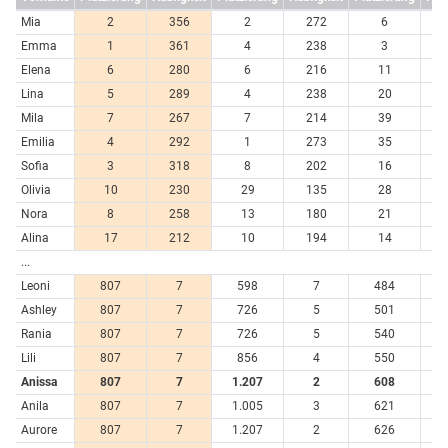
Mia
2
356
2
272
6
7
Emma
1
361
4
238
3
7
Elena
6
280
6
216
11
6
Lina
5
289
4
238
20
4
Mila
7
267
7
214
39
3
Emilia
4
292
1
273
35
3
Sofia
3
318
8
202
16
5
Olivia
10
230
29
135
28
4
Nora
8
258
13
180
21
4
Alina
17
212
10
194
14
5
...
Leoni
807
7
598
7
484
Ashley
807
7
726
5
501
Rania
807
7
726
5
540
Lili
807
7
856
4
550
Anissa
807
7
1.207
2
608
Anila
807
7
1.005
3
621
Aurore
807
7
1.207
2
626