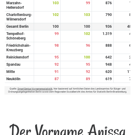
Marzahn-
103
99
876
1
Hellersdorf
Charlottenburg-
102
103
790
8
Wilmersdorf
Gesamt Berlin
100
100
936
48
Tempelhof-
99
102
1.319
4
Schöneberg
Friedrichshain-
98
96
888
6
Kreuzberg
Reinickendorf
95
100
642
2
Spandau
92
95
948
4
Mitte
91
92
620
11
Neukölln
87
89
619
7
Quelle:
SmartGenius-Vornamensstatistik
, hier basierend auf Amtlichen Daten des Landesamtes für Bürger- und
Ordnungsangelegenheiten Berlin sowie dem Regionalen Sozialbericht des Amtes für Statistik Berlin-Brandenburg.
Der Vorname Anissa