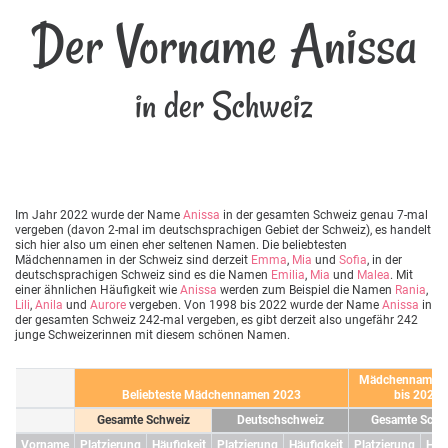
Der Vorname Anissa
in der Schweiz
Im Jahr 2022 wurde der Name
Anissa
in der gesamten Schweiz genau 7-mal
vergeben (davon 2-mal im deutschsprachigen Gebiet der Schweiz), es handelt
sich hier also um einen eher seltenen Namen. Die beliebtesten
Mädchennamen in der Schweiz sind derzeit
Emma
,
Mia
und
Sofia
, in der
deutschsprachigen Schweiz sind es die Namen
Emilia
,
Mia
und
Malea
. Mit
einer ähnlichen Häufigkeit wie
Anissa
werden zum Beispiel die Namen
Rania
,
Lili
,
Anila
und
Aurore
vergeben. Von 1998 bis 2022 wurde der Name
Anissa
in
der gesamten Schweiz 242-mal vergeben, es gibt derzeit also ungefähr 242
junge Schweizerinnen mit diesem schönen Namen.
Mädchennamen 
Beliebteste Mädchennamen 2023
bis 2023
Gesamte Schweiz
Deutschschweiz
Gesamte Schw
Vorname
Platzierung
Häufigkeit
Platzierung
Häufigkeit
Platzierung
Häuf