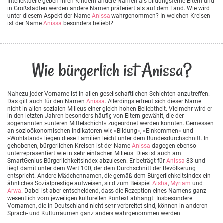
Intellektuelle geben ihren Kindern andere Namen als bildungsferne Eltern und
in Großstädten werden andere Namen präferiert als auf dem Land. Wie wird
unter diesem Aspekt der Name
Anissa
wahrgenommen? In welchen Kreisen
ist der Name
Anissa
besonders beliebt?
Wie bürgerlich ist Anissa?
Nahezu jeder Vorname ist in allen gesellschaftlichen Schichten anzutreffen.
Das gilt auch für den Namen
Anissa
. Allerdings erfreut sich dieser Name
nicht in allen sozialen Milieus einer gleich hohen Beliebtheit. Vielmehr wird er
in den letzten Jahren besonders häufig von Eltern gewählt, die der
sogenannten »unteren Mittelschicht« zugeordnet werden könnten. Gemessen
an sozioökonomischen Indikatoren wie »Bildung«, »Einkommen« und
»Wohlstand« liegen diese Familien leicht unter dem Bundesdurchschnitt. In
gehobenen, bürgerlichen Kreisen ist der Name
Anissa
dagegen ebenso
unterrepräsentiert wie in sehr einfachen Milieus. Dies ist auch am
SmartGenius Bürgerlichkeitsindex abzulesen. Er beträgt für
Anissa
83 und
liegt damit unter dem Wert 100, der dem Durchschnitt der Bevölkerung
entspricht. Andere Mädchennamen, die gemäß dem Bürgerlichkeitsindex ein
ähnliches Sozialprestige aufweisen, sind zum Beispiel
Aisha
,
Myriam
und
Arwa
. Dabei ist aber entscheidend, dass die Rezeption eines Namens ganz
wesentlich vom jeweiligen kulturellen Kontext abhängt: Insbesondere
Vornamen, die in Deutschland nicht sehr verbreitet sind, können in anderen
Sprach- und Kulturräumen ganz anders wahrgenommen werden.