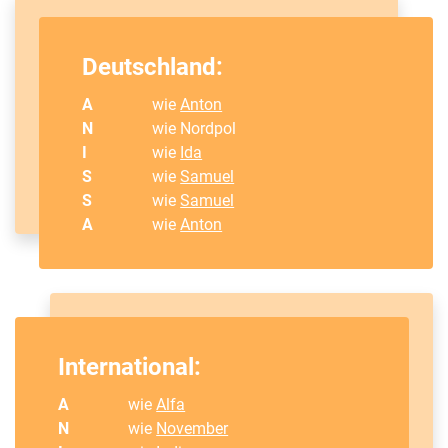
Deutschland:
A
wie
Anton
N
wie Nordpol
I
wie
Ida
S
wie
Samuel
S
wie
Samuel
A
wie
Anton
International:
A
wie
Alfa
N
wie
November