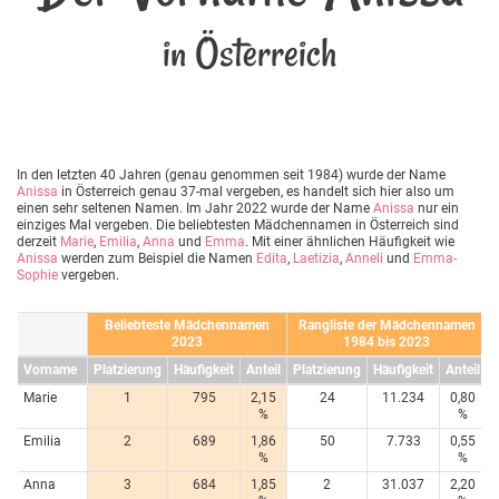
in Österreich
In den letzten 40 Jahren (genau genommen seit 1984) wurde der Name
Anissa
in Österreich genau 37-mal vergeben, es handelt sich hier also um
einen sehr seltenen Namen. Im Jahr 2022 wurde der Name
Anissa
nur ein
einziges Mal vergeben. Die beliebtesten Mädchennamen in Österreich sind
derzeit
Marie
,
Emilia
,
Anna
und
Emma
. Mit einer ähnlichen Häufigkeit wie
Anissa
werden zum Beispiel die Namen
Edita
,
Laetizia
,
Anneli
und
Emma-
Sophie
vergeben.
Beliebteste Mädchennamen
Rangliste der Mädchennamen
2023
1984 bis 2023
Vorname
Platzierung
Häufigkeit
Anteil
Platzierung
Häufigkeit
Anteil
Marie
1
795
2,15
24
11.234
0,80
%
%
Emilia
2
689
1,86
50
7.733
0,55
%
%
Anna
3
684
1,85
2
31.037
2,20