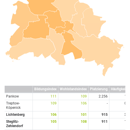
Bildungsindex
Wohlstandsindex
Platzierung
Häufigkeit
Pankow
111
109
2.256
1
Treptow-
109
106
-
0
Köpenick
Lichtenberg
106
101
915
3
Steglitz-
105
108
911
1
Zehlendorf