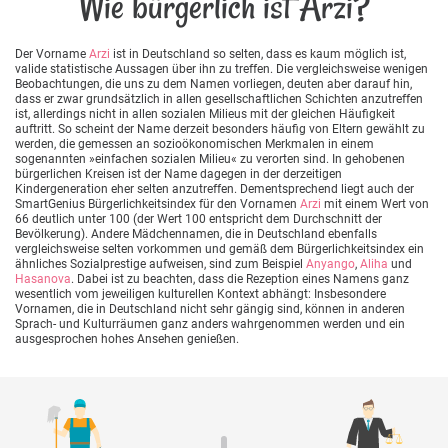
Wie bürgerlich ist Arzi?
Der Vorname
Arzi
ist in Deutschland so selten, dass es kaum möglich ist,
valide statistische Aussagen über ihn zu treffen. Die vergleichsweise wenigen
Beobachtungen, die uns zu dem Namen vorliegen, deuten aber darauf hin,
dass er zwar grundsätzlich in allen gesellschaftlichen Schichten anzutreffen
ist, allerdings nicht in allen sozialen Milieus mit der gleichen Häufigkeit
auftritt. So scheint der Name derzeit besonders häufig von Eltern gewählt zu
werden, die gemessen an sozioökonomischen Merkmalen in einem
sogenannten »einfachen sozialen Milieu« zu verorten sind. In gehobenen
bürgerlichen Kreisen ist der Name dagegen in der derzeitigen
Kindergeneration eher selten anzutreffen. Dementsprechend liegt auch der
SmartGenius Bürgerlichkeitsindex für den Vornamen
Arzi
mit einem Wert von
66 deutlich unter 100 (der Wert 100 entspricht dem Durchschnitt der
Bevölkerung). Andere Mädchennamen, die in Deutschland ebenfalls
vergleichsweise selten vorkommen und gemäß dem Bürgerlichkeitsindex ein
ähnliches Sozialprestige aufweisen, sind zum Beispiel
Anyango
,
Aliha
und
Hasanova
. Dabei ist zu beachten, dass die Rezeption eines Namens ganz
wesentlich vom jeweiligen kulturellen Kontext abhängt: Insbesondere
Vornamen, die in Deutschland nicht sehr gängig sind, können in anderen
Sprach- und Kulturräumen ganz anders wahrgenommen werden und ein
ausgesprochen hohes Ansehen genießen.