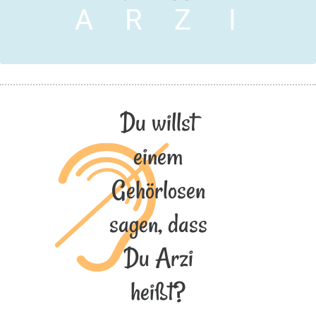
A
R
Z
I
Du willst
einem
Gehörlosen
sagen, dass
Du Arzi
heißt?