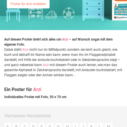
Poster für Arzi erstellen
Auf diesem Poster dreht sich alles um
Arzi
– auf Wunsch sogar mit dem
eigenen Foto.
Dabei steht
Arzi
nicht nur im Mittelpunkt, sondern sie lernt auch gleich, wie
bunt und lebhaft ihr Name sein kann, wenn man ihn im Flaggenalphabet
darstellt, mit Hilfe der Anlaute buchstabiert oder in Gebärdensprache zeigt –
und ganz nebenbei kann
Arzi
mit diesem Poster auch lernen, wie man das
gesamte Alphabet in Zeichensprache darstellt, mit Anlauten buchstabiert, mit
Flaggen zeigen oder den Armen winken kann...
Ein Poster für
Arzi
Individuelles Poster mit Foto, 50 x 70 cm
Vornamen-Verzeichnis
A
B
C
D
E
F
G
H
I
J
K
L
M