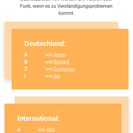
Funk, wenn es zu Verständigungsproblemen
kommt.
Deutschland:
A
wie
Anton
R
wie
Richard
Z
wie
Zacharias
I
wie
Ida
International:
A
wie
Alfa