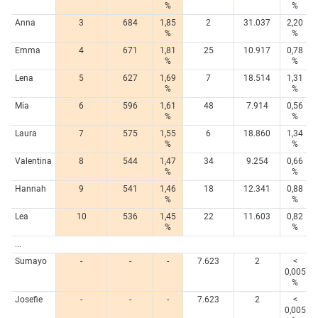
%
%
Anna
3
684
1,85
2
31.037
2,20
%
%
Emma
4
671
1,81
25
10.917
0,78
%
%
Lena
5
627
1,69
7
18.514
1,31
%
%
Mia
6
596
1,61
48
7.914
0,56
%
%
Laura
7
575
1,55
6
18.860
1,34
%
%
Valentina
8
544
1,47
34
9.254
0,66
%
%
Hannah
9
541
1,46
18
12.341
0,88
%
%
Lea
10
536
1,45
22
11.603
0,82
%
%
...
Sumayo
-
-
-
7.623
2
<
0,005
%
Josefie
-
-
-
7.623
2
<
0,005