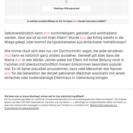
Niedriger Bildungsstand
In welchen sozialen Milieus ist der Vorname
Arzi
derzeit besonders beliebt?
Selbstverständlich kann
Arzi
hochintelligent, gebildet und wohlhabend
werden. Aber wie ist es mit ihren Eltern? Wurde
Arzi
der Erfolg bereits in die
Wiege gelegt, oder kommt sie typsicherweise aus einfacheren Verhältnissen?
Wie immer lässt sich dies nur »im Durchschnitt« sagen, bei jeder einzelnen
Arzi
kann es natürlich ganz anders aussehen. Generell gilt aber, dass der
Name
Arzi
in den letzten Jahren weder bei Eltern mit hoher Bildung noch in
Familien mit überdurchschnittlich hohem Einkommen besonders populär
war. Es ist daher plausibel anzunehmen, dass viele Menschen den Namen
Arzi
für die Generation der derzeit geborenen Mädchen assoziativ mit einem
einfachen oder bodenständige Elternhaus in Verbindung bringen.
Wie kann man so etwas überhaupt wissen und ist das statistisch signifikant?
Für die Auswertung haben wir amtliche Vornamensstatistiken mit soziodemografischen Daten kombiniert. Die Analyse
basiert auf über 300.000 Datensätzen. Darunter war der Name
Arzi
allerdings nur vergleichsweise selten vertreten, so
dass die statistischen Aussagen zu diesem Namen als Tendenz zu verstehen sind.
Weitere Informationen zur
SmartGenius-Vornamensstatistik
.