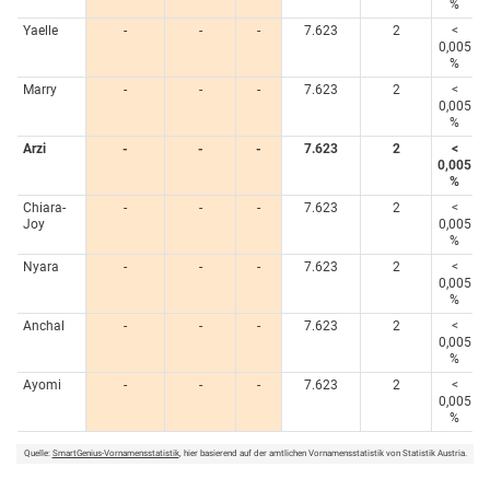
%
Yaelle
-
-
-
7.623
2
<
0,005
%
Marry
-
-
-
7.623
2
<
0,005
%
Arzi
-
-
-
7.623
2
<
0,005
%
Chiara-
-
-
-
7.623
2
<
Joy
0,005
%
Nyara
-
-
-
7.623
2
<
0,005
%
Anchal
-
-
-
7.623
2
<
0,005
%
Ayomi
-
-
-
7.623
2
<
0,005
%
Quelle:
SmartGenius-Vornamensstatistik
, hier basierend auf der amtlichen Vornamensstatistik von Statistik Austria.