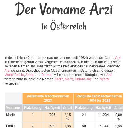
Der Vorname Arzi
in Österreich
In den letzten 40 Jahren (genau genommen seit 1984) wurde der Name
Arzi
in Österreich genau 2-mal vergeben, es handelt sich hier also um einen sehr
seltenen Namen. Im Jahr 2022 wurde kein einziges neugeborenes Mädchen
Arzi
genannt. Die beliebtesten Mädchennamen in Österreich sind derzeit
Marie
,
Emilia
,
Anna
und
Emma
. Mit einer ähnlichen Häufigkeit wie
Arzi
werden zum Beispiel die Namen
Yaelle
,
Marry
,
Chiara-Joy
und
Nyara
vergeben.
Beliebteste Mädchennamen
Rangliste der Mädchennamen
2023
1984 bis 2023
Vorname
Platzierung
Häufigkeit
Anteil
Platzierung
Häufigkeit
Anteil
Marie
1
795
2,15
24
11.234
0,80
%
%
Emilia
2
689
1,86
50
7.733
0,55