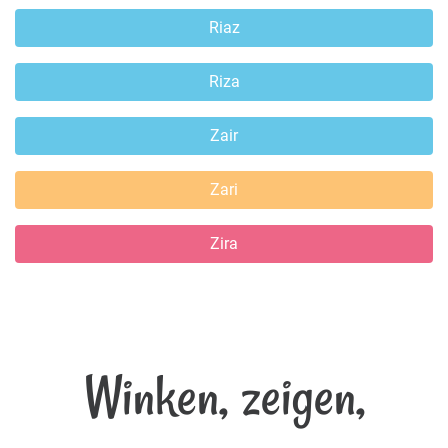
Riaz
Riza
Zair
Zari
Zira
Winken, zeigen,