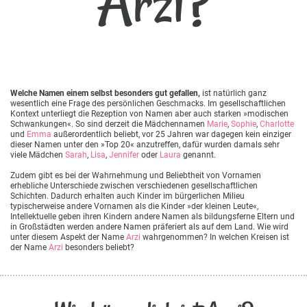
Arzi?
Welche Namen einem selbst besonders gut gefallen,
ist natürlich ganz
wesentlich eine Frage des persönlichen Geschmacks. Im gesellschaftlichen
Kontext unterliegt die Rezeption von Namen aber auch starken »modischen
Schwankungen«. So sind derzeit die Mädchennamen
Marie
,
Sophie
,
Charlotte
und
Emma
außerordentlich beliebt, vor 25 Jahren war dagegen kein einziger
dieser Namen unter den »Top 20« anzutreffen, dafür wurden damals sehr
viele Mädchen
Sarah
,
Lisa
,
Jennifer
oder
Laura
genannt.
Zudem gibt es bei der Wahrnehmung und Beliebtheit von Vornamen
erhebliche Unterschiede zwischen verschiedenen gesellschaftlichen
Schichten. Dadurch erhalten auch Kinder im bürgerlichen Milieu
typischerweise andere Vornamen als die Kinder »der kleinen Leute«,
Intellektuelle geben ihren Kindern andere Namen als bildungsferne Eltern und
in Großstädten werden andere Namen präferiert als auf dem Land. Wie wird
unter diesem Aspekt der Name
Arzi
wahrgenommen? In welchen Kreisen ist
der Name
Arzi
besonders beliebt?