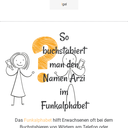
I
gel
So
buchstabiert
man den
Namen Arzi
im
Funkalphabet
Das
Funkalphabet
hilft Erwachsenen oft bei dem
Buchstabieren von Wörtern am Telefon oder