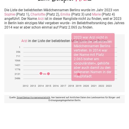
Die Liste der beliebtesten Mädchennamen Berlins wurde im Jahr 2023 von
Sophie
(Platz 1),
Charlotte
(Platz 2),
Emilia
(Platz 3) und
Marie
(Platz 4)
angeführt. Der Name
Arzi
ist in dieser Rangliste nicht zu finden, weil er 2023
in Berlin kein einziges Mal vergeben wurde - im Beliebtheitsranking des Jahres
2014 war er aber schon einmal auf Platz 2.065 zu finden.
2023 war
Arzi
nicht in
Arzi
in der Liste der beliebtesten Mädchennamen Berlins
der Liste der beliebtesten
Mädchennamen Berlins
1
vertreten. In 2014 war
356
der Name mit Platz
711
2.065 bisher am
1066
»populärsten«, gehörte
1421
aber auch damit zu den
1776
selteneren Namen in der
2131
Hauptstadt.
2486
2012
2013
2014
2015
2016
2017
2018
2019
2020
2021
2022
2023
Quelle:
SmartGenius-Vornamensstatistik
, hier basierend auf Amtlichen Daten des Landesamtes für Bürger- und
Ordnungsangelegenheiten Berlin.