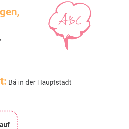
igen,
»
t:
Bá in der Hauptstadt
auf