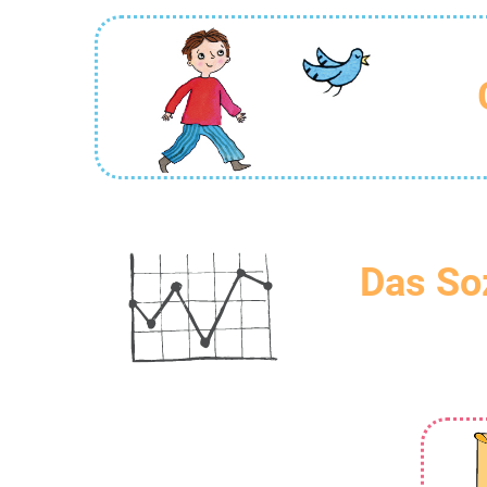
Das So