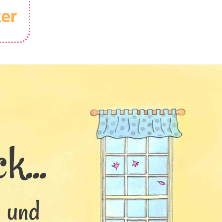
er
k...
s und