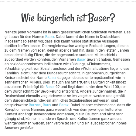
Wie bürgerlich ist Baser?
Nahezu jeder Vorname ist in allen gesellschaftlichen Schichten vertreten. Das
gilt auch für den Namen
Baser
. Dabei kommt der Name in Deutschland
insgesamt so selten vor, dass sich kaum valide statistische Aussagen
darüber treffen lassen. Die vergleichsweise wenigen Beobachtungen, die uns
zu dem Namen vorliegen, deuten aber darauf hin, dass in den letzten Jahren
besonders häufig Eltern, die der sogenannten »unteren Mittelschicht«
zugeordnet werden könnten, den Vornamen
Baser
gewählt haben. Gemessen
an sozioökonomischen Indikatoren wie »Bildung«, »Einkommen«,
»Unabhängigkeit von Sozialtransfers« und der »Wohnsituation« liegen diese
Familien leicht unter dem Bundesdurchschnitt. In gehobenen, bürgerlichen
Kreisen scheint der Name
Baser
dagegen ebenso unterrepräsentiert wie in
sehr einfachen Milieus. Dies ist auch am SmartGenius Bürgerlichkeitsindex
abzulesen. Er beträgt für
Baser
92 und liegt damit unter dem Wert 100, der
dem Durchschnitt der Bevölkerung entspricht. Andere Jungennamen, die in
Deutschland ebenalls vergleichsweise selten vergeben werden und gemäß
dem Bürgerlichkeitsindex ein ähnliches Sozialprestige aufweisen, sind
beispielsweise
Barzani
,
Barıș
und
Baraz
. Dabei ist aber entscheidend, dass die
Rezeption eines Namens ganz wesentlich von dem jeweiligen kulturellen
Kontext abhängt: Insbesondere Vornamen, die in Deutschland nicht sehr
gängig sind, können in anderen Sprach- und Kulturräumen ganz anders
wahrgenommen werden, sehr verbreitet sein und ein ausgesprochen hohes
Ansehen genießen.