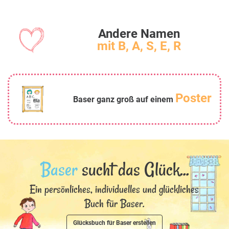
Andere Namen
mit B, A, S, E, R
Poster
Baser ganz groß auf einem
Baser
sucht das Glück...
Ein persönliches, individuelles und glückliches
Buch für Baser.
Glücksbuch für Baser erstellen