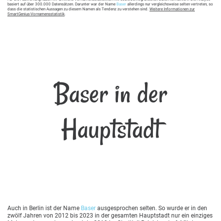
basiert auf über 300.000 Datensätzen. Darunter war der Name
Baser
allerdings nur vergleichsweise selten vertreten, so
dass die statistischen Aussagen zu diesem Namen als Tendenz zu verstehen sind.
Weitere Informationen zur
SmartGenius-Vornamensstatistik
.
Baser in der
Hauptstadt
Auch in Berlin ist der Name
Baser
ausgesprochen selten. So wurde er in den
zwölf Jahren von 2012 bis 2023 in der gesamten Hauptstadt nur ein einziges