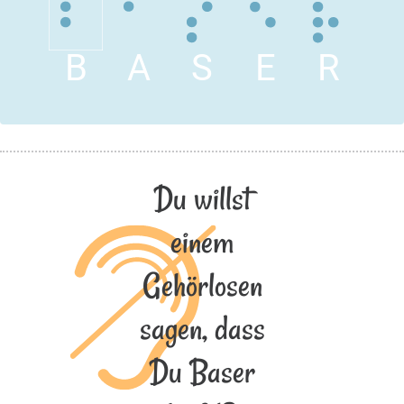
B
A
S
E
R
Du willst
einem
Gehörlosen
sagen, dass
Du Baser