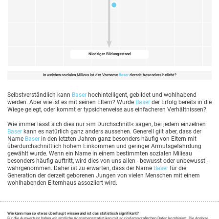
Niedriger Bildungsstand
In welchen sozialen Milieus ist der Vorname
Baser
derzeit besonders beliebt?
Selbstverständlich kann
Baser
hochintelligent, gebildet und wohlhabend
werden. Aber wie ist es mit seinen Eltern? Wurde
Baser
der Erfolg bereits in die
Wiege gelegt, oder kommt er typsicherweise aus einfacheren Verhältnissen?
Wie immer lässt sich dies nur »im Durchschnitt« sagen, bei jedem einzelnen
Baser
kann es natürlich ganz anders aussehen. Generell gilt aber, dass der
Name
Baser
in den letzten Jahren ganz besonders häufig von Eltern mit
überdurchschnittlich hohem Einkommen und geringer Armutsgefährdung
gewählt wurde. Wenn ein Name in einem bestimmten sozialen Milieau
besonders häufig auftritt, wird dies von uns allen - bewusst oder unbewusst -
wahrgenommen. Daher ist zu erwarten, dass der Name
Baser
für die
Generation der derzeit geborenen Jungen von vielen Menschen mit einem
wohlhabenden Elternhaus assoziiert wird.
Wie kann man so etwas überhaupt wissen und ist das statistisch signifikant?
Für die Auswertung haben wir amtliche Vornamensstatistiken mit soziodemografischen Daten kombiniert. Die Analyse