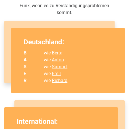
Funk, wenn es zu Verständigungsproblemen
kommt.
Deutschland:
B
wie
Berta
A
wie
Anton
S
wie
Samuel
E
wie
Emil
R
wie
Richard
International: