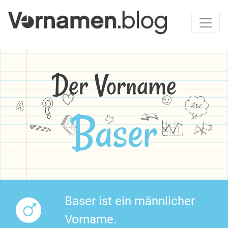
Der Vorname
Baser
Baser ist ein männlicher
Vorname.