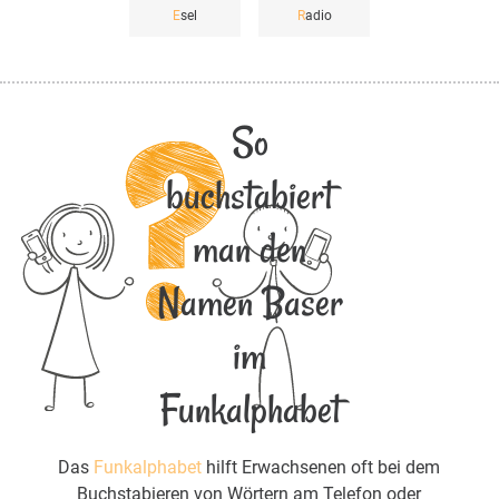
E
sel
R
adio
So
buchstabiert
man den
Namen Baser
im
Funkalphabet
Das
Funkalphabet
hilft Erwachsenen oft bei dem
Buchstabieren von Wörtern am Telefon oder