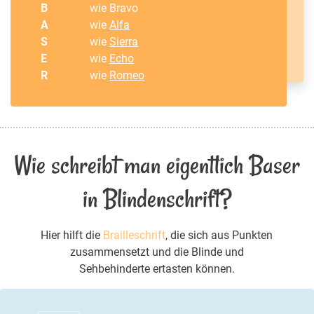
B
wie Bravo
A
wie
Alfa
S
wie
Sierra
E
wie
Echo
R
wie
Romeo
Wie schreibt man eigentlich Baser
in Blindenschrift?
Hier hilft die
Brailleschrift
, die sich aus Punkten
zusammensetzt und die Blinde und
Sehbehinderte ertasten können.