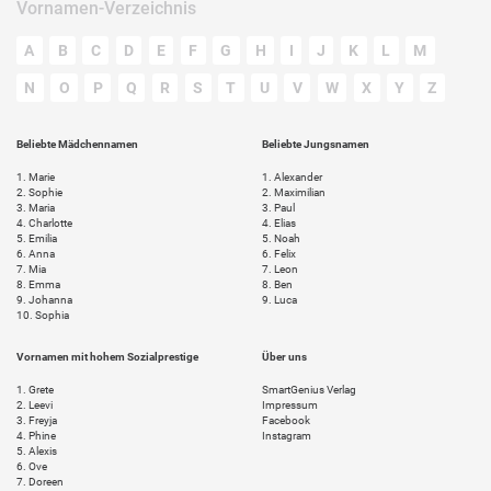
Vornamen-Verzeichnis
A
B
C
D
E
F
G
H
I
J
K
L
M
N
O
P
Q
R
S
T
U
V
W
X
Y
Z
Beliebte Mädchennamen
Beliebte Jungsnamen
1.
Marie
1.
Alexander
2.
Sophie
2.
Maximilian
3.
Maria
3.
Paul
4.
Charlotte
4.
Elias
5.
Emilia
5.
Noah
6.
Anna
6.
Felix
7.
Mia
7.
Leon
8.
Emma
8.
Ben
9.
Johanna
9.
Luca
10.
Sophia
Vornamen mit hohem Sozialprestige
Über uns
1.
Grete
SmartGenius Verlag
2.
Leevi
Impressum
3.
Freyja
Facebook
4.
Phine
Instagram
5.
Alexis
6.
Ove
7.
Doreen