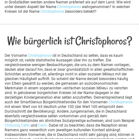
in Großstädten werden andere Namen präferiert als auf dem Land. Wie wird
unter diesem Aspekt der Name
Christophoros
wahrgenommen? In welchen
Kreisen ist der Name
Christophoros
besonders beliebt?
Wie bürgerlich ist Christophoros?
Der Vorname
Christophoros
ist in Deutschland so selten, dass es kaum
möglich ist, valide statistische Aussagen über ihn zu treffen. Die
vergleichsweise wenigen Beobachtungen, die uns zu dem Namen vorliegen,
deuten aber darauf hin, dass er zwar grundsätzlich in allen gesellschaftlichen
Schichten anzutreffen ist, allerdings nicht in allen sozialen Milieus mit der
gleichen Häufigkeit auftritt. So scheint der Name derzeit besonders häufig
von Eltern gewählt zu werden, die gemessen an sozioökonomischen
Merkmalen in einem sogenannten »einfachen sozialen Milieu« zu verorten
sind. In gehobenen bürgerlichen Kreisen ist der Name dagegen in der
derzeitigen Kindergeneration eher selten anzutreffen. Dementsprechend liegt
auch der SmartGenius Bürgerlichkeitsindex für den Vornamen
Christophoros
mit einem Wert von 65 deutlich unter 100 (der Wert 100 entspricht dem
Durchschnitt der Bevölkerung). Andere Jungennamen, die in Deutschland
ebenfalls vergleichsweise selten vorkommen und gemäß dem
Bürgerlichkeitsindex ein ähnliches Sozialprestige aufweisen, sind zum Beispiel
Chibuzor
,
Cetin
und
Cerin
. Dabei ist zu beachten, dass die Rezeption eines
Namens ganz wesentlich vom jeweiligen kulturellen Kontext abhängt:
Insbesondere Vornamen, die in Deutschland nicht sehr gängig sind, können in