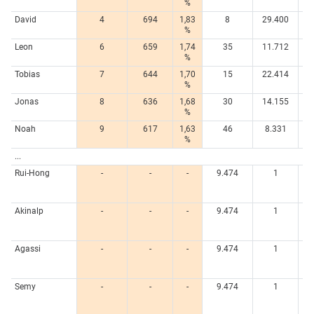
%
David
4
694
1,83
8
29.400
1,
%
Leon
6
659
1,74
35
11.712
0,
%
Tobias
7
644
1,70
15
22.414
1,
%
Jonas
8
636
1,68
30
14.155
0,
%
Noah
9
617
1,63
46
8.331
0,
%
...
Rui-Hong
-
-
-
9.474
1
0,
Akinalp
-
-
-
9.474
1
0,
Agassi
-
-
-
9.474
1
0,
Semy
-
-
-
9.474
1
0,