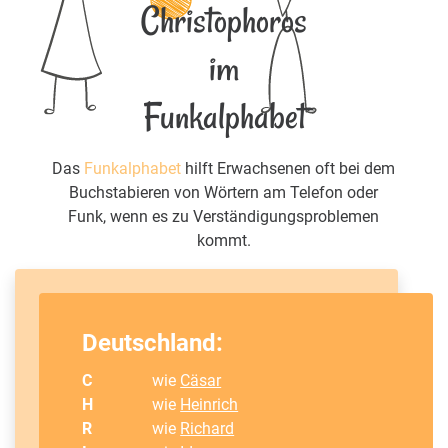
Christophoros
im
Funkalphabet
Das
Funkalphabet
hilft Erwachsenen oft bei dem
Buchstabieren von Wörtern am Telefon oder
Funk, wenn es zu Verständigungsproblemen
kommt.
Deutschland:
C
wie
Cäsar
H
wie
Heinrich
R
wie
Richard