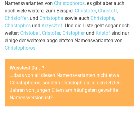
Namensvarianten von
Christophoros
, es gibt aber auch
noch viele weitere, zum Beispiel
Christofer
,
Christoff
,
Christoffer
, und
Christopha
sowie auch
Christophe
,
Christophes
und
Krzysztof
. Und die Liste geht sogar noch
weiter:
Cristobal
,
Cristofer
,
Cristopher
und
Kristóf
sind nur
einige der weiteren abgeleiteten Namensvarianten von
Christophoros
.
Wusstest Du...?
...dass von all diesen Namensvarianten nicht etwa
Christophoros
, sondern
Christoph
die in den letzten
Jahren von jungen Eltern am häufigsten gewählte
Namensversion ist?