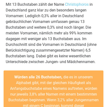
Mit 13 Buchstaben zählt der Name
Christophoros
in
Deutschland ganz klar zu den besonders langen
Vornamen: Lediglich 0,3% aller in Deutschland
gebräuchlichen Vornamen umfassen genau 13
Buchstaben und weitere 0,3% sind noch länger. Die
meisten Vornamen, nämlich mehr als 99% kommen
dagegen mit weniger als 13 Buchstaben aus. Im
Durchschnitt sind die Vornamen in Deutschland (ohne
Berücksichtigung zusammengesetzter Namen) 6,5
Buchstaben lang. Dabei gibt es keine wesentlichen
Unterschiede zwischen Jungen- und Mädchennamen.
Würden alle 26 Buchstaben,
die es in unserem
Alphabet gibt, mit der gleichen Häufigkeit als
Anfangsbuchstabe eines Namens auftreten, würden
nur jeweils 3,8% aller Namen mit einem bestimmten
Buchstaben beginnen. Wenn 3,2% aller Jungennamen
mit einem C beginnen, kommt dieser