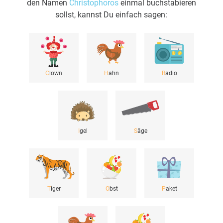
den Namen
Christophoros
einmal buchstabieren
sollst, kannst Du einfach sagen:
C
lown
H
ahn
R
adio
I
gel
S
äge
T
iger
O
bst
P
aket