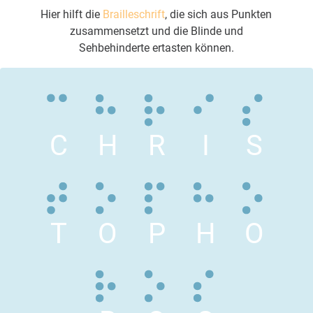
Hier hilft die
Brailleschrift
, die sich aus Punkten
zusammensetzt und die Blinde und
Sehbehinderte ertasten können.
C
H
R
I
S
T
O
P
H
O