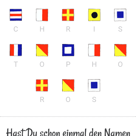
C
H
R
I
S
T
O
P
H
O
R
O
S
Hast Du schon einmal den Namen