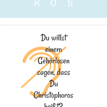
R
O
S
Du willst
einem
Gehörlosen
sagen, dass
Du
Christophoros
heißt?