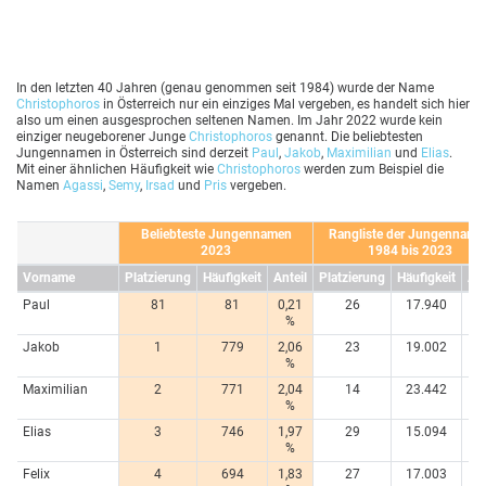
In den letzten 40 Jahren (genau genommen seit 1984) wurde der Name
Christophoros
in Österreich nur ein einziges Mal vergeben, es handelt sich hier
also um einen ausgesprochen seltenen Namen. Im Jahr 2022 wurde kein
einziger neugeborener Junge
Christophoros
genannt. Die beliebtesten
Jungennamen in Österreich sind derzeit
Paul
,
Jakob
,
Maximilian
und
Elias
.
Mit einer ähnlichen Häufigkeit wie
Christophoros
werden zum Beispiel die
Namen
Agassi
,
Semy
,
Irsad
und
Pris
vergeben.
Beliebteste Jungennamen
Rangliste der Jungenname
2023
1984 bis 2023
Vorname
Platzierung
Häufigkeit
Anteil
Platzierung
Häufigkeit
Ant
Paul
81
81
0,21
26
17.940
1,
%
Jakob
1
779
2,06
23
19.002
1,
%
Maximilian
2
771
2,04
14
23.442
1,
%
Elias
3
746
1,97
29
15.094
1,
%
Felix
4
694
1,83
27
17.003
1,