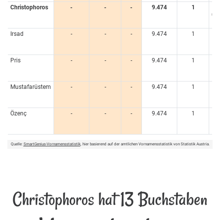
Christophoros
-
-
-
9.474
1
0,
Irsad
-
-
-
9.474
1
0,
Pris
-
-
-
9.474
1
0,
Mustafarüstem
-
-
-
9.474
1
0,
Özenç
-
-
-
9.474
1
0,
Quelle:
SmartGenius-Vornamensstatistik
, hier basierend auf der amtlichen Vornamensstatistik von Statistik Austria.
Christophoros hat 13 Buchstaben