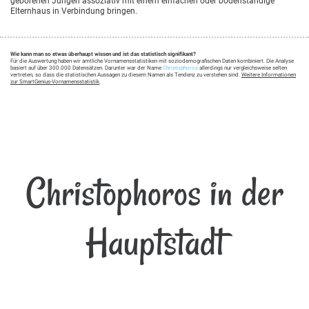
geborenen Jungen assoziativ mit einem einfachen oder bodenständige
Elternhaus in Verbindung bringen.
Wie kann man so etwas überhaupt wissen und ist das statistisch signifikant?
Für die Auswertung haben wir amtliche Vornamensstatistiken mit soziodemografischen Daten kombiniert. Die Analyse
basiert auf über 300.000 Datensätzen. Darunter war der Name
Christophoros
allerdings nur vergleichsweise selten
vertreten, so dass die statistischen Aussagen zu diesem Namen als Tendenz zu verstehen sind.
Weitere Informationen
zur SmartGenius-Vornamensstatistik
.
Christophoros in der
Hauptstadt