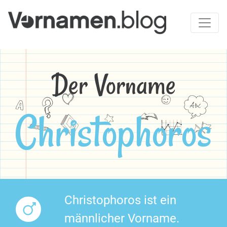
Der Vorname
Christophoros
Christophoros ist ein
männlicher Vorname.