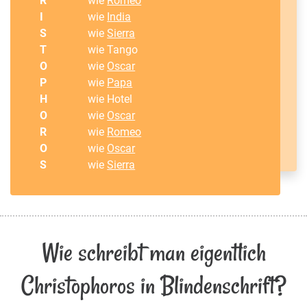
R
wie
Romeo
I
wie
India
S
wie
Sierra
T
wie Tango
O
wie
Oscar
P
wie
Papa
H
wie Hotel
O
wie
Oscar
R
wie
Romeo
O
wie
Oscar
S
wie
Sierra
Wie schreibt man eigentlich
Christophoros in Blindenschrift?