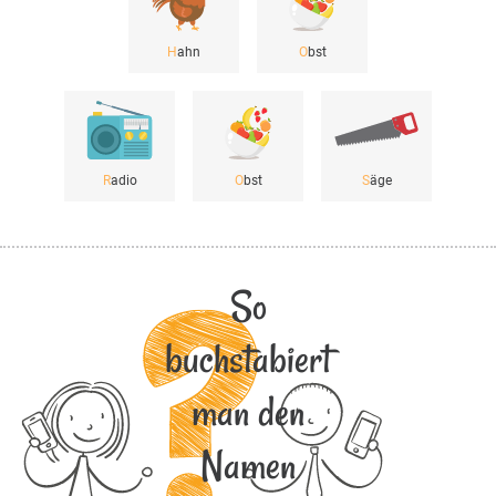
H
ahn
O
bst
R
adio
O
bst
S
äge
So
buchstabiert
man den
Namen