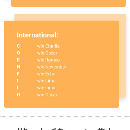
International:
C
wie
Charlie
O
wie
Oscar
R
wie
Romeo
N
wie
November
E
wie
Echo
L
wie
Lima
I
wie
India
O
wie
Oscar