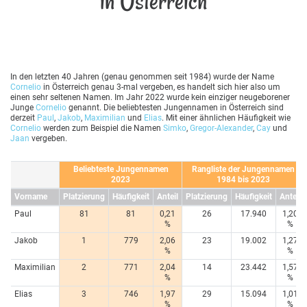
in Österreich
In den letzten 40 Jahren (genau genommen seit 1984) wurde der Name
Cornelio
in Österreich genau 3-mal vergeben, es handelt sich hier also um
einen sehr seltenen Namen. Im Jahr 2022 wurde kein einziger neugeborener
Junge
Cornelio
genannt. Die beliebtesten Jungennamen in Österreich sind
derzeit
Paul
,
Jakob
,
Maximilian
und
Elias
. Mit einer ähnlichen Häufigkeit wie
Cornelio
werden zum Beispiel die Namen
Simko
,
Gregor-Alexander
,
Cay
und
Jaan
vergeben.
Beliebteste Jungennamen
Rangliste der Jungennamen
2023
1984 bis 2023
Vorname
Platzierung
Häufigkeit
Anteil
Platzierung
Häufigkeit
Anteil
Paul
81
81
0,21
26
17.940
1,20
%
%
Jakob
1
779
2,06
23
19.002
1,27
%
%
Maximilian
2
771
2,04
14
23.442
1,57
%
%
Elias
3
746
1,97
29
15.094
1,01
%
%