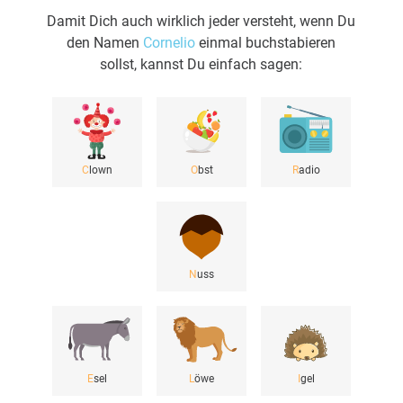
Damit Dich auch wirklich jeder versteht, wenn Du
den Namen
Cornelio
einmal buchstabieren
sollst, kannst Du einfach sagen:
C
lown
O
bst
R
adio
N
uss
E
sel
L
öwe
I
gel