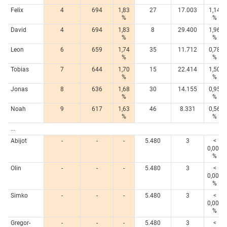
Felix
4
694
1,83
27
17.003
1,14
%
%
David
4
694
1,83
8
29.400
1,96
%
%
Leon
6
659
1,74
35
11.712
0,78
%
%
Tobias
7
644
1,70
15
22.414
1,50
%
%
Jonas
8
636
1,68
30
14.155
0,95
%
%
Noah
9
617
1,63
46
8.331
0,56
%
%
...
Abijot
-
-
-
5.480
3
<
0,005
%
Olin
-
-
-
5.480
3
<
0,005
%
Simko
-
-
-
5.480
3
<
0,005
%
Gregor-
-
-
-
5.480
3
<