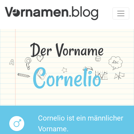
Der Vorname
Cornelio
Cornelio ist ein männlicher
Vorname.