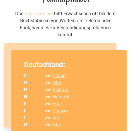
Das
Funkalphabet
hilft Erwachsenen oft bei dem
Buchstabieren von Wörtern am Telefon oder
Funk, wenn es zu Verständigungsproblemen
kommt.
Deutschland:
C
wie
Cäsar
O
wie
Otto
R
wie
Richard
N
wie Nordpol
E
wie
Emil
L
wie
Ludwig
I
wie
Ida
O
wie
Otto