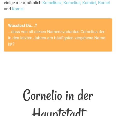
einige mehr, nämlich
Korneliusz
,
Kornelius
,
Kornâel
,
Kornél
und
Kornel
.
Wusstest Du...?
...dass von all diesen Namensvarianten
Cornelius
der
in den letzten Jahren am häufigsten vergebene Name
ist?
Cornelio in der
Hauptstadt