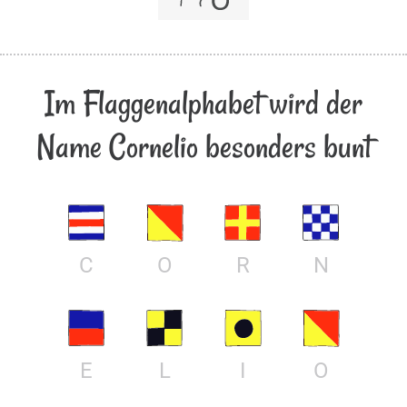
Im Flaggenalphabet wird der
Name Cornelio besonders bunt
C
O
R
N
E
L
I
O