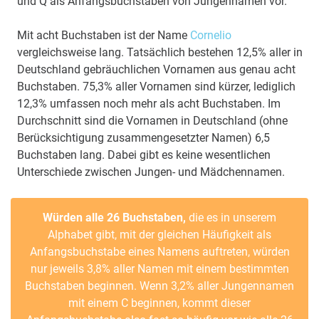
und Q als Anfangsbuchstaben von Jungennamen vor.
Mit acht Buchstaben ist der Name
Cornelio
vergleichsweise lang. Tatsächlich bestehen 12,5% aller in
Deutschland gebräuchlichen Vornamen aus genau acht
Buchstaben. 75,3% aller Vornamen sind kürzer, lediglich
12,3% umfassen noch mehr als acht Buchstaben. Im
Durchschnitt sind die Vornamen in Deutschland (ohne
Berücksichtigung zusammengesetzter Namen) 6,5
Buchstaben lang. Dabei gibt es keine wesentlichen
Unterschiede zwischen Jungen- und Mädchennamen.
Würden alle 26 Buchstaben,
die es in unserem
Alphabet gibt, mit der gleichen Häufigkeit als
Anfangsbuchstabe eines Namens auftreten, würden
nur jeweils 3,8% aller Namen mit einem bestimmten
Buchstaben beginnen. Wenn 3,2% aller Jungennamen
mit einem C beginnen, kommt dieser