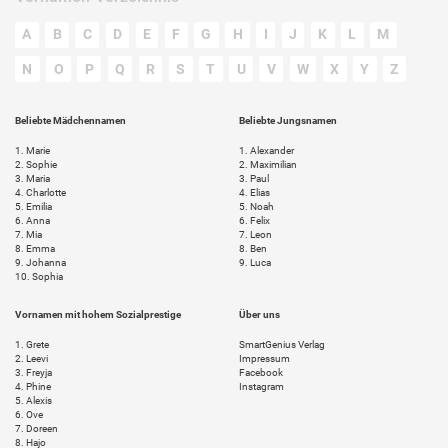
A
B
C
D
E
F
G
H
I
J
K
L
M
N
O
P
Q
R
S
T
U
V
W
X
Y
Z
Beliebte Mädchennamen
Beliebte Jungsnamen
1.
Marie
1.
Alexander
2.
Sophie
2.
Maximilian
3.
Maria
3.
Paul
4.
Charlotte
4.
Elias
5.
Emilia
5.
Noah
6.
Anna
6.
Felix
7.
Mia
7.
Leon
8.
Emma
8.
Ben
9.
Johanna
9.
Luca
10.
Sophia
Vornamen mit hohem Sozialprestige
Über uns
1.
Grete
SmartGenius Verlag
2.
Leevi
Impressum
3.
Freyja
Facebook
4.
Phine
Instagram
5.
Alexis
6.
Ove
7.
Doreen
8.
Hajo