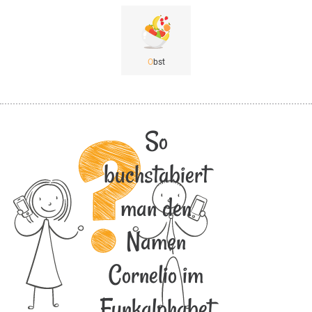
O
bst
So
buchstabiert
man den
Namen
Cornelio im
Funkalphabet