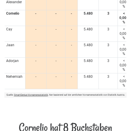
Alexander
0,005
%
Cornelio
-
-
-
5.480
3
<
0,005
%
Cay
-
-
-
5.480
3
<
0,005
%
Jaan
-
-
-
5.480
3
<
0,005
%
Adorjan
-
-
-
5.480
3
<
0,005
%
Nehemiah
-
-
-
5.480
3
<
0,005
%
Quelle:
SmartGenius-Vornamensstatistik
, hier basierend auf der amtlichen Vornamensstatistik von Statistik Austria.
Cornelio hat 8 Buchstaben