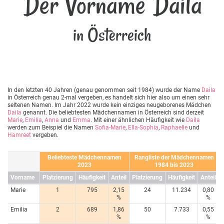
Der Vorname Daila
in Österreich
In den letzten 40 Jahren (genau genommen seit 1984) wurde der Name
Daila
in Österreich genau 2-mal vergeben, es handelt sich hier also um einen sehr
seltenen Namen. Im Jahr 2022 wurde kein einziges neugeborenes Mädchen
Daila
genannt. Die beliebtesten Mädchennamen in Österreich sind derzeit
Marie
,
Emilia
,
Anna
und
Emma
. Mit einer ähnlichen Häufigkeit wie
Daila
werden zum Beispiel die Namen
Sofia-Marie
,
Ella-Sophia
,
Raphaelle
und
Hamreet
vergeben.
Beliebteste Mädchennamen
Rangliste der Mädchennamen
2023
1984 bis 2023
Vorname
Platzierung
Häufigkeit
Anteil
Platzierung
Häufigkeit
Anteil
Marie
1
795
2,15
24
11.234
0,80
%
%
Emilia
2
689
1,86
50
7.733
0,55
%
%