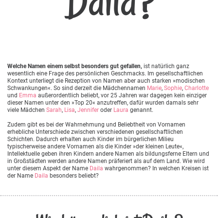
Daila?
Welche Namen einem selbst besonders gut gefallen,
ist natürlich ganz
wesentlich eine Frage des persönlichen Geschmacks. Im gesellschaftlichen
Kontext unterliegt die Rezeption von Namen aber auch starken »modischen
Schwankungen«. So sind derzeit die Mädchennamen
Marie
,
Sophie
,
Charlotte
und
Emma
außerordentlich beliebt, vor 25 Jahren war dagegen kein einziger
dieser Namen unter den »Top 20« anzutreffen, dafür wurden damals sehr
viele Mädchen
Sarah
,
Lisa
,
Jennifer
oder
Laura
genannt.
Zudem gibt es bei der Wahrnehmung und Beliebtheit von Vornamen
erhebliche Unterschiede zwischen verschiedenen gesellschaftlichen
Schichten. Dadurch erhalten auch Kinder im bürgerlichen Milieu
typischerweise andere Vornamen als die Kinder »der kleinen Leute«,
Intellektuelle geben ihren Kindern andere Namen als bildungsferne Eltern und
in Großstädten werden andere Namen präferiert als auf dem Land. Wie wird
unter diesem Aspekt der Name
Daila
wahrgenommen? In welchen Kreisen ist
der Name
Daila
besonders beliebt?