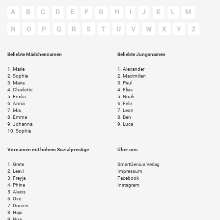
A
B
C
D
E
F
G
H
I
J
K
L
M
N
O
P
Q
R
S
T
U
V
W
X
Y
Z
Beliebte Mädchennamen
Beliebte Jungsnamen
1.
Marie
1.
Alexander
2.
Sophie
2.
Maximilian
3.
Maria
3.
Paul
4.
Charlotte
4.
Elias
5.
Emilia
5.
Noah
6.
Anna
6.
Felix
7.
Mia
7.
Leon
8.
Emma
8.
Ben
9.
Johanna
9.
Luca
10.
Sophia
Vornamen mit hohem Sozialprestige
Über uns
1.
Grete
SmartGenius Verlag
2.
Leevi
Impressum
3.
Freyja
Facebook
4.
Phine
Instagram
5.
Alexis
6.
Ove
7.
Doreen
8.
Hajo
9.
Noa