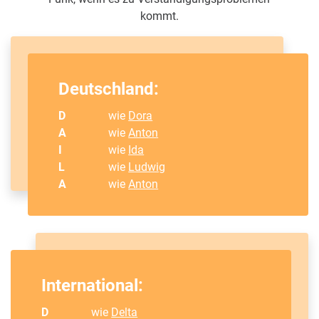
kommt.
Deutschland:
D
wie
Dora
A
wie
Anton
I
wie
Ida
L
wie
Ludwig
A
wie
Anton
International:
D
wie
Delta