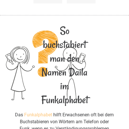
So
buchstabiert
man den
Namen Daila
im
Funkalphabet
Das
Funkalphabet
hilft Erwachsenen oft bei dem
Buchstabieren von Wörtern am Telefon oder
Funk, wenn es zu Verständigungsproblemen