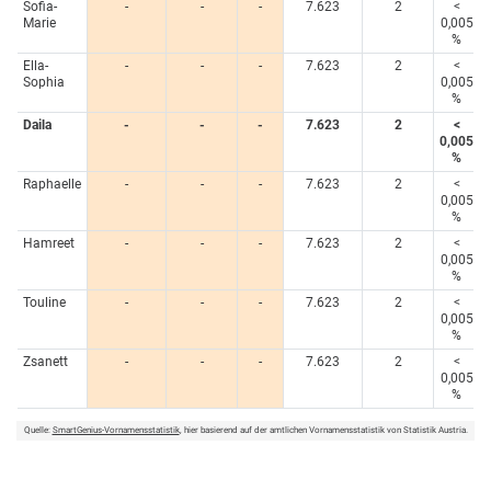
Sofia-
-
-
-
7.623
2
<
Marie
0,005
%
Ella-
-
-
-
7.623
2
<
Sophia
0,005
%
Daila
-
-
-
7.623
2
<
0,005
%
Raphaelle
-
-
-
7.623
2
<
0,005
%
Hamreet
-
-
-
7.623
2
<
0,005
%
Touline
-
-
-
7.623
2
<
0,005
%
Zsanett
-
-
-
7.623
2
<
0,005
%
Quelle:
SmartGenius-Vornamensstatistik
, hier basierend auf der amtlichen Vornamensstatistik von Statistik Austria.