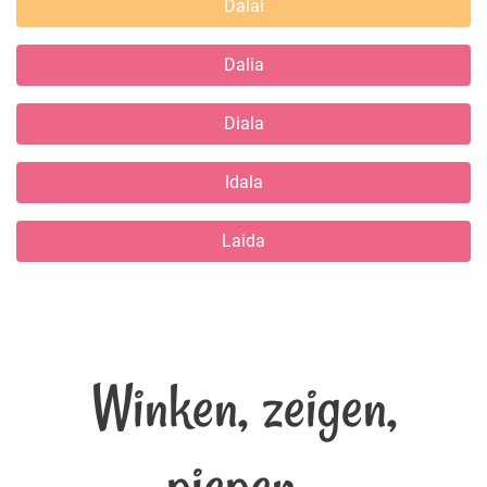
Dalai
Dalia
Diala
Idala
Laida
Winken, zeigen,
piepen...