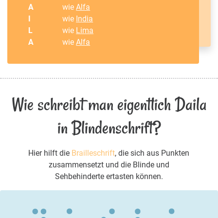
A
wie
Alfa
I
wie
India
L
wie
Lima
A
wie
Alfa
Wie schreibt man eigentlich Daila
in Blindenschrift?
Hier hilft die
Brailleschrift
, die sich aus Punkten
zusammensetzt und die Blinde und
Sehbehinderte ertasten können.