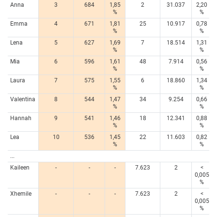
Anna
3
684
1,85
2
31.037
2,20
%
%
Emma
4
671
1,81
25
10.917
0,78
%
%
Lena
5
627
1,69
7
18.514
1,31
%
%
Mia
6
596
1,61
48
7.914
0,56
%
%
Laura
7
575
1,55
6
18.860
1,34
%
%
Valentina
8
544
1,47
34
9.254
0,66
%
%
Hannah
9
541
1,46
18
12.341
0,88
%
%
Lea
10
536
1,45
22
11.603
0,82
%
%
...
Kaileen
-
-
-
7.623
2
<
0,005
%
Xhemile
-
-
-
7.623
2
<
0,005
%