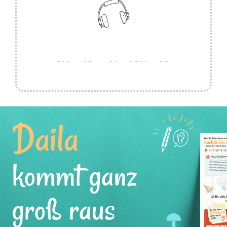
Daila
kommt ganz
groß raus