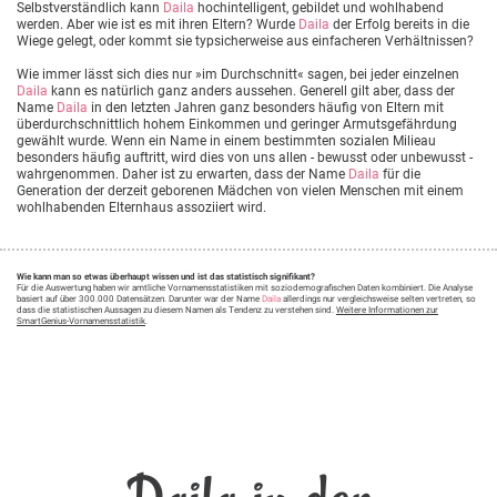
Selbstverständlich kann
Daila
hochintelligent, gebildet und wohlhabend
werden. Aber wie ist es mit ihren Eltern? Wurde
Daila
der Erfolg bereits in die
Wiege gelegt, oder kommt sie typsicherweise aus einfacheren Verhältnissen?
Wie immer lässt sich dies nur »im Durchschnitt« sagen, bei jeder einzelnen
Daila
kann es natürlich ganz anders aussehen. Generell gilt aber, dass der
Name
Daila
in den letzten Jahren ganz besonders häufig von Eltern mit
überdurchschnittlich hohem Einkommen und geringer Armutsgefährdung
gewählt wurde. Wenn ein Name in einem bestimmten sozialen Milieau
besonders häufig auftritt, wird dies von uns allen - bewusst oder unbewusst -
wahrgenommen. Daher ist zu erwarten, dass der Name
Daila
für die
Generation der derzeit geborenen Mädchen von vielen Menschen mit einem
wohlhabenden Elternhaus assoziiert wird.
Wie kann man so etwas überhaupt wissen und ist das statistisch signifikant?
Für die Auswertung haben wir amtliche Vornamensstatistiken mit soziodemografischen Daten kombiniert. Die Analyse
basiert auf über 300.000 Datensätzen. Darunter war der Name
Daila
allerdings nur vergleichsweise selten vertreten, so
dass die statistischen Aussagen zu diesem Namen als Tendenz zu verstehen sind.
Weitere Informationen zur
SmartGenius-Vornamensstatistik
.