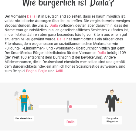
Wie bürgerlich ist Daila?
Der Vorname
Daila
ist in Deutschland so selten, dass es kaum möglich ist,
valide statistische Aussagen über ihn zu treffen. Die vergleichsweise wenigen
Beobachtungen, die uns zu
Daila
vorliegen, deuten aber darauf hin, dass der
Name zwar grundsätzlich in allen gesellschaftlichen Schichten zu finden ist,
in den letzten Jahren aber ganz besonders häufig von Eltern aus einem gut
situierten Milieu gewählt wurde.
Daila
hat damit oftmals ein bürgerliches
Elternhaus, dem es gemessen an sozioökonomischen Merkmalen wie
»Bildung«, »Einkommen« und »Wohlstand« überdurchschnittlich gut geht.
Der SmartGenius Bürgerlichkeitsindex für den Vornamen
Daila
beträgt 109
(der Wert 100 entspricht dem Durchschnitt der Bevölkerung). Andere
Mädchennamen, die in Deutschland ebenfalls eher selten sind und gemäß
dem Bürgerlichkeitsindex ein ähnlich hohes Sozialprestige aufweisen, sind
zum Beispiel
Bogna
,
Berjin
und
Aditi
.
Der kleine Mann
Das große
Daila
Bürgertum