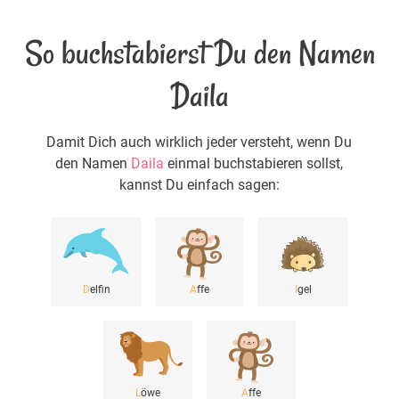
So buchstabierst Du den Namen
Daila
Damit Dich auch wirklich jeder versteht, wenn Du
den Namen
Daila
einmal buchstabieren sollst,
kannst Du einfach sagen:
D
elfin
A
ffe
I
gel
L
öwe
A
ffe