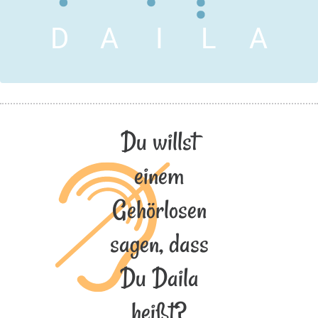
D
A
I
L
A
Du willst
einem
Gehörlosen
sagen, dass
Du Daila
heißt?