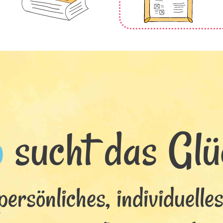
b
sucht das Glüc
persönliches, individuelle