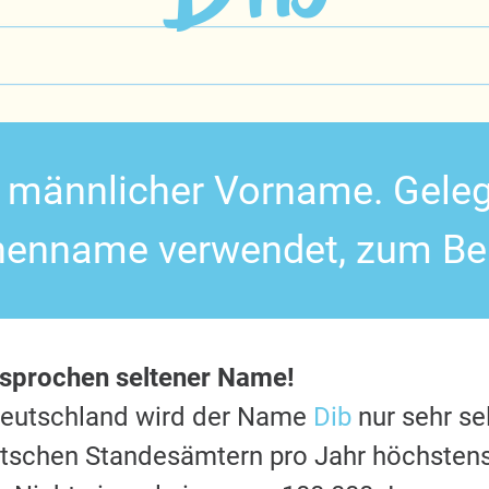
in männlicher Vorname. Geleg
enname verwendet, zum Bei
esprochen seltener Name!
Deutschland wird der Name
Dib
nur sehr se
utschen Standesämtern pro Jahr höchstens