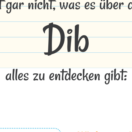
t gar nicht, was es über
Dib
alles zu entdecken gibt: