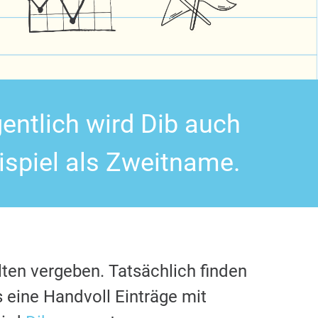
entlich wird Dib auch
spiel als Zweitname.
lten vergeben. Tatsächlich finden
 eine Handvoll Einträge mit