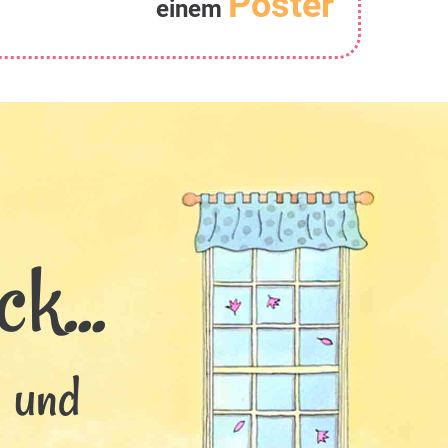
Poster
einem
k...
s und