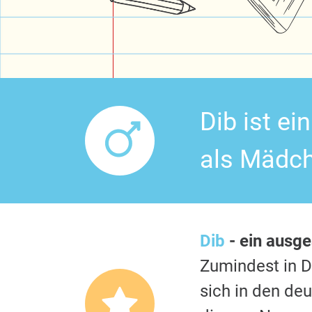
Dib ist e
als Mädch
Dib
- ein ausg
Zumindest in 
sich in den de