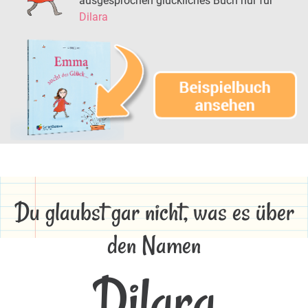
ausgesprochen glückliches Buch nur für
Dilara
Du glaubst gar nicht, was es über
den Namen
Dilara