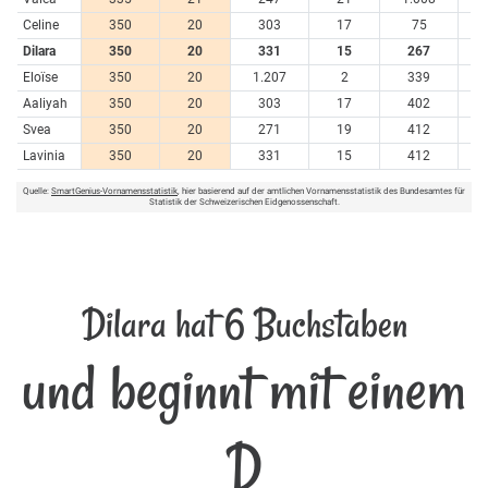
Celine
350
20
303
17
75
2
Dilara
350
20
331
15
267
Eloïse
350
20
1.207
2
339
Aaliyah
350
20
303
17
402
Svea
350
20
271
19
412
Lavinia
350
20
331
15
412
Quelle:
SmartGenius-Vornamensstatistik
, hier basierend auf der amtlichen Vornamensstatistik des Bundesamtes für
Statistik der Schweizerischen Eidgenossenschaft.
Dilara hat 6 Buchstaben
und beginnt mit einem
D