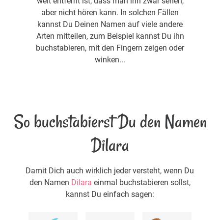
weit entfernt ist, dass man ihn zwar sehen,
aber nicht hören kann. In solchen Fällen
kannst Du Deinen Namen auf viele andere
Arten mitteilen, zum Beispiel kannst Du ihn
buchstabieren, mit den Fingern zeigen oder
winken...
So buchstabierst Du den Namen
Dilara
Damit Dich auch wirklich jeder versteht, wenn Du
den Namen
Dilara
einmal buchstabieren sollst,
kannst Du einfach sagen: