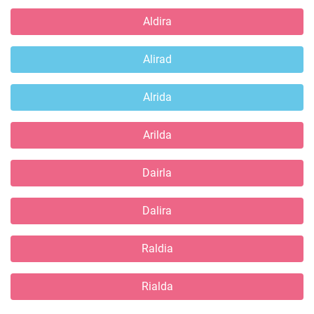
Aldira
Alirad
Alrida
Arilda
Dairla
Dalira
Raldia
Rialda