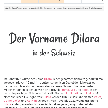
%
%
Quelle:
SmartGenius-Vornamensstatistik
, hier basierend auf der amtlichen Vornamensstatistik von Statistik Austria.
Der Vorname Dilara
in der Schweiz
Im Jahr 2022 wurde der Name
Dilara
in der gesamten Schweiz genau 20-mal
vergeben (davon 15-mal im deutschsprachigen Gebiet der Schweiz), es
handelt sich hier also um einen eher seltenen Namen. Die beliebtesten
Mädchennamen in der Schweiz sind derzeit
Emma
,
Mia
und
Sofia
, in der
deutschsprachigen Schweiz sind es die Namen
Emilia
,
Mia
und
Malea
. Mit
einer ähnlichen Häufigkeit wie
Dilara
werden zum Beispiel die Namen
Valea
,
Celine
,
Eloïse
und
Aaliyah
vergeben. Von 1998 bis 2022 wurde der Name
Dilara
in der gesamten Schweiz 681-mal vergeben, es gibt derzeit also