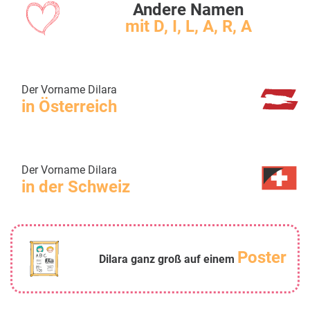
Andere Namen
mit D, I, L, A, R, A
Der Vorname Dilara
in Österreich
Der Vorname Dilara
in der Schweiz
Poster
Dilara ganz groß auf einem