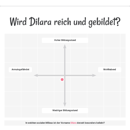
Wird Dilara reich und gebildet?
Hoher Bildungsstand
Armutsgefährdet
Wohlhabend
Niedriger Bildungsstand
In welchen sozialen Milieus ist der Vorname
Dilara
derzeit besonders beliebt?