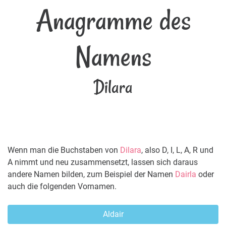
Anagramme des
Namens
Dilara
Wenn man die Buchstaben von
Dilara
, also D, I, L, A, R und
A nimmt und neu zusammensetzt, lassen sich daraus
andere Namen bilden, zum Beispiel der Namen
Dairla
oder
auch die folgenden Vornamen.
Aldair