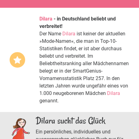
Dilara
- in Deutschland beliebt und
verbreitet!
Der Name
Dilara
ist keiner der aktuellen
»Mode-Namen«, die man in Top-10-
Statistiken findet, er ist aber durchaus
beliebt und verbreitet. Im
Beliebtheitsranking aller Mädchennamen
belegt er in der SmartGenius-
Vornamensstatistik Platz 257. In den
letzten Jahren wurde ungefähr eines von
1.000 neugeborenen Mädchen
Dilara
genannt.
Dilara sucht das Glück
Ein persönliches, individuelles und