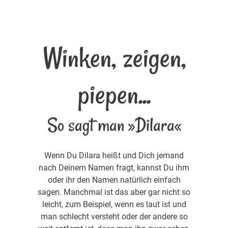
Winken, zeigen,
piepen...
So sagt man »Dilara«
Wenn Du Dilara heißt und Dich jemand
nach Deinem Namen fragt, kannst Du ihm
oder ihr den Namen natürlich einfach
sagen. Manchmal ist das aber gar nicht so
leicht, zum Beispiel, wenn es laut ist und
man schlecht versteht oder der andere so