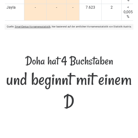
Jayla
-
-
-
7.623
2
<
0,005
%
Quelle:
SmartGenius-Vornamensstatistik
, hier basierend auf der amtlichen Vornamensstatistik von Statistik Austria.
Doha hat 4 Buchstaben
und beginnt mit einem
D