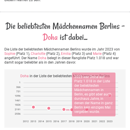
Die beliebtesten Mädchennamen Berlins -
Doha
ist dabei...
Die Liste der beliebtesten Mädchennamen Berlins wurde im Jahr 2023 von
Sophie
(Platz 1),
Charlotte
(Platz 2),
Emilia
(Platz 3) und
Marie
(Platz 4)
angeführt. Der Name
Doha
belegt in dieser Rangliste Platz 1.018 und war
damit sogar beliebter als in den Jahren davor.
Doha
in der Liste der beliebtesten Mädchennamen Berlins
2023 war
Doha
auf
Platz 1.018 in der Liste
1
der beliebtesten
366
Mädchennamen in
731
Berlin, es gibt aber auch
1096
durchaus Jahre, in
1461
denen der Name in ganz
1826
Berlin kein einziges Mal
2191
vergeben wurde.
2556
2012
2013
2014
2015
2016
2017
2018
2019
2020
2021
2022
2023