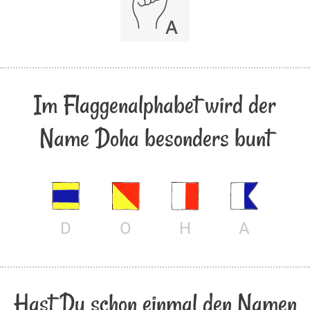
Im Flaggenalphabet wird der
Name Doha besonders bunt
D
O
H
A
Hast Du schon einmal den Namen