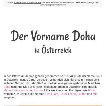
Quelle:
SmartGenius-Vornamensstatistik
, hier basierend auf Amtlichen Daten des Landesamtes für Bürger- und
Ordnungsangelegenheiten Berlin.
Der Vorname Doha
in Österreich
In den letzten 40 Jahren (genau genommen seit 1984) wurde der Name
Doha
in Österreich genau 2-mal vergeben, es handelt sich hier also um einen sehr
seltenen Namen. Im Jahr 2022 wurde kein einziges neugeborenes Mädchen
Doha
genannt. Die beliebtesten Mädchennamen in Österreich sind derzeit
Marie
,
Emilia
,
Anna
und
Emma
. Mit einer ähnlichen Häufigkeit wie
Doha
werden zum Beispiel die Namen
Elena-Lara
,
Celine-Leonie
,
Lalitha
und
Mía
vergeben.