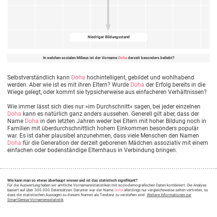
Niedriger Bildungsstand
In welchen sozialen Milieus ist der Vorname
Doha
derzeit besonders beliebt?
Selbstverständlich kann
Doha
hochintelligent, gebildet und wohlhabend
werden. Aber wie ist es mit ihren Eltern? Wurde
Doha
der Erfolg bereits in die
Wiege gelegt, oder kommt sie typsicherweise aus einfacheren Verhältnissen?
Wie immer lässt sich dies nur »im Durchschnitt« sagen, bei jeder einzelnen
Doha
kann es natürlich ganz anders aussehen. Generell gilt aber, dass der
Name
Doha
in den letzten Jahren weder bei Eltern mit hoher Bildung noch in
Familien mit überdurchschnittlich hohem Einkommen besonders populär
war. Es ist daher plausibel anzunehmen, dass viele Menschen den Namen
Doha
für die Generation der derzeit geborenen Mädchen assoziativ mit einem
einfachen oder bodenständige Elternhaus in Verbindung bringen.
Wie kann man so etwas überhaupt wissen und ist das statistisch signifikant?
Für die Auswertung haben wir amtliche Vornamensstatistiken mit soziodemografischen Daten kombiniert. Die Analyse
basiert auf über 300.000 Datensätzen. Darunter war der Name
Doha
allerdings nur vergleichsweise selten vertreten, so
dass die statistischen Aussagen zu diesem Namen als Tendenz zu verstehen sind.
Weitere Informationen zur
SmartGenius-Vornamensstatistik
.