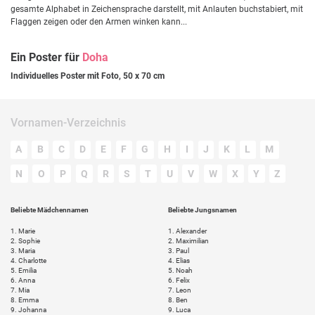
gesamte Alphabet in Zeichensprache darstellt, mit Anlauten buchstabiert, mit
Flaggen zeigen oder den Armen winken kann...
Ein Poster für
Doha
Individuelles Poster mit Foto, 50 x 70 cm
Vornamen-Verzeichnis
A
B
C
D
E
F
G
H
I
J
K
L
M
N
O
P
Q
R
S
T
U
V
W
X
Y
Z
Beliebte Mädchennamen
Beliebte Jungsnamen
1.
Marie
1.
Alexander
2.
Sophie
2.
Maximilian
3.
Maria
3.
Paul
4.
Charlotte
4.
Elias
5.
Emilia
5.
Noah
6.
Anna
6.
Felix
7.
Mia
7.
Leon
8.
Emma
8.
Ben
9.
Johanna
9.
Luca