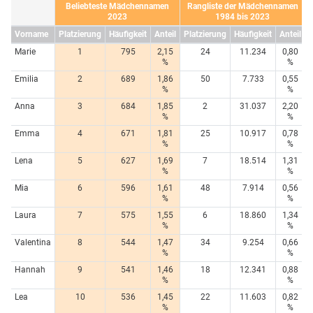
Beliebteste Mädchennamen
Rangliste der Mädchennamen
2023
1984 bis 2023
Vorname
Platzierung
Häufigkeit
Anteil
Platzierung
Häufigkeit
Anteil
Marie
1
795
2,15
24
11.234
0,80
%
%
Emilia
2
689
1,86
50
7.733
0,55
%
%
Anna
3
684
1,85
2
31.037
2,20
%
%
Emma
4
671
1,81
25
10.917
0,78
%
%
Lena
5
627
1,69
7
18.514
1,31
%
%
Mia
6
596
1,61
48
7.914
0,56
%
%
Laura
7
575
1,55
6
18.860
1,34
%
%
Valentina
8
544
1,47
34
9.254
0,66
%
%
Hannah
9
541
1,46
18
12.341
0,88
%
%
Lea
10
536
1,45
22
11.603
0,82
%
%