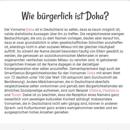
Wie bürgerlich ist Doha?
Der Vorname
Doha
ist in Deutschland so selten, dass es kaum möglich ist,
valide statistische Aussagen über ihn zu treffen. Die vergleichsweise wenigen
Beobachtungen, die uns zu dem Namen vorliegen, deuten aber darauf hin,
dass er zwar grundsätzlich in allen gesellschaftlichen Schichten anzutreffen
ist, allerdings nicht in allen sozialen Milieus mit der gleichen Häufigkeit
auftritt. So scheint der Name derzeit besonders häufig von Eltern gewählt zu
werden, die gemessen an sozioökonomischen Merkmalen in einem
sogenannten »einfachen sozialen Milieu« zu verorten sind. In gehobenen
bürgerlichen Kreisen ist der Name dagegen in der derzeitigen
Kindergeneration eher selten anzutreffen. Dementsprechend liegt auch der
SmartGenius Bürgerlichkeitsindex für den Vornamen
Doha
mit einem Wert
von 72 deutlich unter 100 (der Wert 100 entspricht dem Durchschnitt der
Bevölkerung). Andere Mädchennamen, die in Deutschland ebenfalls
vergleichsweise selten vorkommen und gemäß dem Bürgerlichkeitsindex ein
ähnliches Sozialprestige aufweisen, sind zum Beispiel
Vitalina
,
Vladislava
und
Tovah
. Dabei ist zu beachten, dass die Rezeption eines Namens ganz
wesentlich vom jeweiligen kulturellen Kontext abhängt: Insbesondere
Vornamen, die in Deutschland nicht sehr gängig sind, können in anderen
Sprach- und Kulturräumen ganz anders wahrgenommen werden und ein
ausgesprochen hohes Ansehen genießen.