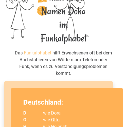
Namen Doha
im
Funkalphabet
Das
Funkalphabet
hilft Erwachsenen oft bei dem
Buchstabieren von Wörtern am Telefon oder
Funk, wenn es zu Verständigungsproblemen
kommt.
Deutschland:
D
wie
Dora
O
wie
Otto
H
wie
Heinrich