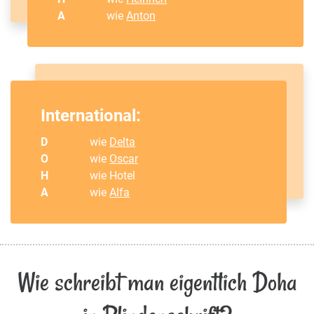
A
wie
Anton
International:
D
wie
Delta
O
wie
Oscar
H
wie Hotel
A
wie
Alfa
Wie schreibt man eigentlich Doha