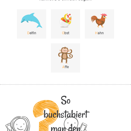
D
elfin
O
bst
H
ahn
A
ffe
So
buchstabiert
man den