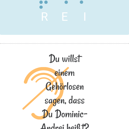
R
E
I
Du willst
einem
Gehörlosen
sagen, dass
Du Dominic-
Andrei heißt?