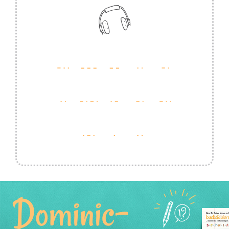
Dominic-