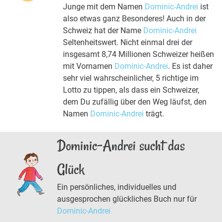
Junge mit dem Namen
Dominic-Andrei
ist
also etwas ganz Besonderes! Auch in der
Schweiz hat der Name
Dominic-Andrei
Seltenheitswert. Nicht einmal drei der
insgesamt 8,74 Millionen Schweizer heißen
mit Vornamen
Dominic-Andrei
. Es ist daher
sehr viel wahrscheinlicher, 5 richtige im
Lotto zu tippen, als dass ein Schweizer,
dem Du zufällig über den Weg läufst, den
Namen
Dominic-Andrei
trägt.
Dominic-Andrei sucht das
Glück
Ein persönliches, individuelles und
ausgesprochen glückliches Buch nur für
Dominic-Andrei