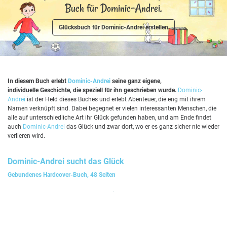
Buch für Dominic-Andrei.
Glücksbuch für Dominic-Andrei erstellen
In diesem Buch erlebt
Dominic-Andrei
seine ganz eigene,
individuelle Geschichte, die speziell für ihn geschrieben wurde.
Dominic-
Andrei
ist der Held dieses Buches und erlebt Abenteuer, die eng mit ihrem
Namen verknüpft sind. Dabei begegnet er vielen interessanten Menschen, die
alle auf unterschiedliche Art ihr Glück gefunden haben, und am Ende findet
auch
Dominic-Andrei
das Glück und zwar dort, wo er es ganz sicher nie wieder
verlieren wird.
Dominic-Andrei
sucht das Glück
Gebundenes Hardcover-Buch, 48 Seiten