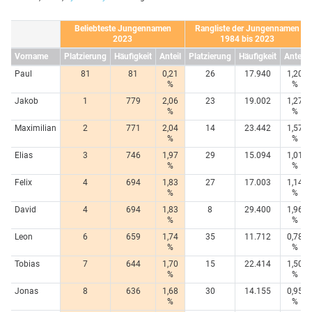
Beliebteste Jungennamen
Rangliste der Jungennamen
2023
1984 bis 2023
Vorname
Platzierung
Häufigkeit
Anteil
Platzierung
Häufigkeit
Anteil
Paul
81
81
0,21
26
17.940
1,20
%
%
Jakob
1
779
2,06
23
19.002
1,27
%
%
Maximilian
2
771
2,04
14
23.442
1,57
%
%
Elias
3
746
1,97
29
15.094
1,01
%
%
Felix
4
694
1,83
27
17.003
1,14
%
%
David
4
694
1,83
8
29.400
1,96
%
%
Leon
6
659
1,74
35
11.712
0,78
%
%
Tobias
7
644
1,70
15
22.414
1,50
%
%
Jonas
8
636
1,68
30
14.155
0,95
%
%