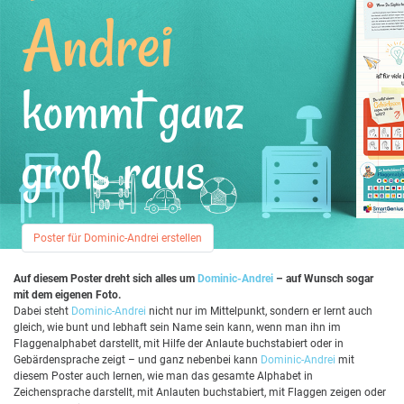
Andrei
kommt ganz
groß raus
Poster für Dominic-Andrei erstellen
Auf diesem Poster dreht sich alles um
Dominic-Andrei
– auf Wunsch sogar
mit dem eigenen Foto.
Dabei steht
Dominic-Andrei
nicht nur im Mittelpunkt, sondern er lernt auch
gleich, wie bunt und lebhaft sein Name sein kann, wenn man ihn im
Flaggenalphabet darstellt, mit Hilfe der Anlaute buchstabiert oder in
Gebärdensprache zeigt – und ganz nebenbei kann
Dominic-Andrei
mit
diesem Poster auch lernen, wie man das gesamte Alphabet in
Zeichensprache darstellt, mit Anlauten buchstabiert, mit Flaggen zeigen oder