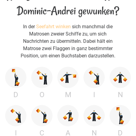
Dominic-Andrei gewunken?
In der
Seefahrt winken
sich manchmal die
Matrosen zweier Schiffe zu, um sich
Nachrichten zu übermitteln. Dabei hält ein
Matrose zwei Flaggen in ganz bestimmter
Position, um einen Buchstaben darzustellen.
D
O
M
I
N
I
C
A
N
D