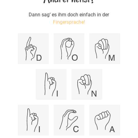
Dann sag‘ es ihm doch einfach in der
Fingersprache!