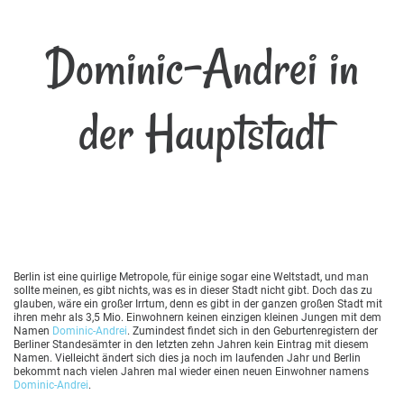
Dominic-Andrei in
der Hauptstadt
Berlin ist eine quirlige Metropole, für einige sogar eine Weltstadt, und man
sollte meinen, es gibt nichts, was es in dieser Stadt nicht gibt. Doch das zu
glauben, wäre ein großer Irrtum, denn es gibt in der ganzen großen Stadt mit
ihren mehr als 3,5 Mio. Einwohnern keinen einzigen kleinen Jungen mit dem
Namen
Dominic-Andrei
. Zumindest findet sich in den Geburtenregistern der
Berliner Standesämter in den letzten zehn Jahren kein Eintrag mit diesem
Namen. Vielleicht ändert sich dies ja noch im laufenden Jahr und Berlin
bekommt nach vielen Jahren mal wieder einen neuen Einwohner namens
Dominic-Andrei
.