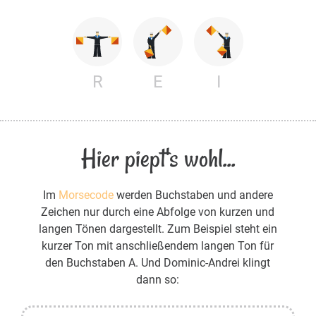
R
E
I
Hier piept's wohl...
Im
Morsecode
werden Buchstaben und andere
Zeichen nur durch eine Abfolge von kurzen und
langen Tönen dargestellt. Zum Beispiel steht ein
kurzer Ton mit anschließendem langen Ton für
den Buchstaben A. Und Dominic-Andrei klingt
dann so: