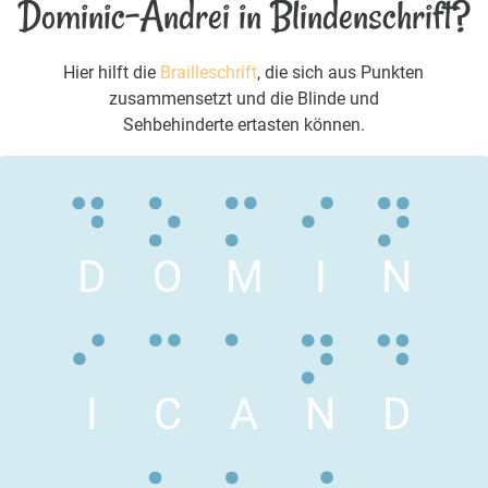
Dominic-Andrei in Blindenschrift?
Hier hilft die
Brailleschrift
, die sich aus Punkten
zusammensetzt und die Blinde und
Sehbehinderte ertasten können.
D
O
M
I
N
I
C
A
N
D