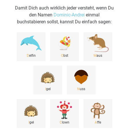
Damit Dich auch wirklich jeder versteht, wenn Du
den Namen
Dominic-Andrei
einmal
buchstabieren sollst, kannst Du einfach sagen:
D
elfin
O
bst
M
aus
I
gel
N
uss
I
gel
C
lown
A
ffe