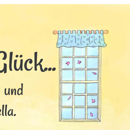
lück...
s und
lla.