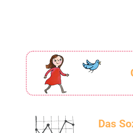
Das So