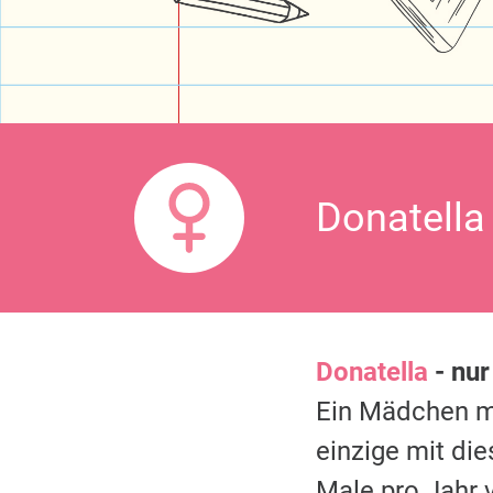
Donatella
Donatella
- nur
Ein Mädchen 
einzige mit di
Male pro Jahr 