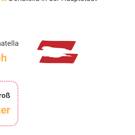
atella
ch
roß
er