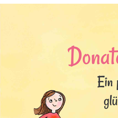
Donate
Ein 
glü