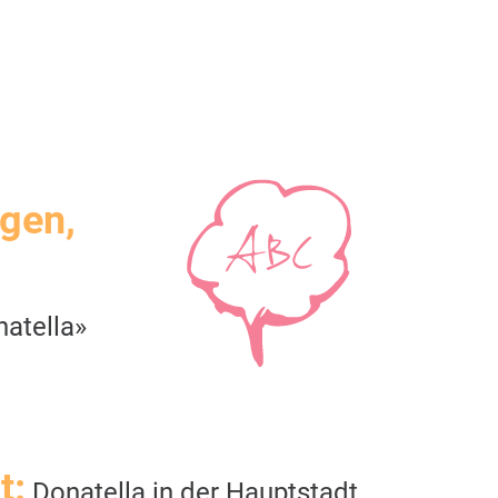
igen,
atella»
t:
Donatella in der Hauptstadt