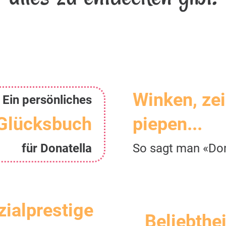
Winken, ze
Ein persönliches
Glücksbuch
piepen...
für Donatella
So sagt man «Don
zialprestige
Beliebthei