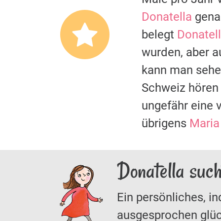
Donatella
genan
belegt
Donatel
wurden, aber a
kann man sehe
Schweiz hören 
ungefähr eine 
übrigens
Maria
Donatella suc
Ein persönliches, in
ausgesprochen glüc