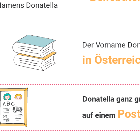
Namens Donatella
Der Vorname Don
in Österrei
Donatella ganz g
Post
auf einem