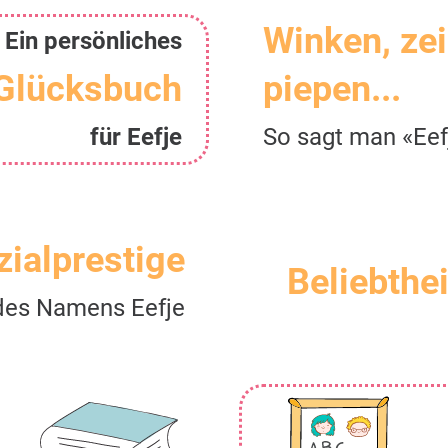
Winken, ze
Ein persönliches
Glücksbuch
piepen...
für Eefje
So sagt man «Eef
zialprestige
Beliebthei
des Namens Eefje