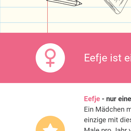
Eefje ist 
Eefje
- nur ein
Ein Mädchen 
einzige mit di
Male pro Jahr 