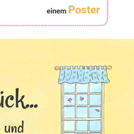
Poster
einem
ck...
s und