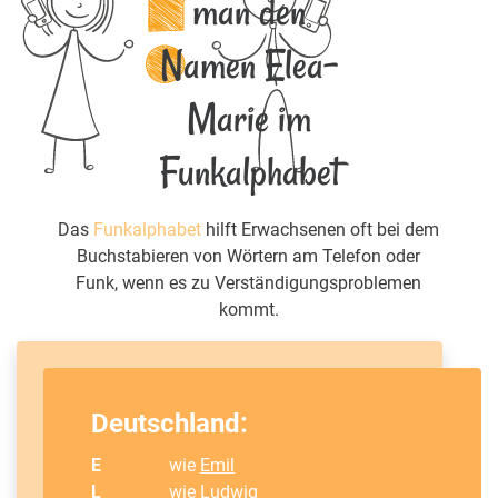
man den
Namen Elea-
Marie im
Funkalphabet
Das
Funkalphabet
hilft Erwachsenen oft bei dem
Buchstabieren von Wörtern am Telefon oder
Funk, wenn es zu Verständigungsproblemen
kommt.
Deutschland:
E
wie
Emil
L
wie
Ludwig