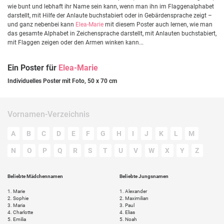
wie bunt und lebhaft ihr Name sein kann, wenn man ihn im Flaggenalphabet
darstellt, mit Hilfe der Anlaute buchstabiert oder in Gebärdensprache zeigt –
und ganz nebenbei kann
Elea-Marie
mit diesem Poster auch lernen, wie man
das gesamte Alphabet in Zeichensprache darstellt, mit Anlauten buchstabiert,
mit Flaggen zeigen oder den Armen winken kann...
Ein Poster für
Elea-Marie
Individuelles Poster mit Foto, 50 x 70 cm
Vornamen-Verzeichnis
A
B
C
D
E
F
G
H
I
J
K
L
M
N
O
P
Q
R
S
T
U
V
W
X
Y
Z
Beliebte Mädchennamen
Beliebte Jungsnamen
1.
Marie
1.
Alexander
2.
Sophie
2.
Maximilian
3.
Maria
3.
Paul
4.
Charlotte
4.
Elias
5.
Emilia
5.
Noah