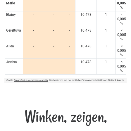
Marie
0,005
%
Elainy
-
-
-
10.478
1
<
0,005
%
Gereltuya
-
-
-
10.478
1
<
0,005
%
Allea
-
-
-
10.478
1
<
0,005
%
Jonisa
-
-
-
10.478
1
<
0,005
%
Quelle:
SmartGenius-Vornamensstatistik
, hier basierend auf der amtlichen Vornamensstatistik von Statistik Austria.
Winken, zeigen,