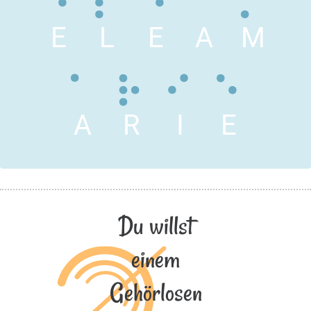
E
L
E
A
M
A
R
I
E
Du willst
einem
Gehörlosen