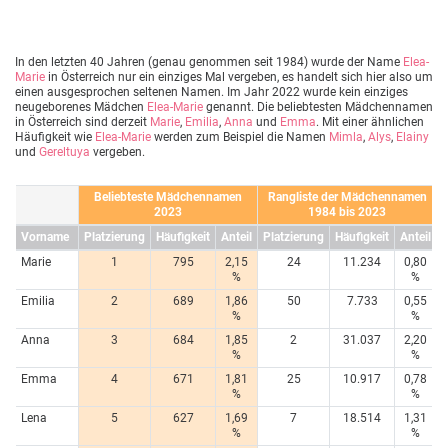
In den letzten 40 Jahren (genau genommen seit 1984) wurde der Name
Elea-
Marie
in Österreich nur ein einziges Mal vergeben, es handelt sich hier also um
einen ausgesprochen seltenen Namen. Im Jahr 2022 wurde kein einziges
neugeborenes Mädchen
Elea-Marie
genannt. Die beliebtesten Mädchennamen
in Österreich sind derzeit
Marie
,
Emilia
,
Anna
und
Emma
. Mit einer ähnlichen
Häufigkeit wie
Elea-Marie
werden zum Beispiel die Namen
Mimla
,
Alys
,
Elainy
und
Gereltuya
vergeben.
Beliebteste Mädchennamen
Rangliste der Mädchennamen
2023
1984 bis 2023
Vorname
Platzierung
Häufigkeit
Anteil
Platzierung
Häufigkeit
Anteil
Marie
1
795
2,15
24
11.234
0,80
%
%
Emilia
2
689
1,86
50
7.733
0,55
%
%
Anna
3
684
1,85
2
31.037
2,20
%
%
Emma
4
671
1,81
25
10.917
0,78
%
%
Lena
5
627
1,69
7
18.514
1,31
%
%