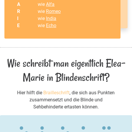
A
wie
Alfa
R
wie
Romeo
I
wie
India
E
wie
Echo
Wie schreibt man eigentlich Elea-
Marie in Blindenschrift?
Hier hilft die
Brailleschrift
, die sich aus Punkten
zusammensetzt und die Blinde und
Sehbehinderte ertasten können.