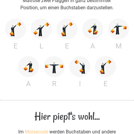
Matrose zwei Flaggen in ganz bestimmter
Position, um einen Buchstaben darzustellen.
E
L
E
A
M
A
R
I
E
Hier piept's wohl...
Im
Morsecode
werden Buchstaben und andere