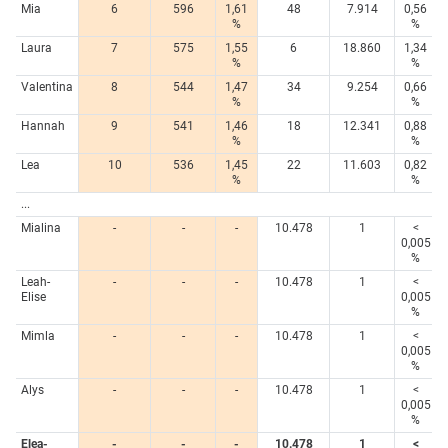
Mia
6
596
1,61
48
7.914
0,56
%
%
Laura
7
575
1,55
6
18.860
1,34
%
%
Valentina
8
544
1,47
34
9.254
0,66
%
%
Hannah
9
541
1,46
18
12.341
0,88
%
%
Lea
10
536
1,45
22
11.603
0,82
%
%
...
Mialina
-
-
-
10.478
1
<
0,005
%
Leah-
-
-
-
10.478
1
<
Elise
0,005
%
Mimla
-
-
-
10.478
1
<
0,005
%
Alys
-
-
-
10.478
1
<
0,005
%
Elea-
-
-
-
10.478
1
<