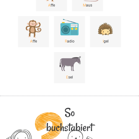
A
ffe
M
aus
A
ffe
R
adio
I
gel
E
sel
So
buchstabiert