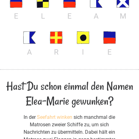
E
L
E
A
M
A
R
I
E
Hast Du schon einmal den Namen
Elea-Marie gewunken?
In der
Seefahrt winken
sich manchmal die
Matrosen zweier Schiffe zu, um sich
Nachrichten zu übermitteln. Dabei hält ein