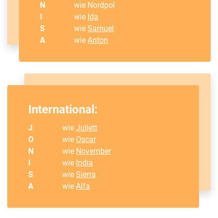
N
wie Nordpol
I
wie
Ida
S
wie
Samuel
A
wie
Anton
International:
J
wie
Juliett
O
wie
Oscar
N
wie
November
I
wie
India
S
wie
Sierra
A
wie
Alfa