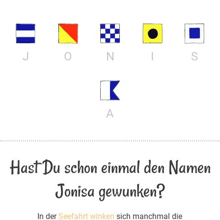
J
O
N
I
S
A
Hast Du schon einmal den Namen
Jonisa gewunken?
In der
Seefahrt winken
sich manchmal die