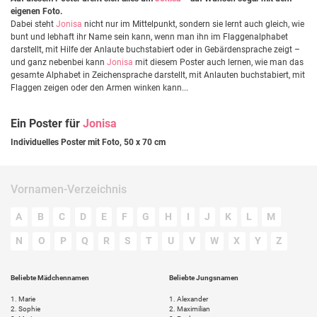
eigenen Foto.
Dabei steht
Jonisa
nicht nur im Mittelpunkt, sondern sie lernt auch gleich, wie
bunt und lebhaft ihr Name sein kann, wenn man ihn im Flaggenalphabet
darstellt, mit Hilfe der Anlaute buchstabiert oder in Gebärdensprache zeigt –
und ganz nebenbei kann
Jonisa
mit diesem Poster auch lernen, wie man das
gesamte Alphabet in Zeichensprache darstellt, mit Anlauten buchstabiert, mit
Flaggen zeigen oder den Armen winken kann...
Ein Poster für
Jonisa
Individuelles Poster mit Foto, 50 x 70 cm
Vornamen-Verzeichnis
A
B
C
D
E
F
G
H
I
J
K
L
M
N
O
P
Q
R
S
T
U
V
W
X
Y
Z
Beliebte Mädchennamen
Beliebte Jungsnamen
1.
Marie
1.
Alexander
2.
Sophie
2.
Maximilian