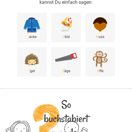
kannst Du einfach sagen:
J
acke
O
bst
N
uss
I
gel
S
äge
A
ffe
So
buchstabiert