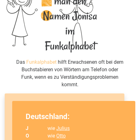
man den
Namen Jonisa
im
Funkalphabet
Das
Funkalphabet
hilft Erwachsenen oft bei dem
Buchstabieren von Wörtern am Telefon oder
Funk, wenn es zu Verständigungsproblemen
kommt.
Deutschland:
J
wie
Julius
O
wie
Otto