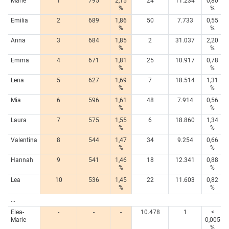
Marie
1
795
2,15
24
11.234
0,80
%
%
Emilia
2
689
1,86
50
7.733
0,55
%
%
Anna
3
684
1,85
2
31.037
2,20
%
%
Emma
4
671
1,81
25
10.917
0,78
%
%
Lena
5
627
1,69
7
18.514
1,31
%
%
Mia
6
596
1,61
48
7.914
0,56
%
%
Laura
7
575
1,55
6
18.860
1,34
%
%
Valentina
8
544
1,47
34
9.254
0,66
%
%
Hannah
9
541
1,46
18
12.341
0,88
%
%
Lea
10
536
1,45
22
11.603
0,82
%
%
...
Elea-
-
-
-
10.478
1
<
Marie
0,005
%