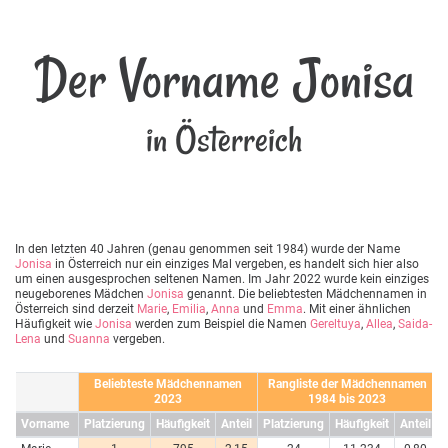
Der Vorname Jonisa
in Österreich
In den letzten 40 Jahren (genau genommen seit 1984) wurde der Name
Jonisa
in Österreich nur ein einziges Mal vergeben, es handelt sich hier also
um einen ausgesprochen seltenen Namen. Im Jahr 2022 wurde kein einziges
neugeborenes Mädchen
Jonisa
genannt. Die beliebtesten Mädchennamen in
Österreich sind derzeit
Marie
,
Emilia
,
Anna
und
Emma
. Mit einer ähnlichen
Häufigkeit wie
Jonisa
werden zum Beispiel die Namen
Gereltuya
,
Allea
,
Saida-
Lena
und
Suanna
vergeben.
Beliebteste Mädchennamen
Rangliste der Mädchennamen
2023
1984 bis 2023
Vorname
Platzierung
Häufigkeit
Anteil
Platzierung
Häufigkeit
Anteil