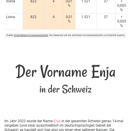
Ioana
822
4
0,01
1.521
37
<
%
0,005
%
Liona
822
4
0,01
1.521
37
<
%
0,005
%
Quelle:
SmartGenius-Vornamensstatistik
, hier basierend auf der amtlichen Vornamensstatistik von Statistik Austria.
Der Vorname Enja
in der Schweiz
Im Jahr 2022 wurde der Name
Enja
in der gesamten Schweiz genau 14-mal
vergeben (und zwar ausschließlich im deutschsprachigen Gebiet der
Schweiz), es handelt sich hier also um einen eher seltenen Namen. Die