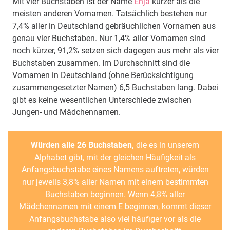
Mit vier Buchstaben ist der Name
Enja
kürzer als die
meisten anderen Vornamen. Tatsächlich bestehen nur
7,4% aller in Deutschland gebräuchlichen Vornamen aus
genau vier Buchstaben. Nur 1,4% aller Vornamen sind
noch kürzer, 91,2% setzen sich dagegen aus mehr als vier
Buchstaben zusammen. Im Durchschnitt sind die
Vornamen in Deutschland (ohne Berücksichtigung
zusammengesetzter Namen) 6,5 Buchstaben lang. Dabei
gibt es keine wesentlichen Unterschiede zwischen
Jungen- und Mädchennamen.
Würden alle 26 Buchstaben,
die es in unserem
Alphabet gibt, mit der gleichen Häufigkeit als
Anfangsbuchstabe eines Namens auftreten, würden
nur jeweils 3,8% aller Namen mit einem bestimmten
Buchstaben beginnen. Wenn 4,8% aller
Mädchennamen mit einem E beginnen, kommt dieser
Anfangsbuchstabe also viel häufiger vor als die