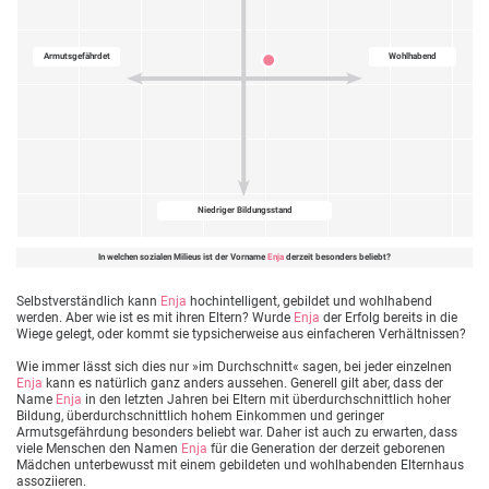
Armutsgefährdet
Wohlhabend
Niedriger Bildungsstand
In welchen sozialen Milieus ist der Vorname
Enja
derzeit besonders beliebt?
Selbstverständlich kann
Enja
hochintelligent, gebildet und wohlhabend
werden. Aber wie ist es mit ihren Eltern? Wurde
Enja
der Erfolg bereits in die
Wiege gelegt, oder kommt sie typsicherweise aus einfacheren Verhältnissen?
Wie immer lässt sich dies nur »im Durchschnitt« sagen, bei jeder einzelnen
Enja
kann es natürlich ganz anders aussehen. Generell gilt aber, dass der
Name
Enja
in den letzten Jahren bei Eltern mit überdurchschnittlich hoher
Bildung, überdurchschnittlich hohem Einkommen und geringer
Armutsgefährdung besonders beliebt war. Daher ist auch zu erwarten, dass
viele Menschen den Namen
Enja
für die Generation der derzeit geborenen
Mädchen unterbewusst mit einem gebildeten und wohlhabenden Elternhaus
assoziieren.