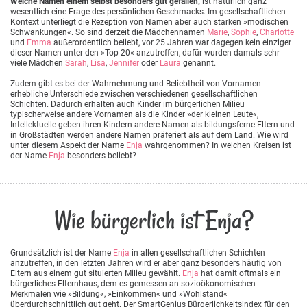
Welche Namen einem selbst besonders gut gefallen,
ist natürlich ganz
wesentlich eine Frage des persönlichen Geschmacks. Im gesellschaftlichen
Kontext unterliegt die Rezeption von Namen aber auch starken »modischen
Schwankungen«. So sind derzeit die Mädchennamen
Marie
,
Sophie
,
Charlotte
und
Emma
außerordentlich beliebt, vor 25 Jahren war dagegen kein einziger
dieser Namen unter den »Top 20« anzutreffen, dafür wurden damals sehr
viele Mädchen
Sarah
,
Lisa
,
Jennifer
oder
Laura
genannt.
Zudem gibt es bei der Wahrnehmung und Beliebtheit von Vornamen
erhebliche Unterschiede zwischen verschiedenen gesellschaftlichen
Schichten. Dadurch erhalten auch Kinder im bürgerlichen Milieu
typischerweise andere Vornamen als die Kinder »der kleinen Leute«,
Intellektuelle geben ihren Kindern andere Namen als bildungsferne Eltern und
in Großstädten werden andere Namen präferiert als auf dem Land. Wie wird
unter diesem Aspekt der Name
Enja
wahrgenommen? In welchen Kreisen ist
der Name
Enja
besonders beliebt?
Wie bürgerlich ist Enja?
Grundsätzlich ist der Name
Enja
in allen gesellschaftlichen Schichten
anzutreffen, in den letzten Jahren wird er aber ganz besonders häufig von
Eltern aus einem gut situierten Milieu gewählt.
Enja
hat damit oftmals ein
bürgerliches Elternhaus, dem es gemessen an sozioökonomischen
Merkmalen wie »Bildung«, »Einkommen« und »Wohlstand«
überdurchschnittlich gut geht. Der SmartGenius Bürgerlichkeitsindex für den