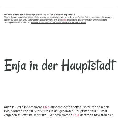
Wie kann man so etwas überhaupt wissen und ist das statistisch signifikant?
Für die Auswertung haben wir amtliche Vornamensstatistiken mit soziodemografischen Daten kombiniert. Die Analyse
basiert auf über 300.000 Datensätzen. Darunter war der Name
Enja
hinreichend häufig vertreten, um statistische
Aussagen ableiten zu können.
Weitere Informationen zur SmartGenius-Vornamensstatistik
.
Enja in der Hauptstadt
Auch in Berlin ist der Name
Enja
ausgesprochen selten. So wurde er in den
zwölf Jahren von 2012 bis 2023 in der gesamten Hauptstadt nur 11-mal
vergeben, zuletzt im Jahr 2023. Mit dem Namen
Enja
darf man bzw. frau sich