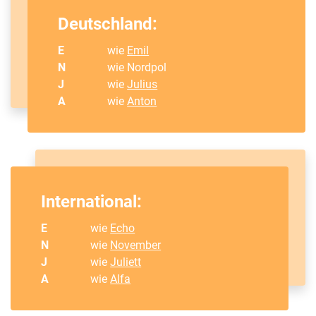
Deutschland:
E
wie
Emil
N
wie Nordpol
J
wie
Julius
A
wie
Anton
International:
E
wie
Echo
N
wie
November
J
wie
Juliett
A
wie
Alfa