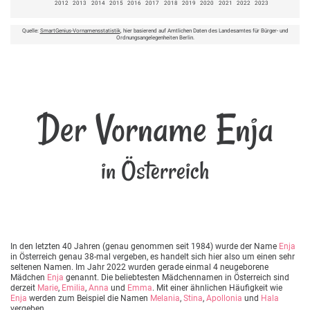
2012
2013
2014
2015
2016
2017
2018
2019
2020
2021
2022
2023
Quelle:
SmartGenius-Vornamensstatistik
, hier basierend auf Amtlichen Daten des Landesamtes für Bürger- und
Ordnungsangelegenheiten Berlin.
Der Vorname Enja
in Österreich
In den letzten 40 Jahren (genau genommen seit 1984) wurde der Name
Enja
in Österreich genau 38-mal vergeben, es handelt sich hier also um einen sehr
seltenen Namen. Im Jahr 2022 wurden gerade einmal 4 neugeborene
Mädchen
Enja
genannt. Die beliebtesten Mädchennamen in Österreich sind
derzeit
Marie
,
Emilia
,
Anna
und
Emma
. Mit einer ähnlichen Häufigkeit wie
Enja
werden zum Beispiel die Namen
Melania
,
Stina
,
Apollonia
und
Hala
vergeben.