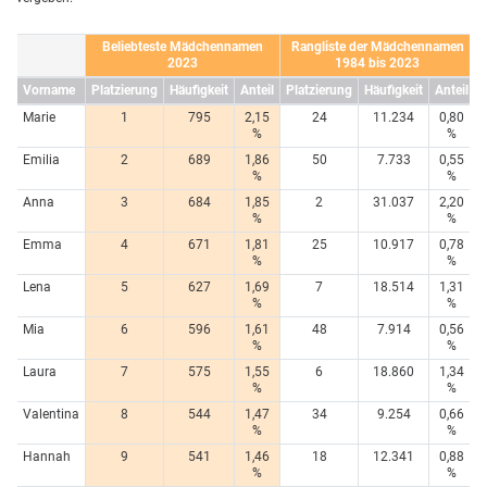
Beliebteste Mädchennamen
Rangliste der Mädchennamen
2023
1984 bis 2023
Vorname
Platzierung
Häufigkeit
Anteil
Platzierung
Häufigkeit
Anteil
Marie
1
795
2,15
24
11.234
0,80
%
%
Emilia
2
689
1,86
50
7.733
0,55
%
%
Anna
3
684
1,85
2
31.037
2,20
%
%
Emma
4
671
1,81
25
10.917
0,78
%
%
Lena
5
627
1,69
7
18.514
1,31
%
%
Mia
6
596
1,61
48
7.914
0,56
%
%
Laura
7
575
1,55
6
18.860
1,34
%
%
Valentina
8
544
1,47
34
9.254
0,66
%
%
Hannah
9
541
1,46
18
12.341
0,88
%
%