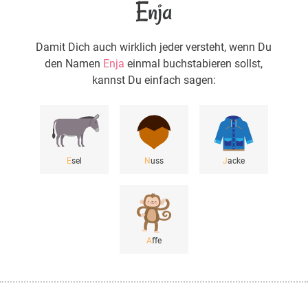
Enja
Damit Dich auch wirklich jeder versteht, wenn Du
den Namen
Enja
einmal buchstabieren sollst,
kannst Du einfach sagen:
E
sel
N
uss
J
acke
A
ffe