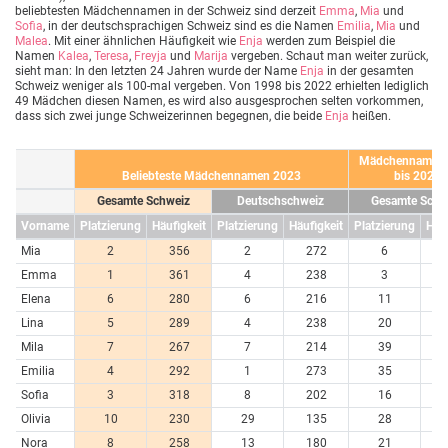
beliebtesten Mädchennamen in der Schweiz sind derzeit
Emma
,
Mia
und
Sofia
, in der deutschsprachigen Schweiz sind es die Namen
Emilia
,
Mia
und
Malea
. Mit einer ähnlichen Häufigkeit wie
Enja
werden zum Beispiel die
Namen
Kalea
,
Teresa
,
Freyja
und
Marija
vergeben. Schaut man weiter zurück,
sieht man: In den letzten 24 Jahren wurde der Name
Enja
in der gesamten
Schweiz weniger als 100-mal vergeben. Von 1998 bis 2022 erhielten lediglich
49 Mädchen diesen Namen, es wird also ausgesprochen selten vorkommen,
dass sich zwei junge Schweizerinnen begegnen, die beide
Enja
heißen.
Mädchennamen 
Beliebteste Mädchennamen 2023
bis 2023
Gesamte Schweiz
Deutschschweiz
Gesamte Schw
Vorname
Platzierung
Häufigkeit
Platzierung
Häufigkeit
Platzierung
Häuf
Mia
2
356
2
272
6
7
Emma
1
361
4
238
3
7
Elena
6
280
6
216
11
6
Lina
5
289
4
238
20
4
Mila
7
267
7
214
39
3
Emilia
4
292
1
273
35
3
Sofia
3
318
8
202
16
5
Olivia
10
230
29
135
28
4
Nora
8
258
13
180
21
4