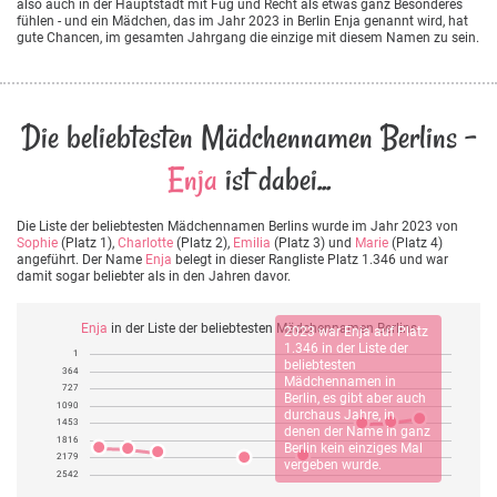
also auch in der Hauptstadt mit Fug und Recht als etwas ganz Besonderes
fühlen - und ein Mädchen, das im Jahr 2023 in Berlin Enja genannt wird, hat
gute Chancen, im gesamten Jahrgang die einzige mit diesem Namen zu sein.
Die beliebtesten Mädchennamen Berlins -
Enja
ist dabei...
Die Liste der beliebtesten Mädchennamen Berlins wurde im Jahr 2023 von
Sophie
(Platz 1),
Charlotte
(Platz 2),
Emilia
(Platz 3) und
Marie
(Platz 4)
angeführt. Der Name
Enja
belegt in dieser Rangliste Platz 1.346 und war
damit sogar beliebter als in den Jahren davor.
Enja
in der Liste der beliebtesten Mädchennamen Berlins
2023 war
Enja
auf Platz
1.346 in der Liste der
1
beliebtesten
364
Mädchennamen in
727
Berlin, es gibt aber auch
1090
durchaus Jahre, in
1453
denen der Name in ganz
1816
Berlin kein einziges Mal
2179
vergeben wurde.
2542