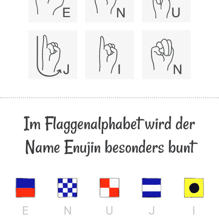
Im Flaggenalphabet wird der
Name Enujin besonders bunt
E
N
U
J
I