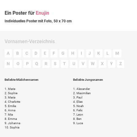
Ein Poster für
Enujin
Individuelles Poster mit Foto, 50 x 70 cm
Vornamen-Verzeichnis
A
B
C
D
E
F
G
H
I
J
K
L
M
N
O
P
Q
R
S
T
U
V
W
X
Y
Z
Beliebte Mädchennamen
Beliebte Jungsnamen
1.
Marie
1.
Alexander
2.
Sophie
2.
Maximilian
3.
Maria
3.
Paul
4.
Charlotte
4.
Elias
5.
Emilia
5.
Noah
6.
Anna
6.
Felix
7.
Mia
7.
Leon
8.
Emma
8.
Ben
9.
Johanna
9.
Luca
10.
Sophia