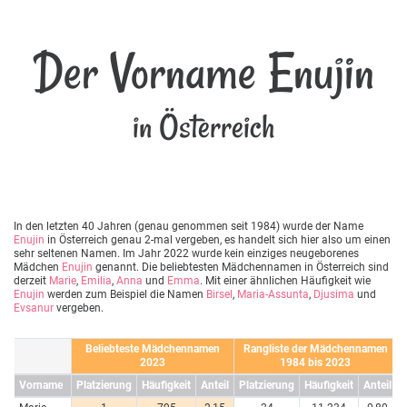
Der Vorname Enujin
in Österreich
In den letzten 40 Jahren (genau genommen seit 1984) wurde der Name
Enujin
in Österreich genau 2-mal vergeben, es handelt sich hier also um einen
sehr seltenen Namen. Im Jahr 2022 wurde kein einziges neugeborenes
Mädchen
Enujin
genannt. Die beliebtesten Mädchennamen in Österreich sind
derzeit
Marie
,
Emilia
,
Anna
und
Emma
. Mit einer ähnlichen Häufigkeit wie
Enujin
werden zum Beispiel die Namen
Birsel
,
Maria-Assunta
,
Djusima
und
Evsanur
vergeben.
Beliebteste Mädchennamen
Rangliste der Mädchennamen
2023
1984 bis 2023
Vorname
Platzierung
Häufigkeit
Anteil
Platzierung
Häufigkeit
Anteil