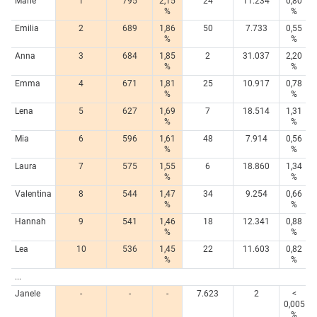
Marie
1
795
2,15
24
11.234
0,80
%
%
Emilia
2
689
1,86
50
7.733
0,55
%
%
Anna
3
684
1,85
2
31.037
2,20
%
%
Emma
4
671
1,81
25
10.917
0,78
%
%
Lena
5
627
1,69
7
18.514
1,31
%
%
Mia
6
596
1,61
48
7.914
0,56
%
%
Laura
7
575
1,55
6
18.860
1,34
%
%
Valentina
8
544
1,47
34
9.254
0,66
%
%
Hannah
9
541
1,46
18
12.341
0,88
%
%
Lea
10
536
1,45
22
11.603
0,82
%
%
...
Janele
-
-
-
7.623
2
<
0,005
%