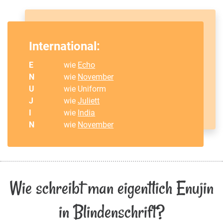
International:
E
wie
Echo
N
wie
November
U
wie Uniform
J
wie
Juliett
I
wie
India
N
wie
November
Wie schreibt man eigentlich Enujin
in Blindenschrift?