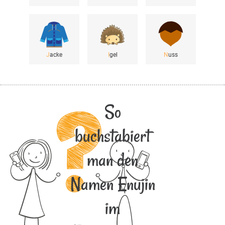
J
acke
I
gel
N
uss
So
buchstabiert
man den
Namen Enujin
im