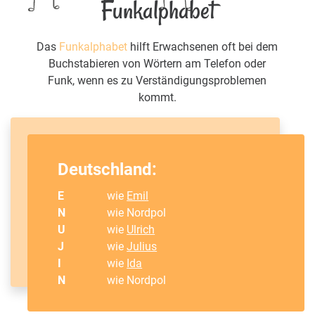
Funkalphabet
Das
Funkalphabet
hilft Erwachsenen oft bei dem
Buchstabieren von Wörtern am Telefon oder
Funk, wenn es zu Verständigungsproblemen
kommt.
Deutschland:
E
wie
Emil
N
wie Nordpol
U
wie
Ulrich
J
wie
Julius
I
wie
Ida
N
wie Nordpol