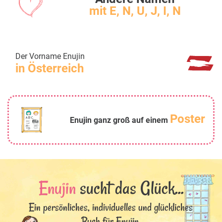
mit E, N, U, J, I, N
Der Vorname Enujin
in Österreich
Poster
Enujin ganz groß auf einem
Enujin
sucht das Glück...
Ein persönliches, individuelles und glückliches
Buch für Enujin.