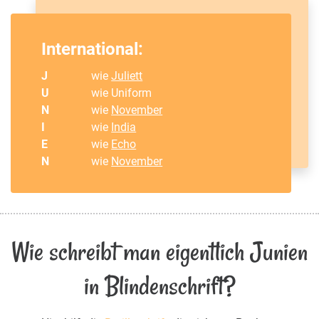
International:
J
wie
Juliett
U
wie Uniform
N
wie
November
I
wie
India
E
wie
Echo
N
wie
November
Wie schreibt man eigentlich Junien
in Blindenschrift?