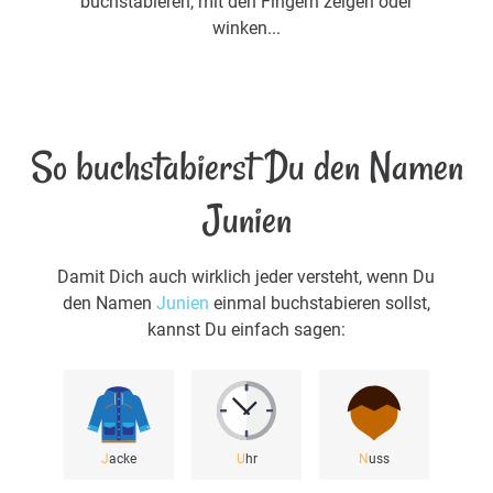
buchstabieren, mit den Fingern zeigen oder
winken...
So buchstabierst Du den Namen
Junien
Damit Dich auch wirklich jeder versteht, wenn Du
den Namen
Junien
einmal buchstabieren sollst,
kannst Du einfach sagen:
J
acke
U
hr
N
uss