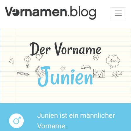
Der Vorname
Junien
Junien ist ein männlicher
Vorname.