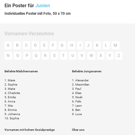
Ein Poster für
Junien
Individuelles Poster mit Foto, 50 x 70 cm
Vornamen-Verzeichnis
A
B
C
D
E
F
G
H
I
J
K
L
M
N
O
P
Q
R
S
T
U
V
W
X
Y
Z
Beliebte Mädchennamen
Beliebte Jungsnamen
1.
Marie
1.
Alexander
2.
Sophie
2.
Maximilian
3.
Maria
3.
Paul
4.
Charlotte
4.
Elias
5.
Emilia
5.
Noah
6.
Anna
6.
Felix
7.
Mia
7.
Leon
8.
Emma
8.
Ben
9.
Johanna
9.
Luca
10.
Sophia
Vornamen mit hohem Sozialprestige
Über uns