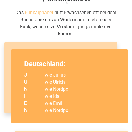
Das
Funkalphabet
hilft Erwachsenen oft bei dem
Buchstabieren von Wörtern am Telefon oder
Funk, wenn es zu Verständigungsproblemen
kommt.
Deutschland:
J
wie
Julius
U
wie
Ulrich
N
wie Nordpol
I
wie
Ida
E
wie
Emil
N
wie Nordpol