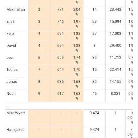
%
%
Maximilian
2
771
2,04
14
23.442
1,57
%
%
Elias
3
746
1,97
29
15.094
1,01
%
%
Felix
4
694
1,83
27
17.003
1,14
%
%
David
4
694
1,83
8
29.400
1,96
%
%
Leon
6
659
1,74
35
11.712
0,78
%
%
Tobias
7
644
1,70
15
22.414
1,50
%
%
Jonas
8
636
1,68
30
14.155
0,95
%
%
Noah
9
617
1,63
46
8.331
0,56
%
%
...
Mike-Wyatt
-
-
-
9.474
1
<
0,005
%
Hansjakob
-
-
-
9.474
1
<
0,005