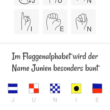
Im Flaggenalphabet wird der
Name Junien besonders bunt
J
U
N
I
E