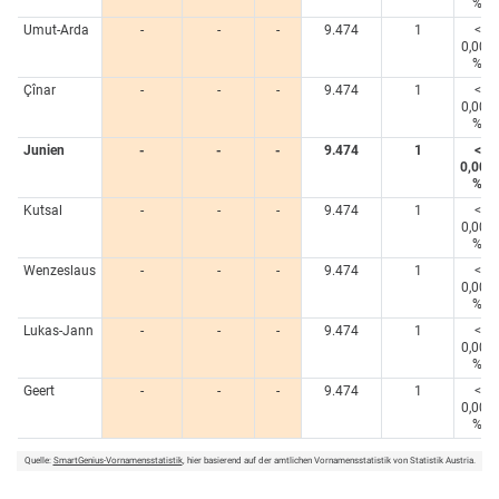
%
Umut-Arda
-
-
-
9.474
1
<
0,005
%
Çînar
-
-
-
9.474
1
<
0,005
%
Junien
-
-
-
9.474
1
<
0,005
%
Kutsal
-
-
-
9.474
1
<
0,005
%
Wenzeslaus
-
-
-
9.474
1
<
0,005
%
Lukas-Jann
-
-
-
9.474
1
<
0,005
%
Geert
-
-
-
9.474
1
<
0,005
%
Quelle:
SmartGenius-Vornamensstatistik
, hier basierend auf der amtlichen Vornamensstatistik von Statistik Austria.