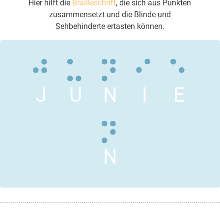
Hier hilft die
Brailleschrift
, die sich aus Punkten
zusammensetzt und die Blinde und
Sehbehinderte ertasten können.
J
U
N
I
E
N