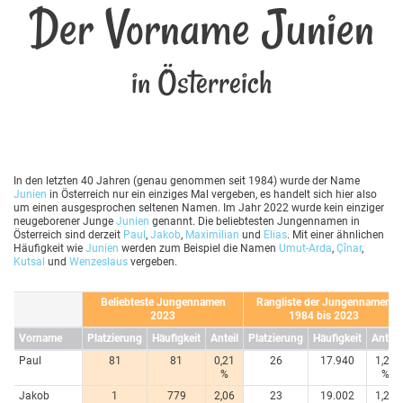
Der Vorname Junien
in Österreich
In den letzten 40 Jahren (genau genommen seit 1984) wurde der Name
Junien
in Österreich nur ein einziges Mal vergeben, es handelt sich hier also
um einen ausgesprochen seltenen Namen. Im Jahr 2022 wurde kein einziger
neugeborener Junge
Junien
genannt. Die beliebtesten Jungennamen in
Österreich sind derzeit
Paul
,
Jakob
,
Maximilian
und
Elias
. Mit einer ähnlichen
Häufigkeit wie
Junien
werden zum Beispiel die Namen
Umut-Arda
,
Çînar
,
Kutsal
und
Wenzeslaus
vergeben.
Beliebteste Jungennamen
Rangliste der Jungennamen
2023
1984 bis 2023
Vorname
Platzierung
Häufigkeit
Anteil
Platzierung
Häufigkeit
Anteil
Paul
81
81
0,21
26
17.940
1,20
%
%
Jakob
1
779
2,06
23
19.002
1,27