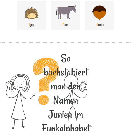
I
gel
E
sel
N
uss
So
buchstabiert
man den
Namen
Junien im
Funkalphabet