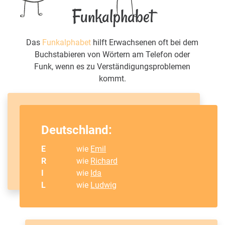
Funkalphabet
Das
Funkalphabet
hilft Erwachsenen oft bei dem
Buchstabieren von Wörtern am Telefon oder
Funk, wenn es zu Verständigungsproblemen
kommt.
Deutschland:
E
wie
Emil
R
wie
Richard
I
wie
Ida
L
wie
Ludwig