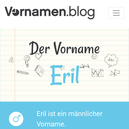
Der Vorname
Eril
Eril ist ein männlicher
Vorname.