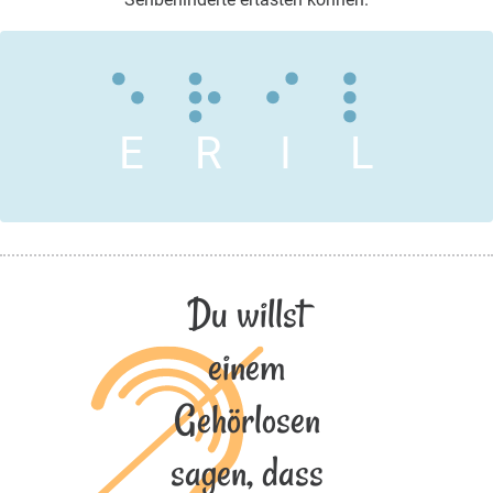
E
R
I
L
Du willst
einem
Gehörlosen
sagen, dass