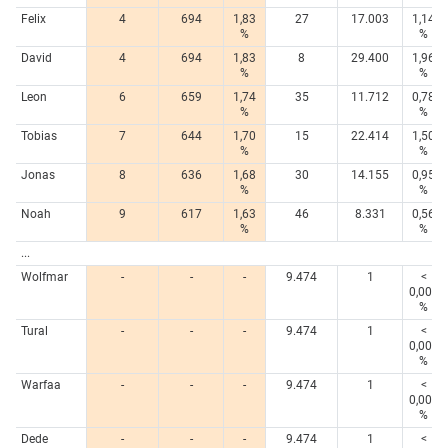
Felix
4
694
1,83
27
17.003
1,14
%
%
David
4
694
1,83
8
29.400
1,96
%
%
Leon
6
659
1,74
35
11.712
0,78
%
%
Tobias
7
644
1,70
15
22.414
1,50
%
%
Jonas
8
636
1,68
30
14.155
0,95
%
%
Noah
9
617
1,63
46
8.331
0,56
%
%
...
Wolfmar
-
-
-
9.474
1
<
0,005
%
Tural
-
-
-
9.474
1
<
0,005
%
Warfaa
-
-
-
9.474
1
<
0,005
%
Dede
-
-
-
9.474
1
<