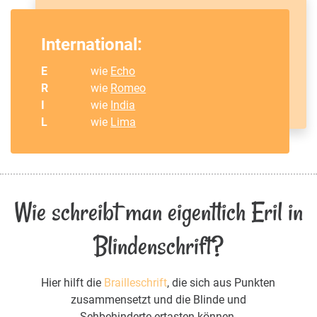
International:
E
wie
Echo
R
wie
Romeo
I
wie
India
L
wie
Lima
Wie schreibt man eigentlich Eril in
Blindenschrift?
Hier hilft die
Brailleschrift
, die sich aus Punkten
zusammensetzt und die Blinde und
Sehbehinderte ertasten können.