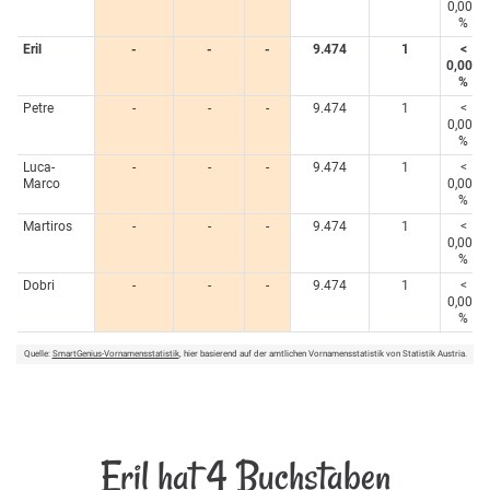
0,005
%
Eril
-
-
-
9.474
1
<
0,005
%
Petre
-
-
-
9.474
1
<
0,005
%
Luca-
-
-
-
9.474
1
<
Marco
0,005
%
Martiros
-
-
-
9.474
1
<
0,005
%
Dobri
-
-
-
9.474
1
<
0,005
%
Quelle:
SmartGenius-Vornamensstatistik
, hier basierend auf der amtlichen Vornamensstatistik von Statistik Austria.
Eril hat 4 Buchstaben