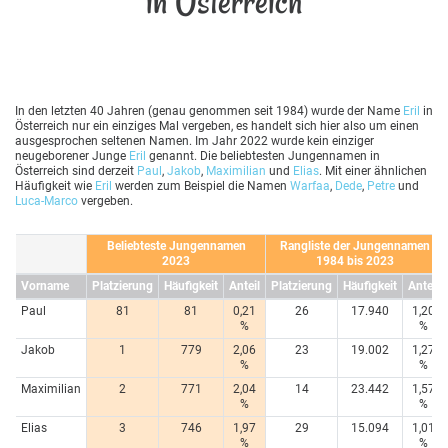
in Österreich
In den letzten 40 Jahren (genau genommen seit 1984) wurde der Name
Eril
in
Österreich nur ein einziges Mal vergeben, es handelt sich hier also um einen
ausgesprochen seltenen Namen. Im Jahr 2022 wurde kein einziger
neugeborener Junge
Eril
genannt. Die beliebtesten Jungennamen in
Österreich sind derzeit
Paul
,
Jakob
,
Maximilian
und
Elias
. Mit einer ähnlichen
Häufigkeit wie
Eril
werden zum Beispiel die Namen
Warfaa
,
Dede
,
Petre
und
Luca-Marco
vergeben.
Beliebteste Jungennamen
Rangliste der Jungennamen
2023
1984 bis 2023
Vorname
Platzierung
Häufigkeit
Anteil
Platzierung
Häufigkeit
Anteil
Paul
81
81
0,21
26
17.940
1,20
%
%
Jakob
1
779
2,06
23
19.002
1,27
%
%
Maximilian
2
771
2,04
14
23.442
1,57
%
%
Elias
3
746
1,97
29
15.094
1,01
%
%