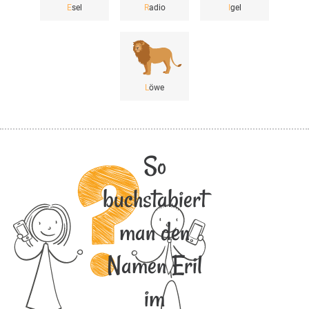
E
sel
R
adio
I
gel
L
öwe
So
buchstabiert
man den
Namen Eril
im