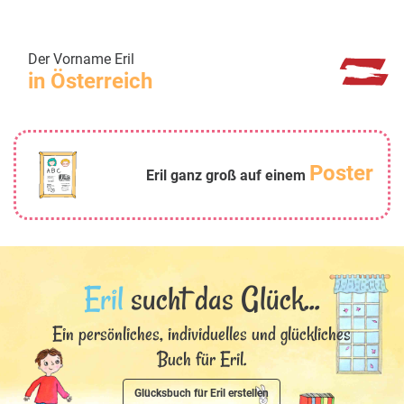
Der Vorname Eril
in Österreich
Poster
Eril ganz groß auf einem
Eril
sucht das Glück...
Ein persönliches, individuelles und glückliches
Buch für Eril.
Glücksbuch für Eril erstellen