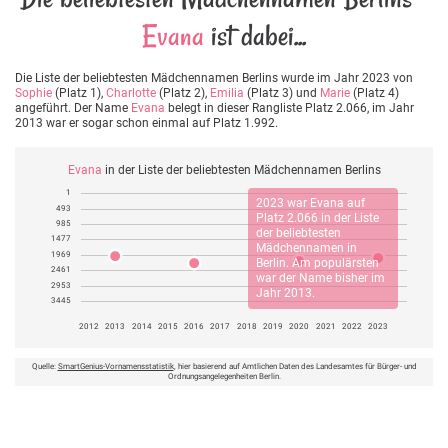
Evana
ist dabei...
Die Liste der beliebtesten Mädchennamen Berlins wurde im Jahr 2023 von
Sophie
(Platz 1),
Charlotte
(Platz 2),
Emilia
(Platz 3) und
Marie
(Platz 4)
angeführt. Der Name
Evana
belegt in dieser Rangliste Platz 2.066, im Jahr
2013 war er sogar schon einmal auf Platz 1.992.
Evana
in der Liste der beliebtesten Mädchennamen Berlins
1
2023 war
Evana
auf
493
Platz 2.066 in der Liste
985
der beliebtesten
1477
Mädchennamen in
1969
Berlin. Am populärsten
2461
war der Name bisher im
2953
Jahr 2013.
3445
2012
2013
2014
2015
2016
2017
2018
2019
2020
2021
2022
2023
Quelle:
SmartGenius-Vornamensstatistik
, hier basierend auf Amtlichen Daten des Landesamtes für Bürger- und
Ordnungsangelegenheiten Berlin.