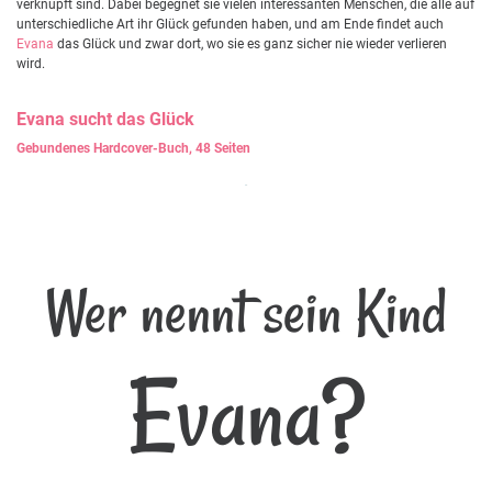
verknüpft sind. Dabei begegnet sie vielen interessanten Menschen, die alle auf
unterschiedliche Art ihr Glück gefunden haben, und am Ende findet auch
Evana
das Glück und zwar dort, wo sie es ganz sicher nie wieder verlieren
wird.
Evana
sucht das Glück
Gebundenes Hardcover-Buch, 48 Seiten
Wer nennt sein Kind
Evana?