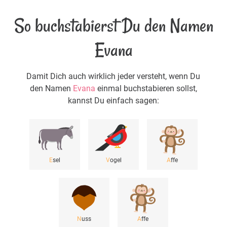
So buchstabierst Du den Namen
Evana
Damit Dich auch wirklich jeder versteht, wenn Du
den Namen
Evana
einmal buchstabieren sollst,
kannst Du einfach sagen:
E
sel
V
ogel
A
ffe
N
uss
A
ffe