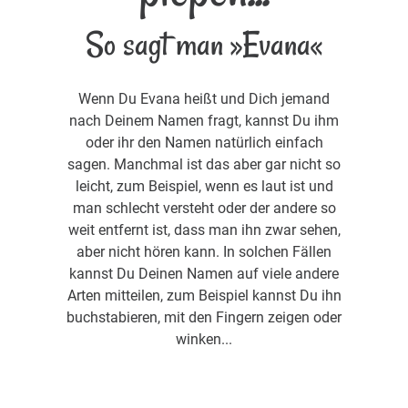
So sagt man »Evana«
Wenn Du Evana heißt und Dich jemand
nach Deinem Namen fragt, kannst Du ihm
oder ihr den Namen natürlich einfach
sagen. Manchmal ist das aber gar nicht so
leicht, zum Beispiel, wenn es laut ist und
man schlecht versteht oder der andere so
weit entfernt ist, dass man ihn zwar sehen,
aber nicht hören kann. In solchen Fällen
kannst Du Deinen Namen auf viele andere
Arten mitteilen, zum Beispiel kannst Du ihn
buchstabieren, mit den Fingern zeigen oder
winken...