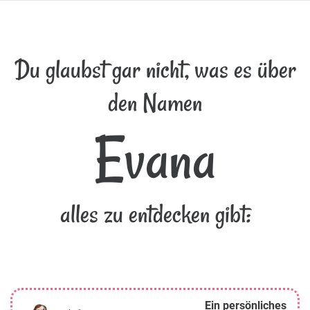
Du glaubst gar nicht, was es über
den Namen
Evana
alles zu entdecken gibt:
Ein persönliches