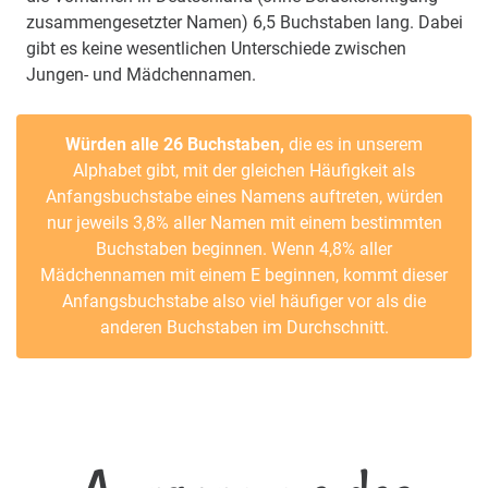
zusammengesetzter Namen) 6,5 Buchstaben lang. Dabei
gibt es keine wesentlichen Unterschiede zwischen
Jungen- und Mädchennamen.
Würden alle 26 Buchstaben,
die es in unserem
Alphabet gibt, mit der gleichen Häufigkeit als
Anfangsbuchstabe eines Namens auftreten, würden
nur jeweils 3,8% aller Namen mit einem bestimmten
Buchstaben beginnen. Wenn 4,8% aller
Mädchennamen mit einem E beginnen, kommt dieser
Anfangsbuchstabe also viel häufiger vor als die
anderen Buchstaben im Durchschnitt.