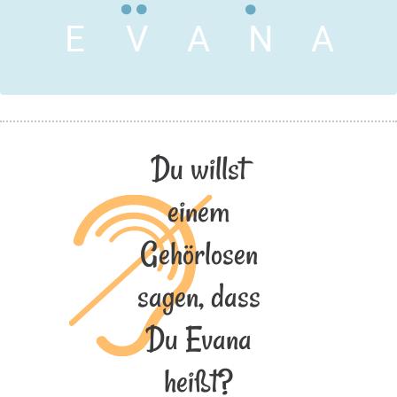
E
V
A
N
A
Du willst
einem
Gehörlosen
sagen, dass
Du Evana
heißt?