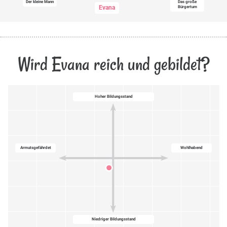
Der kleine Mann
Das große
Evana
Bürgertum
Wird Evana reich und gebildet?
Hoher Bildungsstand
Armutsgefährdet
Wohlhabend
Niedriger Bildungsstand