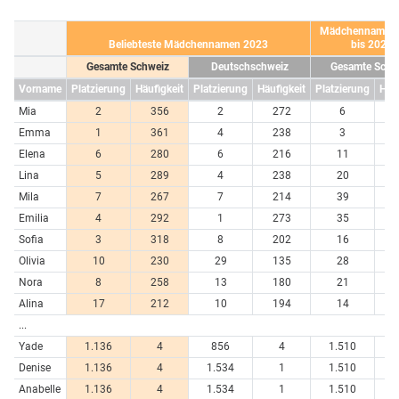
Mädchennamen 
Beliebteste Mädchennamen 2023
bis 2023
Gesamte Schweiz
Deutschschweiz
Gesamte Schw
Vorname
Platzierung
Häufigkeit
Platzierung
Häufigkeit
Platzierung
Häuf
Mia
2
356
2
272
6
7
Emma
1
361
4
238
3
7
Elena
6
280
6
216
11
6
Lina
5
289
4
238
20
4
Mila
7
267
7
214
39
3
Emilia
4
292
1
273
35
3
Sofia
3
318
8
202
16
5
Olivia
10
230
29
135
28
4
Nora
8
258
13
180
21
4
Alina
17
212
10
194
14
5
...
Yade
1.136
4
856
4
1.510
Denise
1.136
4
1.534
1
1.510
Anabelle
1.136
4
1.534
1
1.510