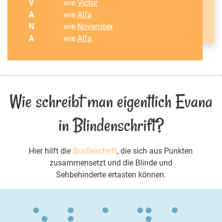
V
wie
Victor
A
wie
Alfa
N
wie
November
A
wie
Alfa
Wie schreibt man eigentlich Evana
in Blindenschrift?
Hier hilft die
Brailleschrift
, die sich aus Punkten
zusammensetzt und die Blinde und
Sehbehinderte ertasten können.