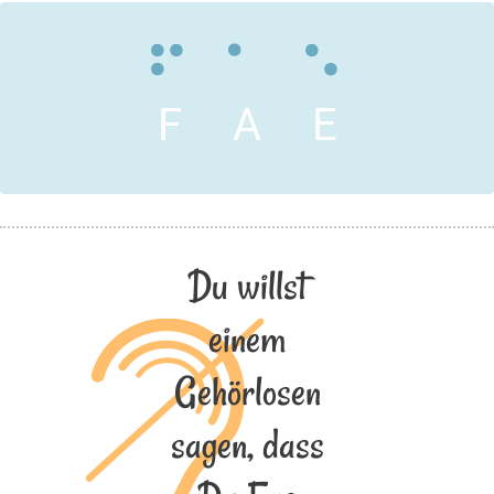
F
A
E
Du willst
einem
Gehörlosen
sagen, dass