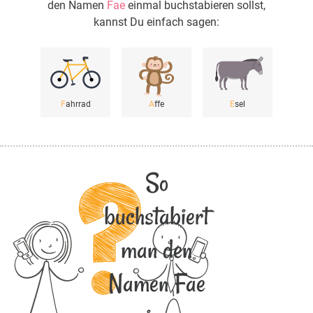
den Namen
Fae
einmal buchstabieren sollst,
kannst Du einfach sagen:
F
ahrrad
A
ffe
E
sel
So
buchstabiert
man den
Namen Fae