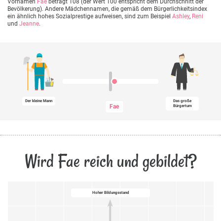
Vornamen
Fae
beträgt 108 (der Wert 100 entspricht dem Durchschnitt der
Bevölkerung). Andere Mädchennamen, die gemäß dem Bürgerlichkeitsindex
ein ähnlich hohes Sozialprestige aufweisen, sind zum Beispiel
Ashley
,
Reni
und
Jeanne
.
Der kleine Mann
Das große
Fae
Bürgertum
Wird Fae reich und gebildet?
Hoher Bildungsstand