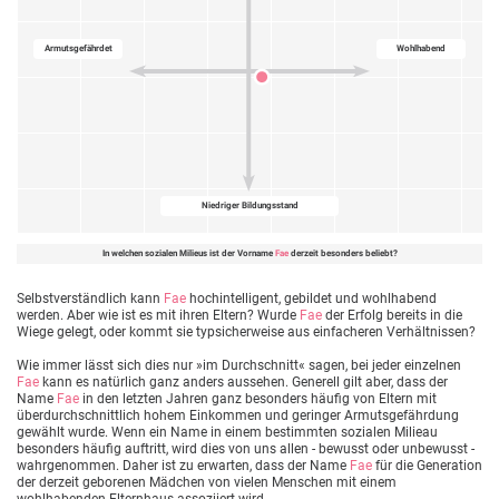
Armutsgefährdet
Wohlhabend
Niedriger Bildungsstand
In welchen sozialen Milieus ist der Vorname
Fae
derzeit besonders beliebt?
Selbstverständlich kann
Fae
hochintelligent, gebildet und wohlhabend
werden. Aber wie ist es mit ihren Eltern? Wurde
Fae
der Erfolg bereits in die
Wiege gelegt, oder kommt sie typsicherweise aus einfacheren Verhältnissen?
Wie immer lässt sich dies nur »im Durchschnitt« sagen, bei jeder einzelnen
Fae
kann es natürlich ganz anders aussehen. Generell gilt aber, dass der
Name
Fae
in den letzten Jahren ganz besonders häufig von Eltern mit
überdurchschnittlich hohem Einkommen und geringer Armutsgefährdung
gewählt wurde. Wenn ein Name in einem bestimmten sozialen Milieau
besonders häufig auftritt, wird dies von uns allen - bewusst oder unbewusst -
wahrgenommen. Daher ist zu erwarten, dass der Name
Fae
für die Generation
der derzeit geborenen Mädchen von vielen Menschen mit einem