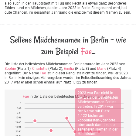
also auch in der Hauptstadt mit Fug und Recht als etwas ganz Besonderes
fühlen - und ein Mädchen, das im Jahr 2023 in Berlin Fae genannt wird, hat
gute Chancen, im gesamten Jahrgang die einzige mit diesem Namen zu sein.
Seltene Mädchennamen in Berlin - wie
zum Beispiel
Fae
...
Die Liste der beliebtesten Mädchennamen Berlins wurde im Jahr 2023 von
Sophie
(Platz 1),
Charlotte
(Platz 2),
Emilia
(Platz 3) und
Marie
(Platz 4)
angeführt. Der Name
Fae
ist in dieser Rangliste nicht zu finden, weil er 2023
in Berlin kein einziges Mal vergeben wurde - im Beliebtheitsranking des Jahres
2017 war er aber schon einmal auf Platz 1.122 zu finden.
2023 war
Fae
nicht in
Fae
in der Liste der beliebtesten Mädchennamen Berlins
der Liste der beliebtesten
Mädchennamen Berlins
1
vertreten. In 2017 war
366
der Name mit Platz
731
1.122 bisher am
1096
»populärsten«, gehörte
1461
aber auch damit zu den
1826
selteneren Namen in der
2191
Hauptstadt.