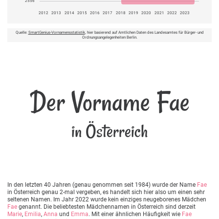
2556
2012
2013
2014
2015
2016
2017
2018
2019
2020
2021
2022
2023
Quelle:
SmartGenius-Vornamensstatistik
, hier basierend auf Amtlichen Daten des Landesamtes für Bürger- und
Ordnungsangelegenheiten Berlin.
Der Vorname Fae
in Österreich
In den letzten 40 Jahren (genau genommen seit 1984) wurde der Name
Fae
in Österreich genau 2-mal vergeben, es handelt sich hier also um einen sehr
seltenen Namen. Im Jahr 2022 wurde kein einziges neugeborenes Mädchen
Fae
genannt. Die beliebtesten Mädchennamen in Österreich sind derzeit
Marie
,
Emilia
,
Anna
und
Emma
. Mit einer ähnlichen Häufigkeit wie
Fae