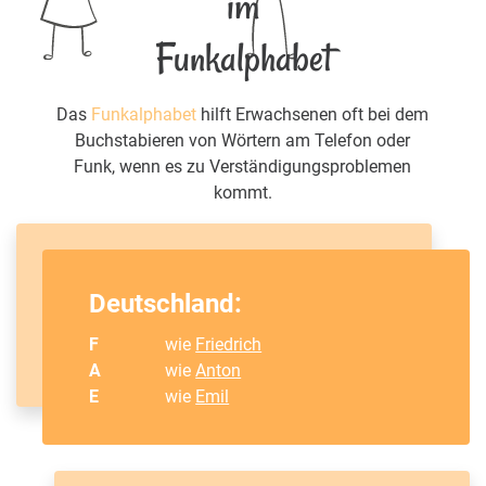
im
Funkalphabet
Das
Funkalphabet
hilft Erwachsenen oft bei dem
Buchstabieren von Wörtern am Telefon oder
Funk, wenn es zu Verständigungsproblemen
kommt.
Deutschland:
F
wie
Friedrich
A
wie
Anton
E
wie
Emil