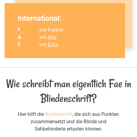
International:
F
wie Foxtrot
A
wie
Alfa
E
wie
Echo
Wie schreibt man eigentlich Fae in
Blindenschrift?
Hier hilft die
Brailleschrift
, die sich aus Punkten
zusammensetzt und die Blinde und
Sehbehinderte ertasten können.