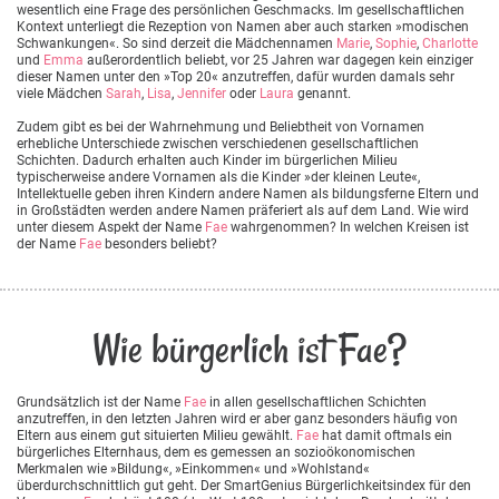
wesentlich eine Frage des persönlichen Geschmacks. Im gesellschaftlichen
Kontext unterliegt die Rezeption von Namen aber auch starken »modischen
Schwankungen«. So sind derzeit die Mädchennamen
Marie
,
Sophie
,
Charlotte
und
Emma
außerordentlich beliebt, vor 25 Jahren war dagegen kein einziger
dieser Namen unter den »Top 20« anzutreffen, dafür wurden damals sehr
viele Mädchen
Sarah
,
Lisa
,
Jennifer
oder
Laura
genannt.
Zudem gibt es bei der Wahrnehmung und Beliebtheit von Vornamen
erhebliche Unterschiede zwischen verschiedenen gesellschaftlichen
Schichten. Dadurch erhalten auch Kinder im bürgerlichen Milieu
typischerweise andere Vornamen als die Kinder »der kleinen Leute«,
Intellektuelle geben ihren Kindern andere Namen als bildungsferne Eltern und
in Großstädten werden andere Namen präferiert als auf dem Land. Wie wird
unter diesem Aspekt der Name
Fae
wahrgenommen? In welchen Kreisen ist
der Name
Fae
besonders beliebt?
Wie bürgerlich ist Fae?
Grundsätzlich ist der Name
Fae
in allen gesellschaftlichen Schichten
anzutreffen, in den letzten Jahren wird er aber ganz besonders häufig von
Eltern aus einem gut situierten Milieu gewählt.
Fae
hat damit oftmals ein
bürgerliches Elternhaus, dem es gemessen an sozioökonomischen
Merkmalen wie »Bildung«, »Einkommen« und »Wohlstand«
überdurchschnittlich gut geht. Der SmartGenius Bürgerlichkeitsindex für den