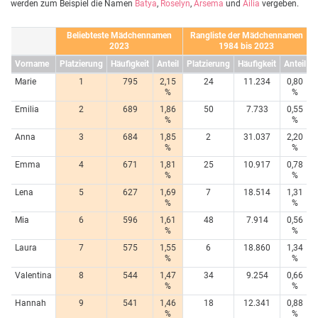
werden zum Beispiel die Namen
Batya
,
Roselyn
,
Arsema
und
Ailia
vergeben.
Beliebteste Mädchennamen
Rangliste der Mädchennamen
2023
1984 bis 2023
Vorname
Platzierung
Häufigkeit
Anteil
Platzierung
Häufigkeit
Anteil
Marie
1
795
2,15
24
11.234
0,80
%
%
Emilia
2
689
1,86
50
7.733
0,55
%
%
Anna
3
684
1,85
2
31.037
2,20
%
%
Emma
4
671
1,81
25
10.917
0,78
%
%
Lena
5
627
1,69
7
18.514
1,31
%
%
Mia
6
596
1,61
48
7.914
0,56
%
%
Laura
7
575
1,55
6
18.860
1,34
%
%
Valentina
8
544
1,47
34
9.254
0,66
%
%
Hannah
9
541
1,46
18
12.341
0,88
%
%