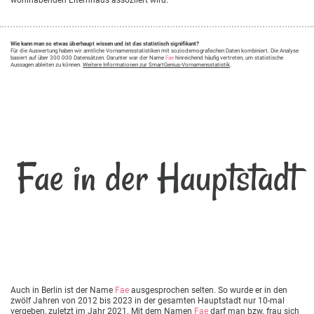
wohlhabenden Elternhaus assoziiert wird.
Wie kann man so etwas überhaupt wissen und ist das statistisch signifikant?
Für die Auswertung haben wir amtliche Vornamensstatistiken mit soziodemografischen Daten kombiniert. Die Analyse
basiert auf über 300.000 Datensätzen. Darunter war der Name
Fae
hinreichend häufig vertreten, um statistische
Aussagen ableiten zu können.
Weitere Informationen zur SmartGenius-Vornamensstatistik
.
Fae in der Hauptstadt
Auch in Berlin ist der Name
Fae
ausgesprochen selten. So wurde er in den
zwölf Jahren von 2012 bis 2023 in der gesamten Hauptstadt nur 10-mal
vergeben, zuletzt im Jahr 2021. Mit dem Namen
Fae
darf man bzw. frau sich