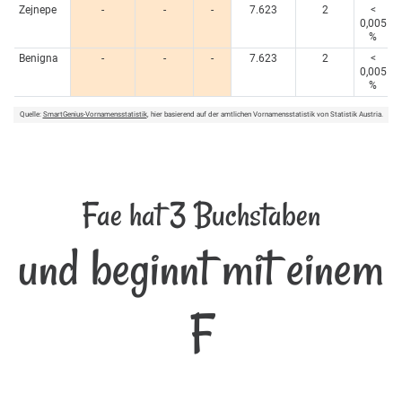
Zejnepe
-
-
-
7.623
2
<
0,005
%
Benigna
-
-
-
7.623
2
<
0,005
%
Quelle:
SmartGenius-Vornamensstatistik
, hier basierend auf der amtlichen Vornamensstatistik von Statistik Austria.
Fae hat 3 Buchstaben
und beginnt mit einem
F