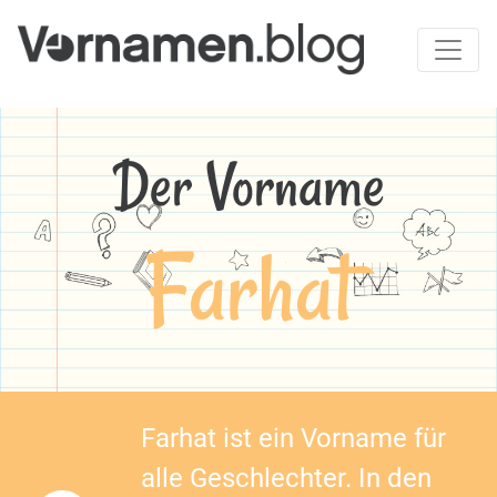
Der Vorname
Farhat
Farhat ist ein Vorname für
alle Geschlechter. In den