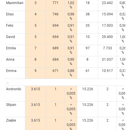
Maximilian
3
771
1,02
18
23.442
0,80
%
%
Elias
4
746
0,98
38
15.094
0,52
%
%
Felix
5
694
0,91
35
17.003
0,58
%
%
David
5
694
0,91
10
29.400
1,00
%
%
Emilia
7
689
0,91
97
7.733
0,26
%
%
Anna
8
684
0,90
8
31.037
1,06
%
%
Emma
9
671
0,88
61
10.917
0,37
%
%
...
Androniki
3.615
1
<
15.226
2
<
0,005
0,005
%
%
Stipan
3.615
1
<
15.226
2
<
0,005
0,005
%
%
Zsejke
3.615
1
<
15.226
2
<
0,005
0,005
%
%