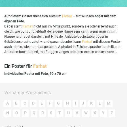
Auf diesem Poster dreht sich alles um
Farhat
– auf Wunsch sogar mit dem
eigenen Foto.
Dabei steht
Farhat
nicht nur im Mittelpunkt, sondern sie oder er lernt auch
gleich, wie bunt und lebhaft der eigene Name sein kann, wenn man ihn im
Flaggenalphabet darstellt, mit Hilfe der Anlaute buchstabiert oder in
Gebärdensprache zeigt – und ganz nebenbei kann
Farhat
mit diesem Poster
auch lernen, wie man das gesamte Alphabet in Zeichensprache darstellt, mit
Anlauten buchstabiert, mit Flaggen zeigen oder den Armen winken kann...
Ein Poster für
Farhat
Individuelles Poster mit Foto, 50 x 70 cm
Vornamen-Verzeichnis
A
B
C
D
E
F
G
H
I
J
K
L
M
N
O
P
Q
R
S
T
U
V
W
X
Y
Z