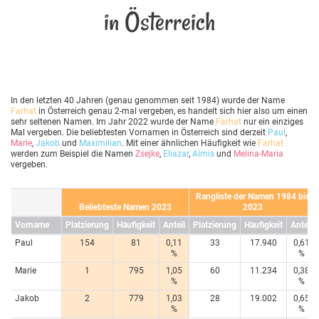
in Österreich
In den letzten 40 Jahren (genau genommen seit 1984) wurde der Name
Farhat
in Österreich genau 2-mal vergeben, es handelt sich hier also um einen
sehr seltenen Namen. Im Jahr 2022 wurde der Name
Farhat
nur ein einziges
Mal vergeben. Die beliebtesten Vornamen in Österreich sind derzeit
Paul
,
Marie
,
Jakob
und
Maximilian
. Mit einer ähnlichen Häufigkeit wie
Farhat
werden zum Beispiel die Namen
Zsejke
,
Eliazar
,
Almis
und
Melina-Maria
vergeben.
Rangliste der Namen 1984 bis
Beliebteste Namen 2023
2023
Vorname
Platzierung
Häufigkeit
Anteil
Platzierung
Häufigkeit
Anteil
Paul
154
81
0,11
33
17.940
0,61
%
%
Marie
1
795
1,05
60
11.234
0,38
%
%
Jakob
2
779
1,03
28
19.002
0,65
%
%