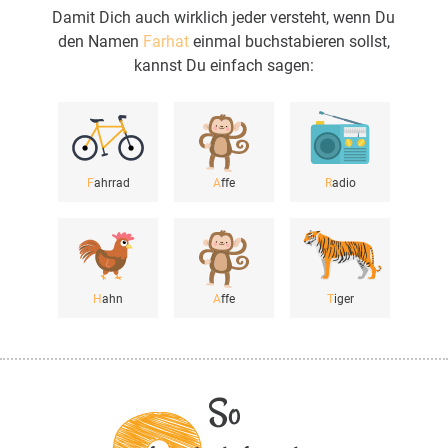
Damit Dich auch wirklich jeder versteht, wenn Du
den Namen
Farhat
einmal buchstabieren sollst,
kannst Du einfach sagen:
F
ahrrad
A
ffe
R
adio
H
ahn
A
ffe
T
iger
So