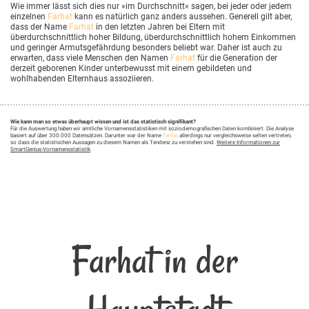
Wie immer lässt sich dies nur »im Durchschnitt« sagen, bei jeder oder jedem
einzelnen
Farhat
kann es natürlich ganz anders aussehen. Generell gilt aber,
dass der Name
Farhat
in den letzten Jahren bei Eltern mit
überdurchschnittlich hoher Bildung, überdurchschnittlich hohem Einkommen
und geringer Armutsgefährdung besonders beliebt war. Daher ist auch zu
erwarten, dass viele Menschen den Namen
Farhat
für die Generation der
derzeit geborenen Kinder unterbewusst mit einem gebildeten und
wohlhabenden Elternhaus assoziieren.
Wie kann man so etwas überhaupt wissen und ist das statistisch signifikant?
Für die Auswertung haben wir amtliche Vornamensstatistiken mit soziodemografischen Daten kombiniert. Die Analyse
basiert auf über 300.000 Datensätzen. Darunter war der Name
Farhat
allerdings nur vergleichsweise selten vertreten,
so dass die statistischen Aussagen zu diesem Namen als Tendenz zu verstehen sind.
Weitere Informationen zur
SmartGenius-Vornamensstatistik
.
Farhat in der