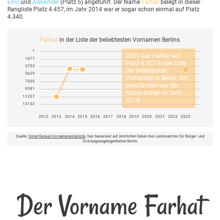
Emil
und
Alexander
(Platz 5) angeführt. Der Name
Farhat
belegt in dieser
Rangliste Platz 4.457, im Jahr 2014 war er sogar schon einmal auf Platz
4.340.
Farhat
in der Liste der beliebtesten Vornamen Berlins
1
2023 war
Farhat
auf
1877
Platz 4.457 in der Liste
3753
der beliebtesten
5629
Vornamen in Berlin. Am
7505
populärsten war der
9381
Name bisher im Jahr
11257
2014.
13133
2012
2013
2014
2015
2016
2017
2018
2019
2020
2021
2022
2023
Quelle:
SmartGenius-Vornamensstatistik
, hier basierend auf Amtlichen Daten des Landesamtes für Bürger- und
Ordnungsangelegenheiten Berlin.
Der Vorname Farhat