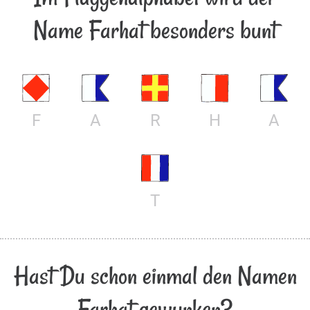
Name Farhat besonders bunt
F
A
R
H
A
T
Hast Du schon einmal den Namen
Farhat gewunken?