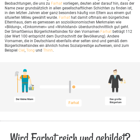
Beobachtungen, die uns zu
Farhat
vorliegen, deuten aber darauf hin, dass der
Name zwar grundsätzlich in allen gesellschaftlichen Schichten zu finden ist,
in den letzten Jahren aber ganz besonders häufig von Eltern aus einem gut
situierten Milieu gewählt wurde.
Farhat
hat damit oftmals ein bürgerliches
Elternhaus, dem es gemessen an sozioökonomischen Merkmalen wie
»Bildung«, »Einkommen« und »Wohlstand« überdurchschnittlich gut geht.
Der SmartGenius Bürgerlichkeitsindex für den Vornamen
Farhat
beträgt 112
(der Wert 100 entspricht dem Durchschnitt der Bevölkerung). Andere
Vornamen, die in Deutschland ebenfalls eher selten sind und gemäß dem
Bürgerlichkeitsindex ein ähnlich hohes Sozialprestige aufweisen, sind zum
Beispiel
Ciel
,
Tong
und
Thinh
.
Der kleine Mann
Das große
Farhat
Bürgertum
Wird Farhat reich und gebildet?