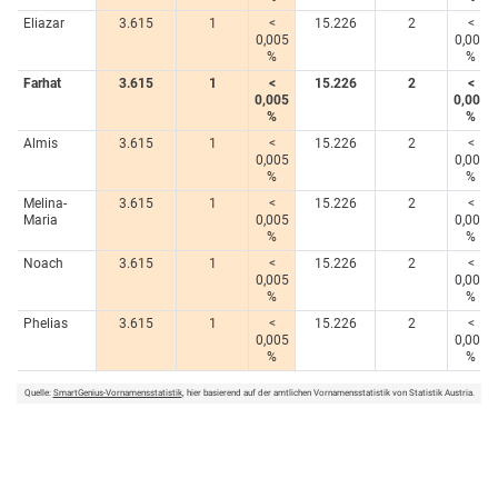
Eliazar
3.615
1
<
15.226
2
<
0,005
0,005
%
%
Farhat
3.615
1
<
15.226
2
<
0,005
0,005
%
%
Almis
3.615
1
<
15.226
2
<
0,005
0,005
%
%
Melina-
3.615
1
<
15.226
2
<
Maria
0,005
0,005
%
%
Noach
3.615
1
<
15.226
2
<
0,005
0,005
%
%
Phelias
3.615
1
<
15.226
2
<
0,005
0,005
%
%
Quelle:
SmartGenius-Vornamensstatistik
, hier basierend auf der amtlichen Vornamensstatistik von Statistik Austria.