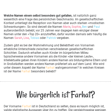
Welche Namen einem selbst besonders gut gefallen,
ist natürlich ganz
wesentlich eine Frage des persönlichen Geschmacks. Im gesellschaftlichen
Kontext unterliegt die Rezeption von Namen aber auch starken »modischen
Schwankungen«. So sind derzeit die Namen
Marie
,
Sophie
,
Ben
und
Paul
außerordentlich beliebt, vor 25 Jahren war dagegen kein einziger dieser
Namen unter den »Top 20« anzutreffen, dafür wurden damals sehr häufig die
Namen
Sarah
,
Lisa
,
Tobias
oder
Patrick
vergeben.
Zudem gibt es bei der Wahrnehmung und Beliebtheit von Vornamen
erhebliche Unterschiede zwischen verschiedenen gesellschaftlichen
Schichten. Dadurch erhalten auch Kinder im bürgerlichen Milieu
typischerweise andere Vornamen als die Kinder »der kleinen Leute«,
Intellektuelle geben ihren Kindern andere Namen als bildungsferne Eltern und
in Großstädten werden andere Namen präferiert als auf dem Land. Wie wird
unter diesem Aspekt der Name
Farhat
wahrgenommen? In welchen Kreisen
ist der Name
Farhat
besonders beliebt?
Wie bürgerlich ist Farhat?
Der Vorname
Farhat
ist in Deutschland so selten, dass es kaum möglich ist,
valide statistische Aussagen über ihn zu treffen. Die vergleichsweise wenigen