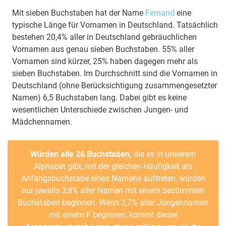
Mit sieben Buchstaben hat der Name
Fernand
eine
typische Länge für Vornamen in Deutschland. Tatsächlich
bestehen 20,4% aller in Deutschland gebräuchlichen
Vornamen aus genau sieben Buchstaben. 55% aller
Vornamen sind kürzer, 25% haben dagegen mehr als
sieben Buchstaben. Im Durchschnitt sind die Vornamen in
Deutschland (ohne Berücksichtigung zusammengesetzter
Namen) 6,5 Buchstaben lang. Dabei gibt es keine
wesentlichen Unterschiede zwischen Jungen- und
Mädchennamen.
Würden alle 26 Buchstaben,
die es in unserem
Alphabet gibt, mit der gleichen Häufigkeit als
Anfangsbuchstabe eines Namens auftreten, würden
nur jeweils 3,8% aller Namen mit einem bestimmten
Buchstaben beginnen. Wenn 2,7% aller Jungennamen
mit einem F beginnen, kommt dieser