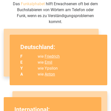
Das
Funkalphabet
hilft Erwachsenen oft bei dem
Buchstabieren von Wörtern am Telefon oder
Funk, wenn es zu Verständigungsproblemen
kommt.
Deutschland:
F
wie
Friedrich
E
wie
Emil
Y
wie Ypsilon
A
wie
Anton
International: