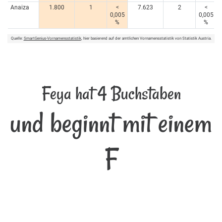
Anaiza
1.800
1
<
7.623
2
<
0,005
0,005
%
%
Quelle:
SmartGenius-Vornamensstatistik
, hier basierend auf der amtlichen Vornamensstatistik von Statistik Austria.
Feya hat 4 Buchstaben
und beginnt mit einem
F