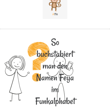
A
ffe
So
buchstabiert
man den
Namen Feya
im
Funkalphabet