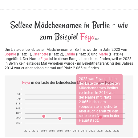
Seltene Mädchennamen in Berlin - wie
zum Beispiel
Feya
...
Die Liste der beliebtesten Mädchennamen Berlins wurde im Jahr 2023 von
Sophie
(Platz 1),
Charlotte
(Platz 2),
Emilia
(Platz 3) und
Marie
(Platz 4)
angeführt. Der Name
Feya
ist in dieser Rangliste nicht zu finden, weil er 2023
in Berlin kein einziges Mal vergeben wurde - im Beliebtheitsranking des Jahres
2014 war er aber schon einmal auf Platz 2.065 zu finden.
2023 war
Feya
nicht in
Feya
in der Liste der beliebtesten Mädchennamen Berlins
der Liste der beliebtesten
Mädchennamen Berlins
1
vertreten. In 2014 war
371
der Name mit Platz
741
2.065 bisher am
1111
»populärsten«, gehörte
1481
aber auch damit zu den
1851
selteneren Namen in der
2221
Hauptstadt.
2591
2012
2013
2014
2015
2016
2017
2018
2019
2020
2021
2022
2023