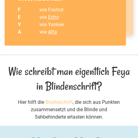
F
wie Foxtrot
E
wie
Echo
Y
wie Yankee
A
wie
Alfa
Wie schreibt man eigentlich Feya
in Blindenschrift?
Hier hilft die
Brailleschrift
, die sich aus Punkten
zusammensetzt und die Blinde und
Sehbehinderte ertasten können.