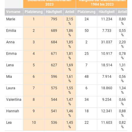
2023
1984 bis 2023
Vorname
Platzierung
Häufigkeit
Anteil
Platzierung
Häufigkeit
Anteil
Marie
1
795
2,15
24
11.234
0,80
%
%
Emilia
2
689
1,86
50
7.733
0,55
%
%
Anna
3
684
1,85
2
31.037
2,20
%
%
Emma
4
671
1,81
25
10.917
0,78
%
%
Lena
5
627
1,69
7
18.514
1,31
%
%
Mia
6
596
1,61
48
7.914
0,56
%
%
Laura
7
575
1,55
6
18.860
1,34
%
%
Valentina
8
544
1,47
34
9.254
0,66
%
%
Hannah
9
541
1,46
18
12.341
0,88
%
%
Lea
10
536
1,45
22
11.603
0,82
%
%