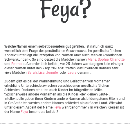
Feya?
Welche Namen einem selbst besonders gut gefallen,
ist natürlich ganz
wesentlich eine Frage des persönlichen Geschmacks. Im gesellschaftlichen
Kontext unterliegt die Rezeption von Namen aber auch starken »modischen
Schwankungen«. So sind derzeit die Mädchennamen
Marie
,
Sophie
,
Charlotte
und
Emma
außerordentlich beliebt, vor 25 Jahren war dagegen kein einziger
dieser Namen unter den »Top 20« anzutreffen, dafür wurden damals sehr
viele Mädchen
Sarah
,
Lisa
,
Jennifer
oder
Laura
genannt.
Zudem gibt es bei der Wahrnehmung und Beliebtheit von Vornamen
erhebliche Unterschiede zwischen verschiedenen gesellschaftlichen
Schichten. Dadurch erhalten auch Kinder im bürgerlichen Milieu
typischerweise andere Vornamen als die Kinder »der kleinen Leute«,
Intellektuelle geben ihren Kindern andere Namen als bildungsferne Eltern und
in Großstädten werden andere Namen präferiert als auf dem Land. Wie wird
unter diesem Aspekt der Name
Feya
wahrgenommen? In welchen Kreisen ist
der Name
Feya
besonders beliebt?