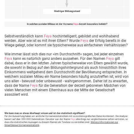
Niedriger Bildungsstand
In welchen sozialen Milieus ist der Vorname
Feya
derzeit besonders beliebt?
Selbstverständlich kann
Feya
hochintelligent, gebildet und wohlhabend
werden. Aber wie ist es mit ihren Eltern? Wurde
Feya
der Erfolg bereits in die
Wiege gelegt, oder kommt sie typsicherweise aus einfacheren Verhältnissen?
Wie immer lässt sich dies nur »im Durchschnitt« sagen, bei jeder einzelnen
Feya
kann es natürlich ganz anders aussehen. Für den Namen
Feya
gilt
dabei, dass er in den letzten Jahren typischerweise von Eltern gewählt wurde,
die sowohl in Bezug auf den Bildungshintergrund als auch hinsichtlich ihres
Einkommens weitgehend dem Durchschnitt der Bevölkerung entsprechen. In
welchem sozialen Milieu ein Name besonders häufig anzutreffen ist, wird von
uns allen - bewusst oder unbewusst - wahrgenommen. Daher ist zu erwarten,
dass der Name
Feya
für die Generation der derzeit geborenen Mädchen von
vielen Menschen mit einem Elternhaus aus der Mitte der Gesellschaft
assoziiert wird.
Wie kann man so etwas überhaupt wissen und ist das statistisch signifikant?
Für die Auswertung haben wir amtliche Vornamensstatistiken mit soziodemografischen Daten kombiniert. Die Analyse
basiert auf über 300.000 Datensätzen. Darunter war der Name
Feya
allerdings nur vergleichsweise selten vertreten, so
dass die statistischen Aussagen zu diesem Namen als Tendenz zu verstehen sind.
Weitere Informationen zur
SmartGenius-Vornamensstatistik
.