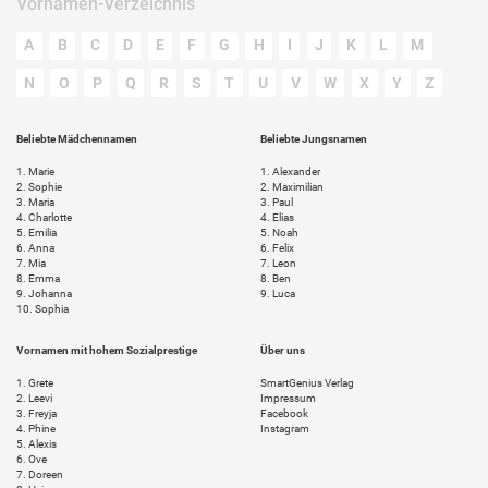
Vornamen-Verzeichnis
A
B
C
D
E
F
G
H
I
J
K
L
M
N
O
P
Q
R
S
T
U
V
W
X
Y
Z
Beliebte Mädchennamen
Beliebte Jungsnamen
1.
Marie
1.
Alexander
2.
Sophie
2.
Maximilian
3.
Maria
3.
Paul
4.
Charlotte
4.
Elias
5.
Emilia
5.
Noah
6.
Anna
6.
Felix
7.
Mia
7.
Leon
8.
Emma
8.
Ben
9.
Johanna
9.
Luca
10.
Sophia
Vornamen mit hohem Sozialprestige
Über uns
1.
Grete
SmartGenius Verlag
2.
Leevi
Impressum
3.
Freyja
Facebook
4.
Phine
Instagram
5.
Alexis
6.
Ove
7.
Doreen