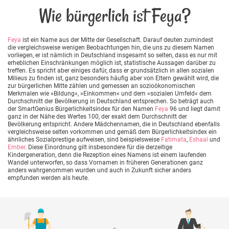
Wie bürgerlich ist Feya?
Feya
ist ein Name aus der Mitte der Gesellschaft. Darauf deuten zumindest
die vergleichsweise wenigen Beobachtungen hin, die uns zu diesem Namen
vorliegen, er ist nämlich in Deutschland insgesamt so selten, dass es nur mit
erheblichen Einschränkungen möglich ist, statistische Aussagen darüber zu
treffen. Es spricht aber einiges dafür, dass er grundsätzlich in allen sozialen
Milieus zu finden ist, ganz besonders häufig aber von Eltern gewählt wird, die
zur bürgerlichen Mitte zählen und gemessen an sozioökonomischen
Merkmalen wie »Bildung«, »Einkommen« und dem »sozialen Umfeld« dem
Durchschnitt der Bevölkerung in Deutschland entsprechen. So beträgt auch
der SmartGenius Bürgerlichkeitsindex für den Namen
Feya
96 und liegt damit
ganz in der Nähe des Wertes 100, der exakt dem Durchschnitt der
Bevölkerung entspricht. Andere Mädchennamen, die in Deutschland ebenfalls
vergleichsweise selten vorkommen und gemäß dem Bürgerlichkeitsindex ein
ähnliches Sozialprestige aufweisen, sind beispielsweise
Fatimata
,
Eshaal
und
Ember
. Diese Einordnung gilt insbesondere für die derzeitige
Kindergeneration, denn die Rezeption eines Namens ist einem laufenden
Wandel unterworfen, so dass Vornamen in früheren Generationen ganz
anders wahrgenommen wurden und auch in Zukunft sicher anders
empfunden werden als heute.