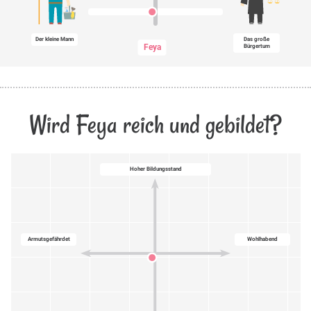
Der kleine Mann
Das große
Feya
Bürgertum
Wird Feya reich und gebildet?
Hoher Bildungsstand
Armutsgefährdet
Wohlhabend