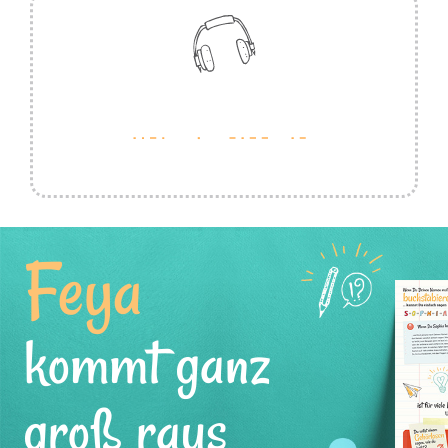
Feya
kommt ganz
groß raus