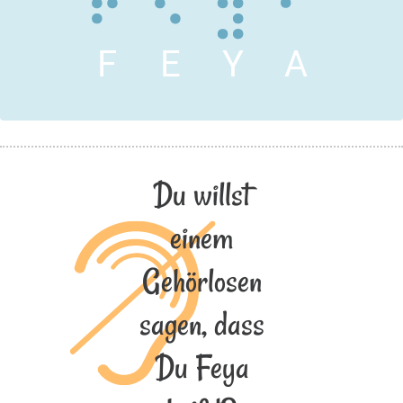
F
E
Y
A
Du willst
einem
Gehörlosen
sagen, dass
Du Feya