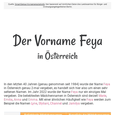
Quelle:
SmartGenius-Vornamensstatistik
, hier basierend auf Amtlichen Daten des Landesamtes für Bürger- und
Ordnungsangelegenheiten Berlin.
Der Vorname Feya
in Österreich
In den letzten 40 Jahren (genau genommen seit 1984) wurde der Name
Feya
in Österreich genau 2-mal vergeben, es handelt sich hier also um einen sehr
seltenen Namen. Im Jahr 2022 wurde der Name
Feya
nur ein einziges Mal
vergeben. Die beliebtesten Mädchennamen in Österreich sind derzeit
Marie
,
Emilia
,
Anna
und
Emma
. Mit einer ähnlichen Häufigkeit wie
Feya
werden zum
Beispiel die Namen
Lyne
,
Styliani
,
Channel
und
Jamilya
vergeben.
Beliebteste Mädchennamen
Rangliste der Mädchennamen