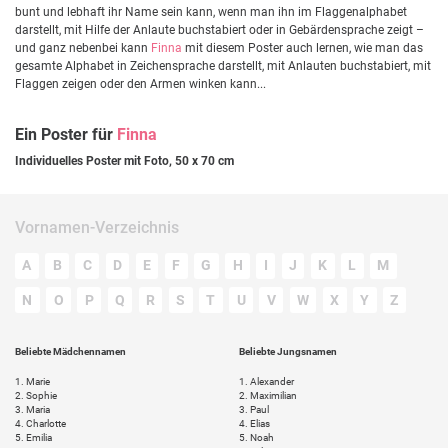
bunt und lebhaft ihr Name sein kann, wenn man ihn im Flaggenalphabet
darstellt, mit Hilfe der Anlaute buchstabiert oder in Gebärdensprache zeigt –
und ganz nebenbei kann
Finna
mit diesem Poster auch lernen, wie man das
gesamte Alphabet in Zeichensprache darstellt, mit Anlauten buchstabiert, mit
Flaggen zeigen oder den Armen winken kann...
Ein Poster für
Finna
Individuelles Poster mit Foto, 50 x 70 cm
Vornamen-Verzeichnis
A
B
C
D
E
F
G
H
I
J
K
L
M
N
O
P
Q
R
S
T
U
V
W
X
Y
Z
Beliebte Mädchennamen
Beliebte Jungsnamen
1.
Marie
1.
Alexander
2.
Sophie
2.
Maximilian
3.
Maria
3.
Paul
4.
Charlotte
4.
Elias
5.
Emilia
5.
Noah