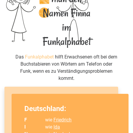
Namen Finna
im
Funkalphabet
Das
Funkalphabet
hilft Erwachsenen oft bei dem
Buchstabieren von Wörtern am Telefon oder
Funk, wenn es zu Verständigungsproblemen
kommt.
Deutschland:
F
wie
Friedrich
I
wie
Ida