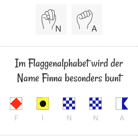
Im Flaggenalphabet wird der
Name Finna besonders bunt
F
I
N
N
A