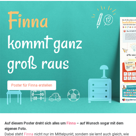
Finna
kommt ganz
groß raus
Poster für Finna erstellen
Auf diesem Poster dreht sich alles um
Finna
– auf Wunsch sogar mit dem
eigenen Foto.
Dabei steht
Finna
nicht nur im Mittelpunkt, sondern sie lernt auch gleich, wie