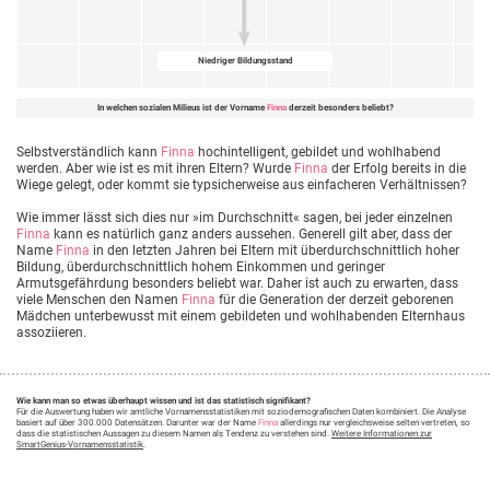
Niedriger Bildungsstand
In welchen sozialen Milieus ist der Vorname
Finna
derzeit besonders beliebt?
Selbstverständlich kann
Finna
hochintelligent, gebildet und wohlhabend
werden. Aber wie ist es mit ihren Eltern? Wurde
Finna
der Erfolg bereits in die
Wiege gelegt, oder kommt sie typsicherweise aus einfacheren Verhältnissen?
Wie immer lässt sich dies nur »im Durchschnitt« sagen, bei jeder einzelnen
Finna
kann es natürlich ganz anders aussehen. Generell gilt aber, dass der
Name
Finna
in den letzten Jahren bei Eltern mit überdurchschnittlich hoher
Bildung, überdurchschnittlich hohem Einkommen und geringer
Armutsgefährdung besonders beliebt war. Daher ist auch zu erwarten, dass
viele Menschen den Namen
Finna
für die Generation der derzeit geborenen
Mädchen unterbewusst mit einem gebildeten und wohlhabenden Elternhaus
assoziieren.
Wie kann man so etwas überhaupt wissen und ist das statistisch signifikant?
Für die Auswertung haben wir amtliche Vornamensstatistiken mit soziodemografischen Daten kombiniert. Die Analyse
basiert auf über 300.000 Datensätzen. Darunter war der Name
Finna
allerdings nur vergleichsweise selten vertreten, so
dass die statistischen Aussagen zu diesem Namen als Tendenz zu verstehen sind.
Weitere Informationen zur
SmartGenius-Vornamensstatistik
.