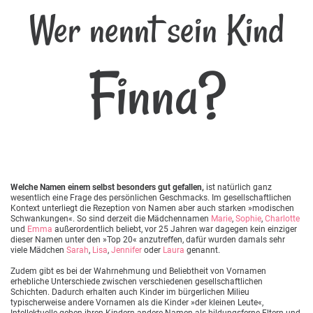
Wer nennt sein Kind
Finna?
Welche Namen einem selbst besonders gut gefallen,
ist natürlich ganz
wesentlich eine Frage des persönlichen Geschmacks. Im gesellschaftlichen
Kontext unterliegt die Rezeption von Namen aber auch starken »modischen
Schwankungen«. So sind derzeit die Mädchennamen
Marie
,
Sophie
,
Charlotte
und
Emma
außerordentlich beliebt, vor 25 Jahren war dagegen kein einziger
dieser Namen unter den »Top 20« anzutreffen, dafür wurden damals sehr
viele Mädchen
Sarah
,
Lisa
,
Jennifer
oder
Laura
genannt.
Zudem gibt es bei der Wahrnehmung und Beliebtheit von Vornamen
erhebliche Unterschiede zwischen verschiedenen gesellschaftlichen
Schichten. Dadurch erhalten auch Kinder im bürgerlichen Milieu
typischerweise andere Vornamen als die Kinder »der kleinen Leute«,
Intellektuelle geben ihren Kindern andere Namen als bildungsferne Eltern und