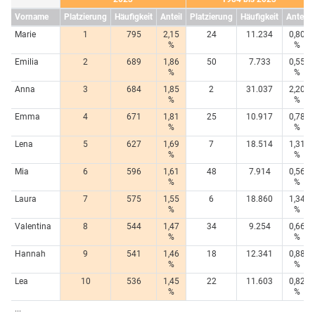
Vorname
Platzierung
Häufigkeit
Anteil
Platzierung
Häufigkeit
Anteil
Marie
1
795
2,15
24
11.234
0,80
%
%
Emilia
2
689
1,86
50
7.733
0,55
%
%
Anna
3
684
1,85
2
31.037
2,20
%
%
Emma
4
671
1,81
25
10.917
0,78
%
%
Lena
5
627
1,69
7
18.514
1,31
%
%
Mia
6
596
1,61
48
7.914
0,56
%
%
Laura
7
575
1,55
6
18.860
1,34
%
%
Valentina
8
544
1,47
34
9.254
0,66
%
%
Hannah
9
541
1,46
18
12.341
0,88
%
%
Lea
10
536
1,45
22
11.603
0,82
%
%
...