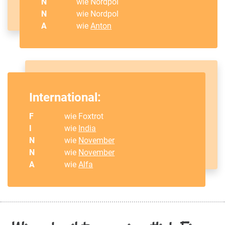
N
wie Nordpol
N
wie Nordpol
A
wie
Anton
International:
F
wie Foxtrot
I
wie
India
N
wie
November
N
wie
November
A
wie
Alfa