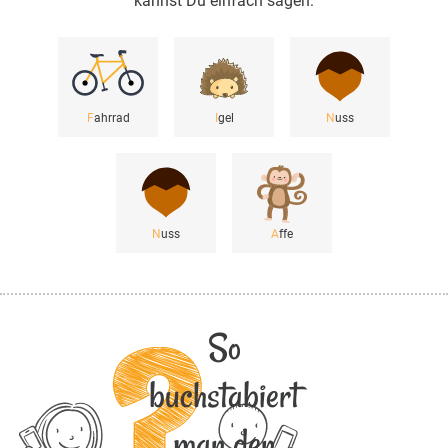
kannst Du einfach sagen:
F
ahrrad
I
gel
N
uss
N
uss
A
ffe
So
buchstabiert
man den