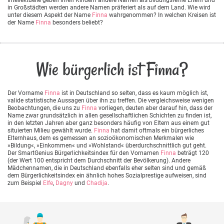
in Großstädten werden andere Namen präferiert als auf dem Land. Wie wird
unter diesem Aspekt der Name
Finna
wahrgenommen? In welchen Kreisen ist
der Name
Finna
besonders beliebt?
Wie bürgerlich ist Finna?
Der Vorname
Finna
ist in Deutschland so selten, dass es kaum möglich ist,
valide statistische Aussagen über ihn zu treffen. Die vergleichsweise wenigen
Beobachtungen, die uns zu
Finna
vorliegen, deuten aber darauf hin, dass der
Name zwar grundsätzlich in allen gesellschaftlichen Schichten zu finden ist,
in den letzten Jahren aber ganz besonders häufig von Eltern aus einem gut
situierten Milieu gewählt wurde.
Finna
hat damit oftmals ein bürgerliches
Elternhaus, dem es gemessen an sozioökonomischen Merkmalen wie
»Bildung«, »Einkommen« und »Wohlstand« überdurchschnittlich gut geht.
Der SmartGenius Bürgerlichkeitsindex für den Vornamen
Finna
beträgt 120
(der Wert 100 entspricht dem Durchschnitt der Bevölkerung). Andere
Mädchennamen, die in Deutschland ebenfalls eher selten sind und gemäß
dem Bürgerlichkeitsindex ein ähnlich hohes Sozialprestige aufweisen, sind
zum Beispiel
Elfe
,
Dagny
und
Chadija
.