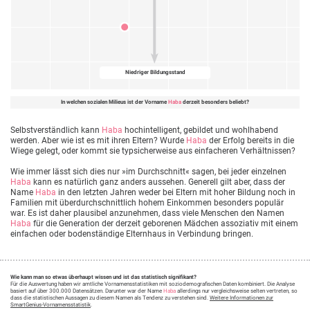
Niedriger Bildungsstand
In welchen sozialen Milieus ist der Vorname
Haba
derzeit besonders beliebt?
Selbstverständlich kann
Haba
hochintelligent, gebildet und wohlhabend
werden. Aber wie ist es mit ihren Eltern? Wurde
Haba
der Erfolg bereits in die
Wiege gelegt, oder kommt sie typsicherweise aus einfacheren Verhältnissen?
Wie immer lässt sich dies nur »im Durchschnitt« sagen, bei jeder einzelnen
Haba
kann es natürlich ganz anders aussehen. Generell gilt aber, dass der
Name
Haba
in den letzten Jahren weder bei Eltern mit hoher Bildung noch in
Familien mit überdurchschnittlich hohem Einkommen besonders populär
war. Es ist daher plausibel anzunehmen, dass viele Menschen den Namen
Haba
für die Generation der derzeit geborenen Mädchen assoziativ mit einem
einfachen oder bodenständige Elternhaus in Verbindung bringen.
Wie kann man so etwas überhaupt wissen und ist das statistisch signifikant?
Für die Auswertung haben wir amtliche Vornamensstatistiken mit soziodemografischen Daten kombiniert. Die Analyse
basiert auf über 300.000 Datensätzen. Darunter war der Name
Haba
allerdings nur vergleichsweise selten vertreten, so
dass die statistischen Aussagen zu diesem Namen als Tendenz zu verstehen sind.
Weitere Informationen zur
SmartGenius-Vornamensstatistik
.