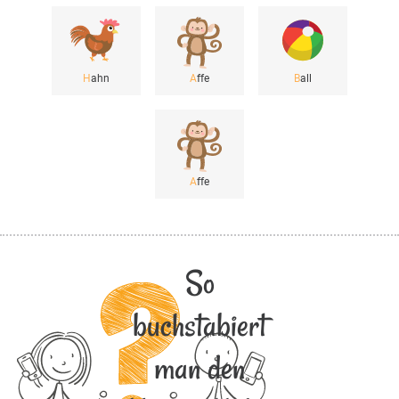
H
ahn
A
ffe
B
all
A
ffe
So
buchstabiert
man den