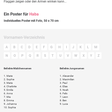
Flaggen zeigen oder den Armen winken kann...
Ein Poster für
Haba
Individuelles Poster mit Foto, 50 x 70 cm
Vornamen-Verzeichnis
A
B
C
D
E
F
G
H
I
J
K
L
M
N
O
P
Q
R
S
T
U
V
W
X
Y
Z
Beliebte Mädchennamen
Beliebte Jungsnamen
1.
Marie
1.
Alexander
2.
Sophie
2.
Maximilian
3.
Maria
3.
Paul
4.
Charlotte
4.
Elias
5.
Emilia
5.
Noah
6.
Anna
6.
Felix
7.
Mia
7.
Leon
8.
Emma
8.
Ben
9.
Johanna
9.
Luca
10.
Sophia