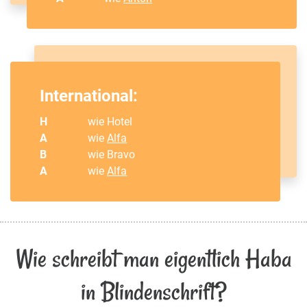
International:
H
wie Hotel
A
wie
Alfa
B
wie Bravo
A
wie
Alfa
Wie schreibt man eigentlich Haba
in Blindenschrift?