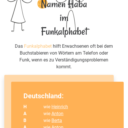
Namen Haba
im
Funkalphabet
Das
Funkalphabet
hilft Erwachsenen oft bei dem
Buchstabieren von Wörtern am Telefon oder
Funk, wenn es zu Verständigungsproblemen
kommt.
Deutschland:
H
wie
Heinrich
A
wie
Anton
B
wie
Berta
A
wie
Anton