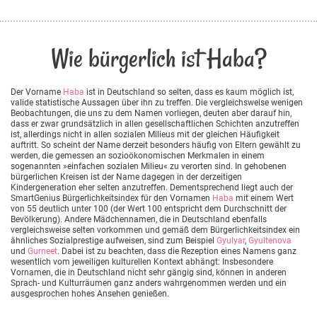
Wie bürgerlich ist Haba?
Der Vorname
Haba
ist in Deutschland so selten, dass es kaum möglich ist,
valide statistische Aussagen über ihn zu treffen. Die vergleichsweise wenigen
Beobachtungen, die uns zu dem Namen vorliegen, deuten aber darauf hin,
dass er zwar grundsätzlich in allen gesellschaftlichen Schichten anzutreffen
ist, allerdings nicht in allen sozialen Milieus mit der gleichen Häufigkeit
auftritt. So scheint der Name derzeit besonders häufig von Eltern gewählt zu
werden, die gemessen an sozioökonomischen Merkmalen in einem
sogenannten »einfachen sozialen Milieu« zu verorten sind. In gehobenen
bürgerlichen Kreisen ist der Name dagegen in der derzeitigen
Kindergeneration eher selten anzutreffen. Dementsprechend liegt auch der
SmartGenius Bürgerlichkeitsindex für den Vornamen
Haba
mit einem Wert
von 55 deutlich unter 100 (der Wert 100 entspricht dem Durchschnitt der
Bevölkerung). Andere Mädchennamen, die in Deutschland ebenfalls
vergleichsweise selten vorkommen und gemäß dem Bürgerlichkeitsindex ein
ähnliches Sozialprestige aufweisen, sind zum Beispiel
Gyulyar
,
Gyultenova
und
Gurneet
. Dabei ist zu beachten, dass die Rezeption eines Namens ganz
wesentlich vom jeweiligen kulturellen Kontext abhängt: Insbesondere
Vornamen, die in Deutschland nicht sehr gängig sind, können in anderen
Sprach- und Kulturräumen ganz anders wahrgenommen werden und ein
ausgesprochen hohes Ansehen genießen.