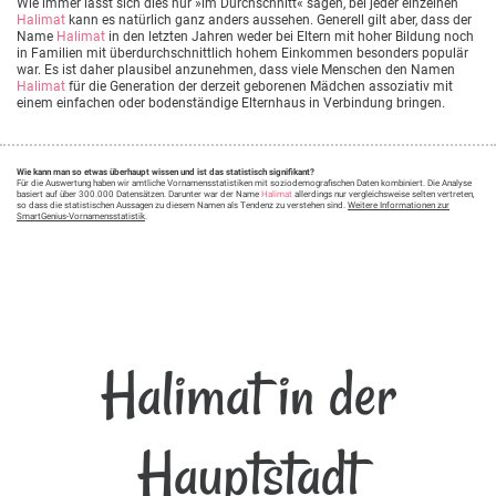
Wie immer lässt sich dies nur »im Durchschnitt« sagen, bei jeder einzelnen
Halimat
kann es natürlich ganz anders aussehen. Generell gilt aber, dass der
Name
Halimat
in den letzten Jahren weder bei Eltern mit hoher Bildung noch
in Familien mit überdurchschnittlich hohem Einkommen besonders populär
war. Es ist daher plausibel anzunehmen, dass viele Menschen den Namen
Halimat
für die Generation der derzeit geborenen Mädchen assoziativ mit
einem einfachen oder bodenständige Elternhaus in Verbindung bringen.
Wie kann man so etwas überhaupt wissen und ist das statistisch signifikant?
Für die Auswertung haben wir amtliche Vornamensstatistiken mit soziodemografischen Daten kombiniert. Die Analyse
basiert auf über 300.000 Datensätzen. Darunter war der Name
Halimat
allerdings nur vergleichsweise selten vertreten,
so dass die statistischen Aussagen zu diesem Namen als Tendenz zu verstehen sind.
Weitere Informationen zur
SmartGenius-Vornamensstatistik
.
Halimat in der
Hauptstadt