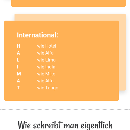
International:
H
wie Hotel
A
wie
Alfa
L
wie
Lima
I
wie
India
M
wie
Mike
A
wie
Alfa
T
wie Tango
Wie schreibt man eigentlich