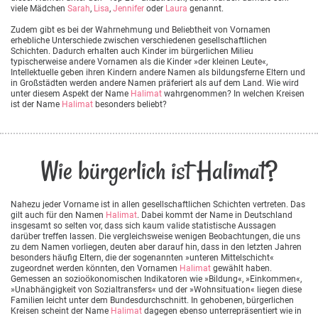
viele Mädchen
Sarah
,
Lisa
,
Jennifer
oder
Laura
genannt.
Zudem gibt es bei der Wahrnehmung und Beliebtheit von Vornamen
erhebliche Unterschiede zwischen verschiedenen gesellschaftlichen
Schichten. Dadurch erhalten auch Kinder im bürgerlichen Milieu
typischerweise andere Vornamen als die Kinder »der kleinen Leute«,
Intellektuelle geben ihren Kindern andere Namen als bildungsferne Eltern und
in Großstädten werden andere Namen präferiert als auf dem Land. Wie wird
unter diesem Aspekt der Name
Halimat
wahrgenommen? In welchen Kreisen
ist der Name
Halimat
besonders beliebt?
Wie bürgerlich ist Halimat?
Nahezu jeder Vorname ist in allen gesellschaftlichen Schichten vertreten. Das
gilt auch für den Namen
Halimat
. Dabei kommt der Name in Deutschland
insgesamt so selten vor, dass sich kaum valide statistische Aussagen
darüber treffen lassen. Die vergleichsweise wenigen Beobachtungen, die uns
zu dem Namen vorliegen, deuten aber darauf hin, dass in den letzten Jahren
besonders häufig Eltern, die der sogenannten »unteren Mittelschicht«
zugeordnet werden könnten, den Vornamen
Halimat
gewählt haben.
Gemessen an sozioökonomischen Indikatoren wie »Bildung«, »Einkommen«,
»Unabhängigkeit von Sozialtransfers« und der »Wohnsituation« liegen diese
Familien leicht unter dem Bundesdurchschnitt. In gehobenen, bürgerlichen
Kreisen scheint der Name
Halimat
dagegen ebenso unterrepräsentiert wie in