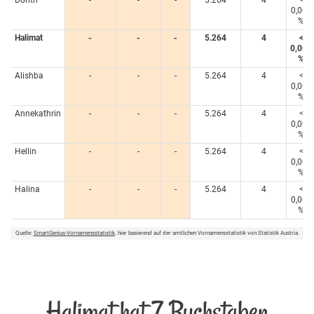
0,005
%
Halimat
-
-
-
5.264
4
<
0,005
%
Alishba
-
-
-
5.264
4
<
0,005
%
Annekathrin
-
-
-
5.264
4
<
0,005
%
Hellin
-
-
-
5.264
4
<
0,005
%
Halina
-
-
-
5.264
4
<
0,005
%
Quelle:
SmartGenius-Vornamensstatistik
, hier basierend auf der amtlichen Vornamensstatistik von Statistik Austria.
Halimat hat 7 Buchstaben