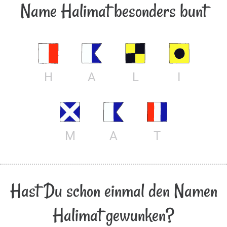
Name Halimat besonders bunt
H
A
L
I
M
A
T
Hast Du schon einmal den Namen
Halimat gewunken?