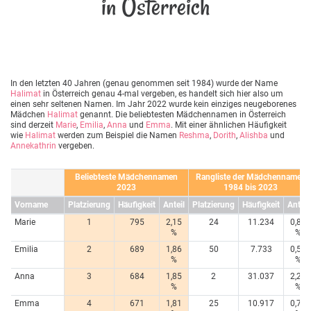
in Österreich
In den letzten 40 Jahren (genau genommen seit 1984) wurde der Name
Halimat
in Österreich genau 4-mal vergeben, es handelt sich hier also um
einen sehr seltenen Namen. Im Jahr 2022 wurde kein einziges neugeborenes
Mädchen
Halimat
genannt. Die beliebtesten Mädchennamen in Österreich
sind derzeit
Marie
,
Emilia
,
Anna
und
Emma
. Mit einer ähnlichen Häufigkeit
wie
Halimat
werden zum Beispiel die Namen
Reshma
,
Dorith
,
Alishba
und
Annekathrin
vergeben.
Beliebteste Mädchennamen
Rangliste der Mädchennamen
2023
1984 bis 2023
Vorname
Platzierung
Häufigkeit
Anteil
Platzierung
Häufigkeit
Anteil
Marie
1
795
2,15
24
11.234
0,80
%
%
Emilia
2
689
1,86
50
7.733
0,55
%
%
Anna
3
684
1,85
2
31.037
2,20
%
%
Emma
4
671
1,81
25
10.917
0,78