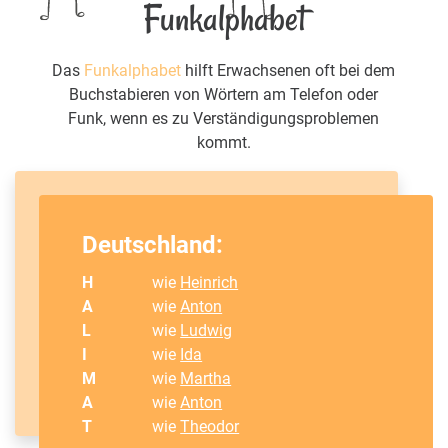
Funkalphabet
Das
Funkalphabet
hilft Erwachsenen oft bei dem
Buchstabieren von Wörtern am Telefon oder
Funk, wenn es zu Verständigungsproblemen
kommt.
Deutschland:
H
wie
Heinrich
A
wie
Anton
L
wie
Ludwig
I
wie
Ida
M
wie
Martha
A
wie
Anton
T
wie
Theodor