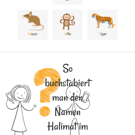
M
aus
A
ffe
T
iger
So
buchstabiert
man den
Namen
Halimat im