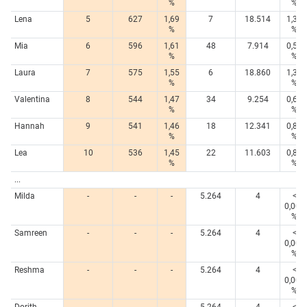
%
%
Lena
5
627
1,69
7
18.514
1,31
%
%
Mia
6
596
1,61
48
7.914
0,56
%
%
Laura
7
575
1,55
6
18.860
1,34
%
%
Valentina
8
544
1,47
34
9.254
0,66
%
%
Hannah
9
541
1,46
18
12.341
0,88
%
%
Lea
10
536
1,45
22
11.603
0,82
%
%
...
Milda
-
-
-
5.264
4
<
0,005
%
Samreen
-
-
-
5.264
4
<
0,005
%
Reshma
-
-
-
5.264
4
<
0,005
%
Dorith
-
-
-
5.264
4
<