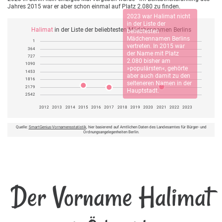
Jahres 2015 war er aber schon einmal auf Platz 2.080 zu finden.
2023 war
Halimat
nicht
in der Liste der
Halimat
in der Liste der beliebtesten Mädchennamen Berlins
beliebtesten
Mädchennamen Berlins
1
vertreten. In 2015 war
364
der Name mit Platz
727
2.080 bisher am
1090
»populärsten«, gehörte
1453
aber auch damit zu den
1816
selteneren Namen in der
2179
Hauptstadt.
2542
2012
2013
2014
2015
2016
2017
2018
2019
2020
2021
2022
2023
Quelle:
SmartGenius-Vornamensstatistik
, hier basierend auf Amtlichen Daten des Landesamtes für Bürger- und
Ordnungsangelegenheiten Berlin.
Der Vorname Halimat