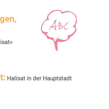
igen,
isat»
t:
Halisat in der Hauptstadt