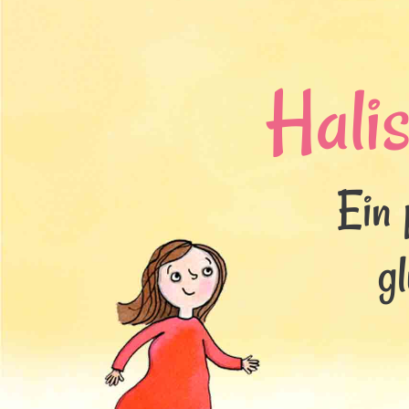
Halis
Ein 
g