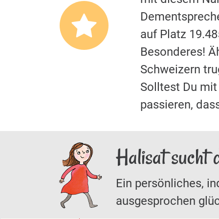
Dementspreche
auf Platz 19.4
Besonderes! Äh
Schweizern tr
Solltest Du m
passieren, das
Halisat sucht 
Ein persönliches, in
ausgesprochen glüc