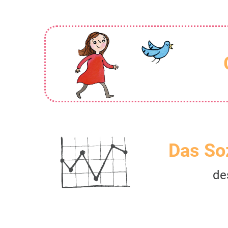
Das So
de