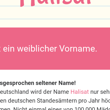
t ein weiblicher Vorname.
usgesprochen seltener Name!
Deutschland wird der Name
Halisat
nur seh
 den deutschen Standesämtern pro Jahr hö
men. Nicht einmal eines von 100.000 Mäd