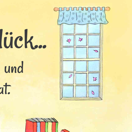
ück...
s und
t.