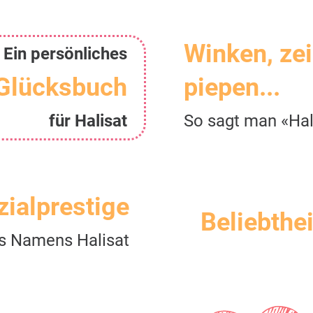
Winken, ze
Ein persönliches
Glücksbuch
piepen...
für Halisat
So sagt man «Hal
zialprestige
Beliebthei
s Namens Halisat