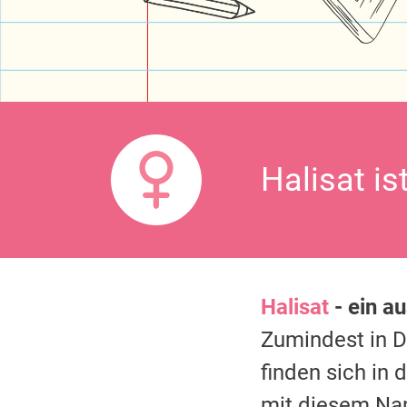
Halisat is
Halisat
- ein a
Zumindest in 
finden sich in
mit diesem Na