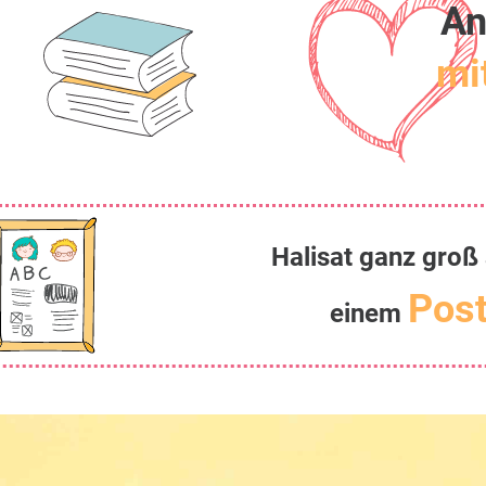
An
mit
Halisat ganz groß
Post
einem