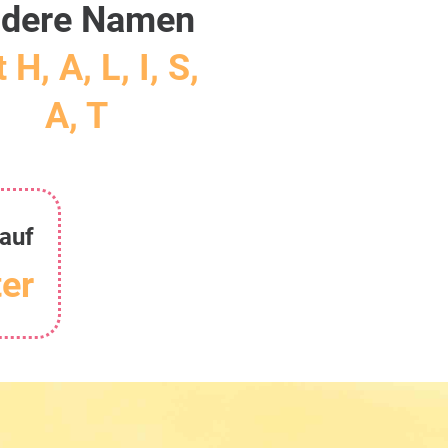
dere Namen
 H, A, L, I, S,
A, T
 auf
er