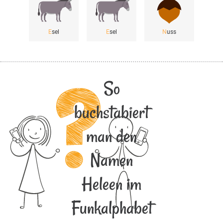
E
sel
E
sel
N
uss
So
buchstabiert
man den
Namen
Heleen im
Funkalphabet