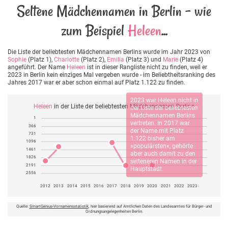
Seltene Mädchennamen in Berlin - wie
zum Beispiel
Heleen
...
Die Liste der beliebtesten Mädchennamen Berlins wurde im Jahr 2023 von
Sophie
(Platz 1),
Charlotte
(Platz 2),
Emilia
(Platz 3) und
Marie
(Platz 4)
angeführt. Der Name
Heleen
ist in dieser Rangliste nicht zu finden, weil er
2023 in Berlin kein einziges Mal vergeben wurde - im Beliebtheitsranking des
Jahres 2017 war er aber schon einmal auf Platz 1.122 zu finden.
2023 war
Heleen
nicht in
Heleen
in der Liste der beliebtesten Mädchennamen Berlins
der Liste der beliebtesten
Mädchennamen Berlins
1
vertreten. In 2017 war
366
der Name mit Platz
731
1.122 bisher am
1096
»populärsten«, gehörte
1461
aber auch damit zu den
1826
selteneren Namen in der
2191
Hauptstadt.
2556
2012
2013
2014
2015
2016
2017
2018
2019
2020
2021
2022
2023
Quelle:
SmartGenius-Vornamensstatistik
, hier basierend auf Amtlichen Daten des Landesamtes für Bürger- und
Ordnungsangelegenheiten Berlin.