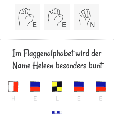
Im Flaggenalphabet wird der
Name Heleen besonders bunt
H
E
L
E
E