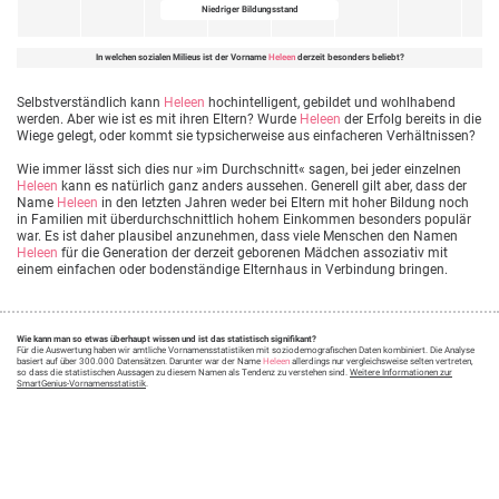
Niedriger Bildungsstand
In welchen sozialen Milieus ist der Vorname
Heleen
derzeit besonders beliebt?
Selbstverständlich kann
Heleen
hochintelligent, gebildet und wohlhabend
werden. Aber wie ist es mit ihren Eltern? Wurde
Heleen
der Erfolg bereits in die
Wiege gelegt, oder kommt sie typsicherweise aus einfacheren Verhältnissen?
Wie immer lässt sich dies nur »im Durchschnitt« sagen, bei jeder einzelnen
Heleen
kann es natürlich ganz anders aussehen. Generell gilt aber, dass der
Name
Heleen
in den letzten Jahren weder bei Eltern mit hoher Bildung noch
in Familien mit überdurchschnittlich hohem Einkommen besonders populär
war. Es ist daher plausibel anzunehmen, dass viele Menschen den Namen
Heleen
für die Generation der derzeit geborenen Mädchen assoziativ mit
einem einfachen oder bodenständige Elternhaus in Verbindung bringen.
Wie kann man so etwas überhaupt wissen und ist das statistisch signifikant?
Für die Auswertung haben wir amtliche Vornamensstatistiken mit soziodemografischen Daten kombiniert. Die Analyse
basiert auf über 300.000 Datensätzen. Darunter war der Name
Heleen
allerdings nur vergleichsweise selten vertreten,
so dass die statistischen Aussagen zu diesem Namen als Tendenz zu verstehen sind.
Weitere Informationen zur
SmartGenius-Vornamensstatistik
.