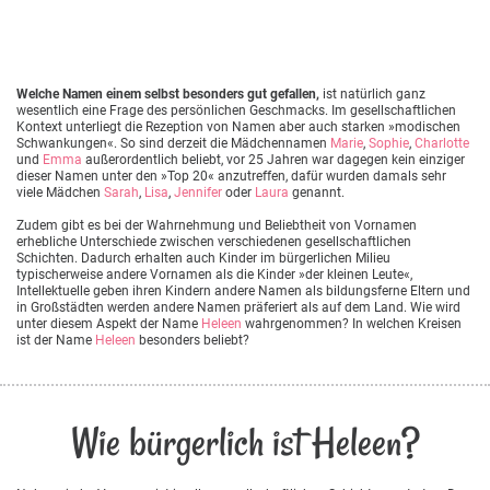
Welche Namen einem selbst besonders gut gefallen,
ist natürlich ganz
wesentlich eine Frage des persönlichen Geschmacks. Im gesellschaftlichen
Kontext unterliegt die Rezeption von Namen aber auch starken »modischen
Schwankungen«. So sind derzeit die Mädchennamen
Marie
,
Sophie
,
Charlotte
und
Emma
außerordentlich beliebt, vor 25 Jahren war dagegen kein einziger
dieser Namen unter den »Top 20« anzutreffen, dafür wurden damals sehr
viele Mädchen
Sarah
,
Lisa
,
Jennifer
oder
Laura
genannt.
Zudem gibt es bei der Wahrnehmung und Beliebtheit von Vornamen
erhebliche Unterschiede zwischen verschiedenen gesellschaftlichen
Schichten. Dadurch erhalten auch Kinder im bürgerlichen Milieu
typischerweise andere Vornamen als die Kinder »der kleinen Leute«,
Intellektuelle geben ihren Kindern andere Namen als bildungsferne Eltern und
in Großstädten werden andere Namen präferiert als auf dem Land. Wie wird
unter diesem Aspekt der Name
Heleen
wahrgenommen? In welchen Kreisen
ist der Name
Heleen
besonders beliebt?
Wie bürgerlich ist Heleen?