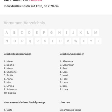
Individuelles Poster mit Foto, 50 x 70 cm
Vornamen-Verzeichnis
A
B
C
D
E
F
G
H
I
J
K
L
M
N
O
P
Q
R
S
T
U
V
W
X
Y
Z
Beliebte Mädchennamen
Beliebte Jungsnamen
1.
Marie
1.
Alexander
2.
Sophie
2.
Maximilian
3.
Maria
3.
Paul
4.
Charlotte
4.
Elias
5.
Emilia
5.
Noah
6.
Anna
6.
Felix
7.
Mia
7.
Leon
8.
Emma
8.
Ben
9.
Johanna
9.
Luca
10.
Sophia
Vornamen mit hohem Sozialprestige
Über uns
1.
Grete
SmartGenius Verlag