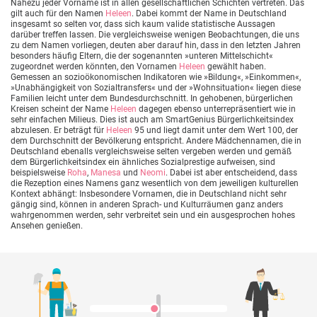
Nahezu jeder Vorname ist in allen gesellschaftlichen Schichten vertreten. Das
gilt auch für den Namen
Heleen
. Dabei kommt der Name in Deutschland
insgesamt so selten vor, dass sich kaum valide statistische Aussagen
darüber treffen lassen. Die vergleichsweise wenigen Beobachtungen, die uns
zu dem Namen vorliegen, deuten aber darauf hin, dass in den letzten Jahren
besonders häufig Eltern, die der sogenannten »unteren Mittelschicht«
zugeordnet werden könnten, den Vornamen
Heleen
gewählt haben.
Gemessen an sozioökonomischen Indikatoren wie »Bildung«, »Einkommen«,
»Unabhängigkeit von Sozialtransfers« und der »Wohnsituation« liegen diese
Familien leicht unter dem Bundesdurchschnitt. In gehobenen, bürgerlichen
Kreisen scheint der Name
Heleen
dagegen ebenso unterrepräsentiert wie in
sehr einfachen Milieus. Dies ist auch am SmartGenius Bürgerlichkeitsindex
abzulesen. Er beträgt für
Heleen
95 und liegt damit unter dem Wert 100, der
dem Durchschnitt der Bevölkerung entspricht. Andere Mädchennamen, die in
Deutschland ebenalls vergleichsweise selten vergeben werden und gemäß
dem Bürgerlichkeitsindex ein ähnliches Sozialprestige aufweisen, sind
beispielsweise
Roha
,
Manesa
und
Neomi
. Dabei ist aber entscheidend, dass
die Rezeption eines Namens ganz wesentlich von dem jeweiligen kulturellen
Kontext abhängt: Insbesondere Vornamen, die in Deutschland nicht sehr
gängig sind, können in anderen Sprach- und Kulturräumen ganz anders
wahrgenommen werden, sehr verbreitet sein und ein ausgesprochen hohes
Ansehen genießen.