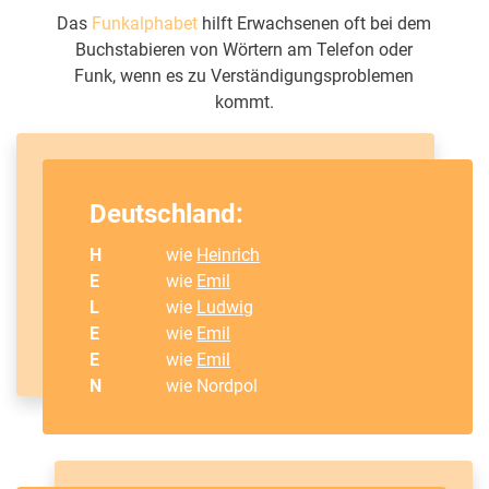
Das
Funkalphabet
hilft Erwachsenen oft bei dem
Buchstabieren von Wörtern am Telefon oder
Funk, wenn es zu Verständigungsproblemen
kommt.
Deutschland:
H
wie
Heinrich
E
wie
Emil
L
wie
Ludwig
E
wie
Emil
E
wie
Emil
N
wie Nordpol