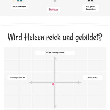
Der kleine Mann
Das große
Heleen
Bürgertum
Wird Heleen reich und gebildet?
Hoher Bildungsstand
Armutsgefährdet
Wohlhabend