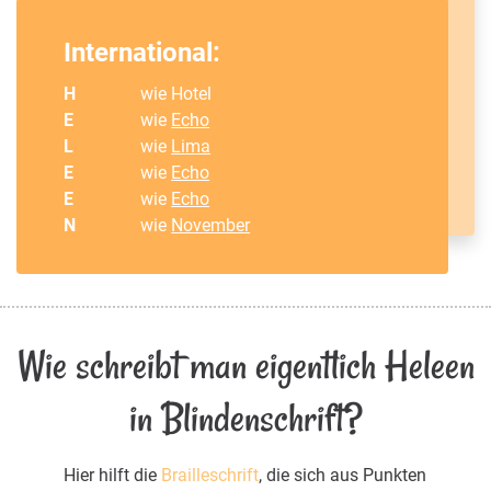
International:
H
wie Hotel
E
wie
Echo
L
wie
Lima
E
wie
Echo
E
wie
Echo
N
wie
November
Wie schreibt man eigentlich Heleen
in Blindenschrift?
Hier hilft die
Brailleschrift
, die sich aus Punkten