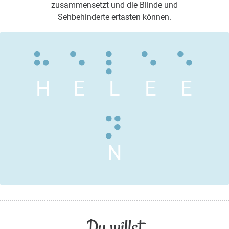
zusammensetzt und die Blinde und
Sehbehinderte ertasten können.
H
E
L
E
E
N
Du willst