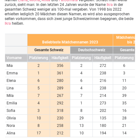
zurück, sieht man: In den letzten 24 Jahren wurde der Name
Ikra
in der
gesamten Schweiz weniger als 100-mal vergeben. Von 1998 bis 2022
erhielten lediglich 20 Mädchen diesen Namen, es wird also ausgesprochen
selten vorkommen, dass sich zwei junge Schweizerinnen begegnen, die beide
Ikra
heißen.
Mädchenname
Beliebteste Mädchennamen 2023
bis 202
Gesamte Schweiz
Deutschschweiz
Gesamte Sc
Vorname
Platzierung
Häufigkeit
Platzierung
Häufigkeit
Platzierung
H
Mia
2
356
2
272
6
Emma
1
361
4
238
3
Elena
6
280
6
216
11
Lina
5
289
4
238
20
Mila
7
267
7
214
39
Emilia
4
292
1
273
35
Sofia
3
318
8
202
16
Olivia
10
230
29
135
28
Nora
8
258
13
180
21
Alina
17
212
10
194
14