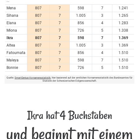
...
Mena
807
7
598
7
1.241
Sihana
807
7
1.005
3
1.265
Elana
807
7
856
4
1.283
Miona
807
7
726
5
1.338
Ikra
807
7
598
7
1.369
Altea
807
7
1.005
3
1.369
Fatoumata
807
7
856
4
1.510
Maleya
807
7
598
7
1.510
Bonnie
807
7
726
5
1.510
Quelle:
SmartGenius-Vornamensstatistik
, hier basierend auf der amtlichen Vornamensstatistik des Bundesamtes für
Statistik der Schweizerischen Eidgenossenschaft.
Ikra hat 4 Buchstaben
und beginnt mit einem