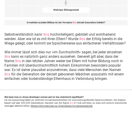
Niedriger Bildungsstand
In welchen sozialen Milieus ist der Vorname
Ikra
derzeit besonders beliebt?
Selbstverständlich kann
Ikra
hochintelligent, gebildet und wohlhabend
werden. Aber wie ist es mit ihren Eltern? Wurde
Ikra
der Erfolg bereits in die
Wiege gelegt, oder kommt sie typsicherweise aus einfacheren Verhältnissen?
Wie immer lässt sich dies nur »im Durchschnitt« sagen, bei jeder einzelnen
Ikra
kann es natürlich ganz anders aussehen. Generell gilt aber, dass der
Name
Ikra
in den letzten Jahren weder bei Eltern mit hoher Bildung noch in
Familien mit überdurchschnittlich hohem Einkommen besonders populär
war. Es ist daher plausibel anzunehmen, dass viele Menschen den Namen
Ikra
für die Generation der derzeit geborenen Mädchen assoziativ mit einem
einfachen oder bodenständige Elternhaus in Verbindung bringen.
Wie kann man so etwas überhaupt wissen und ist das statistisch signifikant?
Für die Auswertung haben wir amtliche Vornamensstatistiken mit soziodemografischen Daten kombiniert. Die Analyse
basiert auf über 300.000 Datensätzen. Darunter war der Name
Ikra
61-mal vertreten, so dass sich sinnvoll statistische
Aussagen ableiten ließen.
Weitere Informationen zur SmartGenius-Vornamensstatistik
.