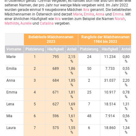
in Österreich genau 126-mal vergeben, es handelt sich hier also um einen eher
seltenen Namen, der pro Jahr nur wenige Male vergeben wird. Im Jahr 2022
wurden gerade einmal 9 neugeborene Mädchen
Ikra
genannt. Die beliebtesten
Mädchennamen in Österreich sind derzeit
Marie
,
Emilia
,
Anna
und
Emma
. Mit
einer ähnlichen Häufigkeit wie
Ikra
werden zum Beispiel die Namen
Norah
,
Mathilde
,
Aurelie
und
Catalina
vergeben.
Beliebteste Mädchennamen
Rangliste der Mädchennamen
2023
1984 bis 2023
Vorname
Platzierung
Häufigkeit
Anteil
Platzierung
Häufigkeit
Anteil
Marie
1
795
2,15
24
11.234
0,80
%
%
Emilia
2
689
1,86
50
7.733
0,55
%
%
Anna
3
684
1,85
2
31.037
2,20
%
%
Emma
4
671
1,81
25
10.917
0,78
%
%
Lena
5
627
1,69
7
18.514
1,31
%
%
Mia
6
596
1,61
48
7.914
0,56
%
%
Laura
7
575
1,55
6
18.860
1,34
%
%