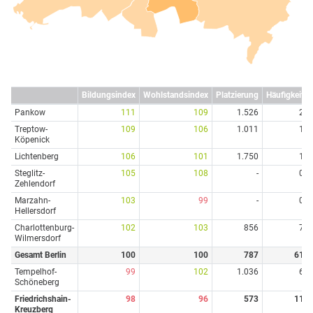
Bildungsindex
Wohlstandsindex
Platzierung
Häufigkeit
Pankow
111
109
1.526
2
Treptow-
109
106
1.011
1
Köpenick
Lichtenberg
106
101
1.750
1
Steglitz-
105
108
-
0
Zehlendorf
Marzahn-
103
99
-
0
Hellersdorf
Charlottenburg-
102
103
856
7
Wilmersdorf
Gesamt Berlin
100
100
787
61
Tempelhof-
99
102
1.036
6
Schöneberg
Friedrichshain-
98
96
573
11
Kreuzberg