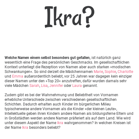
Ikra?
Welche Namen einem selbst besonders gut gefallen,
ist natürlich ganz
wesentlich eine Frage des persönlichen Geschmacks. Im gesellschaftlichen
Kontext unterliegt die Rezeption von Namen aber auch starken »modischen
Schwankungen«. So sind derzeit die Mädchennamen
Marie
,
Sophie
,
Charlotte
und
Emma
außerordentlich beliebt, vor 25 Jahren war dagegen kein einziger
dieser Namen unter den »Top 20« anzutreffen, dafür wurden damals sehr
viele Mädchen
Sarah
,
Lisa
,
Jennifer
oder
Laura
genannt.
Zudem gibt es bei der Wahrnehmung und Beliebtheit von Vornamen
erhebliche Unterschiede zwischen verschiedenen gesellschaftlichen
Schichten. Dadurch erhalten auch Kinder im bürgerlichen Milieu
typischerweise andere Vornamen als die Kinder »der kleinen Leute«,
Intellektuelle geben ihren Kindern andere Namen als bildungsferne Eltern und
in Großstädten werden andere Namen präferiert als auf dem Land. Wie wird
unter diesem Aspekt der Name
Ikra
wahrgenommen? In welchen Kreisen ist
der Name
Ikra
besonders beliebt?