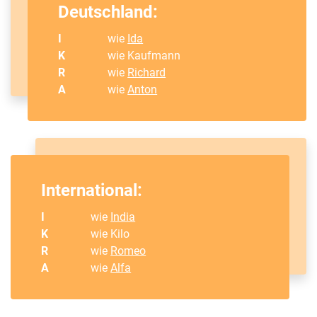
Deutschland:
I
wie
Ida
K
wie Kaufmann
R
wie
Richard
A
wie
Anton
International:
I
wie
India
K
wie Kilo
R
wie
Romeo
A
wie
Alfa