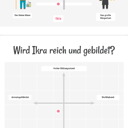
Der kleine Mann
Das große
Ikra
Bürgertum
Wird Ikra reich und gebildet?
Hoher Bildungsstand
Armutsgefährdet
Wohlhabend