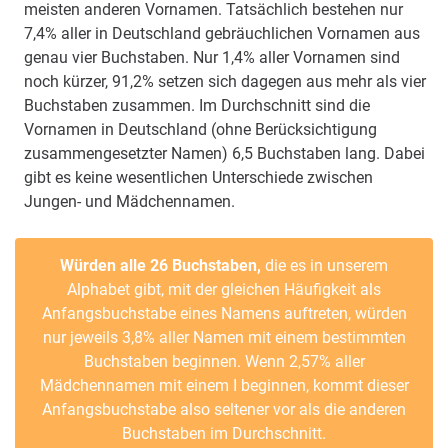
meisten anderen Vornamen. Tatsächlich bestehen nur
7,4% aller in Deutschland gebräuchlichen Vornamen aus
genau vier Buchstaben. Nur 1,4% aller Vornamen sind
noch kürzer, 91,2% setzen sich dagegen aus mehr als vier
Buchstaben zusammen. Im Durchschnitt sind die
Vornamen in Deutschland (ohne Berücksichtigung
zusammengesetzter Namen) 6,5 Buchstaben lang. Dabei
gibt es keine wesentlichen Unterschiede zwischen
Jungen- und Mädchennamen.
Würden alle 26 Buchstaben,
die es in unserem
Alphabet gibt, mit der gleichen Häufigkeit als
Anfangsbuchstabe eines Namens auftreten, würden
nur jeweils 3,8% aller Namen mit einem bestimmten
Buchstaben beginnen. Wenn 2,57% aller
Mädchennamen mit einem I beginnen, kommt dieser
Anfangsbuchstabe also seltener vor als die anderen
Buchstaben im Durchschnitt.