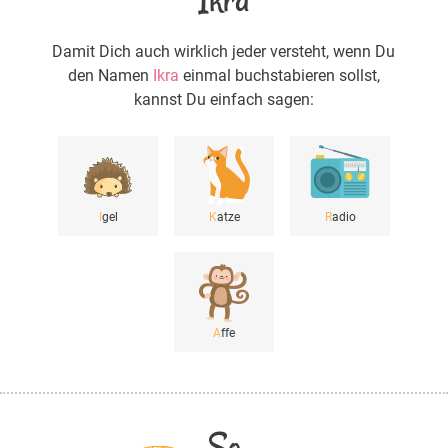
Damit Dich auch wirklich jeder versteht, wenn Du
den Namen
Ikra
einmal buchstabieren sollst,
kannst Du einfach sagen:
I
gel
K
atze
R
adio
A
ffe
So