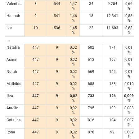
Valentina
8
544
1,47
34
9.254
0,66
%
%
Hannah
9
541
1,46
18
12.341
0,88
%
%
Lea
10
536
1,45
22
11.603
0,82
%
%
...
Natalija
447
9
0,02
602
171
0,01
%
%
Asmin
447
9
0,02
613
167
0,01
%
%
Norah
447
9
0,02
669
145
0,01
%
%
Mathilde
447
9
0,02
688
138
0,010
%
%
Ikra
447
9
0,02
733
126
0,009
%
%
Aurelie
447
9
0,02
795
109
0,008
%
%
Catalina
447
9
0,02
816
104
0,007
%
%
Rona
447
9
0,02
878
92
0,007
%
%