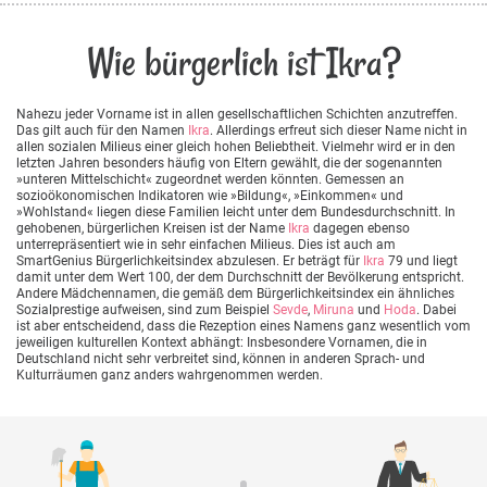
Wie bürgerlich ist Ikra?
Nahezu jeder Vorname ist in allen gesellschaftlichen Schichten anzutreffen.
Das gilt auch für den Namen
Ikra
. Allerdings erfreut sich dieser Name nicht in
allen sozialen Milieus einer gleich hohen Beliebtheit. Vielmehr wird er in den
letzten Jahren besonders häufig von Eltern gewählt, die der sogenannten
»unteren Mittelschicht« zugeordnet werden könnten. Gemessen an
sozioökonomischen Indikatoren wie »Bildung«, »Einkommen« und
»Wohlstand« liegen diese Familien leicht unter dem Bundesdurchschnitt. In
gehobenen, bürgerlichen Kreisen ist der Name
Ikra
dagegen ebenso
unterrepräsentiert wie in sehr einfachen Milieus. Dies ist auch am
SmartGenius Bürgerlichkeitsindex abzulesen. Er beträgt für
Ikra
79 und liegt
damit unter dem Wert 100, der dem Durchschnitt der Bevölkerung entspricht.
Andere Mädchennamen, die gemäß dem Bürgerlichkeitsindex ein ähnliches
Sozialprestige aufweisen, sind zum Beispiel
Sevde
,
Miruna
und
Hoda
. Dabei
ist aber entscheidend, dass die Rezeption eines Namens ganz wesentlich vom
jeweiligen kulturellen Kontext abhängt: Insbesondere Vornamen, die in
Deutschland nicht sehr verbreitet sind, können in anderen Sprach- und
Kulturräumen ganz anders wahrgenommen werden.