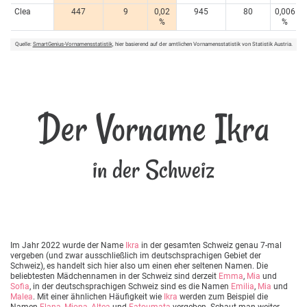
Clea
447
9
0,02
945
80
0,006
%
%
Quelle:
SmartGenius-Vornamensstatistik
, hier basierend auf der amtlichen Vornamensstatistik von Statistik Austria.
Der Vorname Ikra
in der Schweiz
Im Jahr 2022 wurde der Name
Ikra
in der gesamten Schweiz genau 7-mal
vergeben (und zwar ausschließlich im deutschsprachigen Gebiet der
Schweiz), es handelt sich hier also um einen eher seltenen Namen. Die
beliebtesten Mädchennamen in der Schweiz sind derzeit
Emma
,
Mia
und
Sofia
, in der deutschsprachigen Schweiz sind es die Namen
Emilia
,
Mia
und
Malea
. Mit einer ähnlichen Häufigkeit wie
Ikra
werden zum Beispiel die
Namen
Elana
,
Miona
,
Altea
und
Fatoumata
vergeben. Schaut man weiter