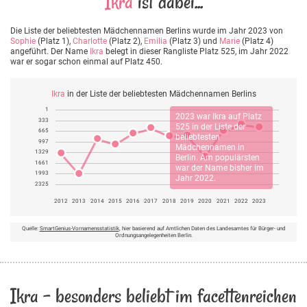
Ikra
ist dabei...
Die Liste der beliebtesten Mädchennamen Berlins wurde im Jahr 2023 von
Sophie
(Platz 1),
Charlotte
(Platz 2),
Emilia
(Platz 3) und
Marie
(Platz 4)
angeführt. Der Name
Ikra
belegt in dieser Rangliste Platz 525, im Jahr 2022
war er sogar schon einmal auf Platz 450.
Ikra
in der Liste der beliebtesten Mädchennamen Berlins
1
2023 war
Ikra
auf Platz
333
525 in der Liste der
665
beliebtesten
997
Mädchennamen in
1329
Berlin. Am populärsten
1661
war der Name bisher im
1993
Jahr 2022.
2325
2012
2013
2014
2015
2016
2017
2018
2019
2020
2021
2022
2023
Quelle:
SmartGenius-Vornamensstatistik
, hier basierend auf Amtlichen Daten des Landesamtes für Bürger- und
Ordnungsangelegenheiten Berlin.
Ikra - besonders beliebt im facettenreichen