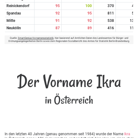
Reinickendorf
95
100
370
4
Spandau
92
95
811
5
Mitte
91
92
538
13
Neukölln
87
89
416
11
Quelle:
SmartGenius-Vornamensstatistik
, hier basierend auf Amtlichen Daten des Landesamtes für Bürger- und
Ordnungsangelegenheiten Berlin sowie dem Regionalen Sozialbericht des Amtes für Statistik Berlin-Brandenburg.
Der Vorname Ikra
in Österreich
In den letzten 40 Jahren (genau genommen seit 1984) wurde der Name
Ikra