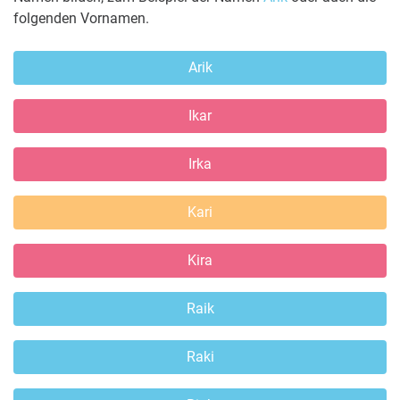
folgenden Vornamen.
Arik
Ikar
Irka
Kari
Kira
Raik
Raki