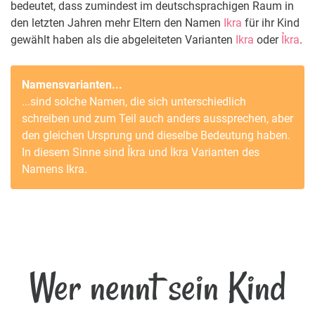
bedeutet, dass zumindest im deutschsprachigen Raum in
den letzten Jahren mehr Eltern den Namen
Ikra
für ihr Kind
gewählt haben als die abgeleiteten Varianten
Ikra
oder
Ỉkra
.
Namensvarianten...
...sind solche Namen, die sich unterschiedlich
schreiben und zum Teil auch anders aussprechen, aber
den gleichen Ursprung und dieselbe Bedeutung haben.
In diesem Sinne sind
Ỉkra
und
İkra
Varianten des
Namens
Ikra
.
Wer nennt sein Kind