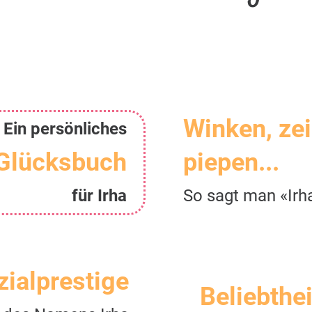
Winken, ze
Ein persönliches
Glücksbuch
piepen...
für Irha
So sagt man «Irh
zialprestige
Beliebthei