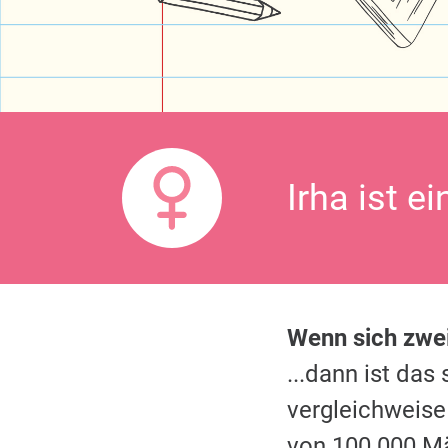
Irha ist e
Wenn sich zw
...dann ist da
vergleichweise
von 100.000 M