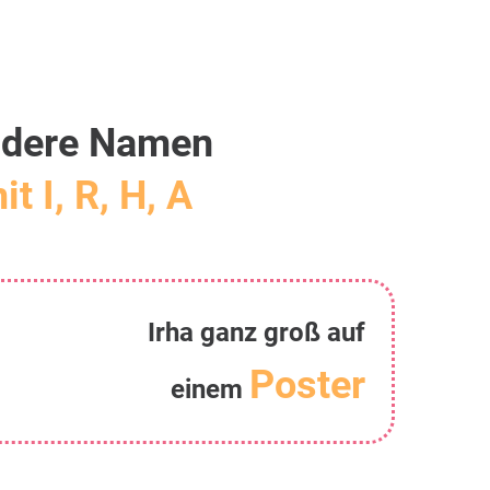
dere Namen
it I, R, H, A
Irha ganz groß auf
Poster
einem