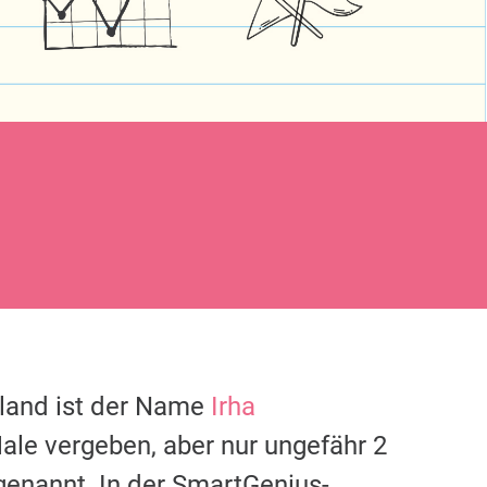
hland ist der Name
Irha
ale vergeben, aber nur ungefähr 2
enannt. In der SmartGenius-