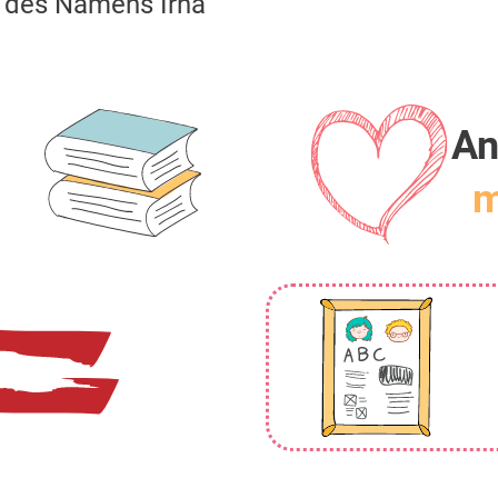
des Namens Irha
An
m