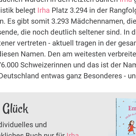
stik belegt
Irha
Platz 3.294 in der Rangfol
 Es gibt somit 3.293 Mädchennamen, die 
sende, die noch deutlich seltener sind. In
ener vertreten - aktuell tragen in der ge
iesen Namen. Den am weitesten verbreit
76.000 Schweizerinnen und das ist der N
n Deutschland entwas ganz Besonderes - u
s Glück
dividuelles und
kliches Buch nur für
Irha