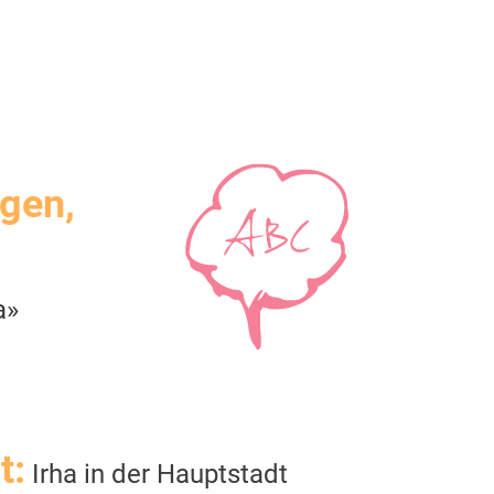
igen,
a»
t:
Irha in der Hauptstadt