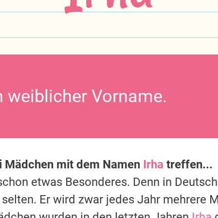
in weiblicher Vorname.
ei Mädchen mit dem Namen
Irha
treffen...
s schon etwas Besonderes. Denn in Deutsc
 selten. Er wird zwar jedes Jahr mehrere M
ädchen wurden in den letzten Jahren
Irha
g