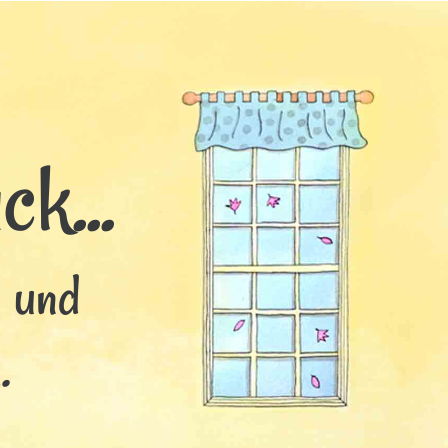
k...
s und
.