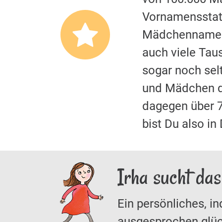
Vornamensstati
Mädchennamen.
auch viele Tau
sogar noch selt
und Mädchen d
dagegen über 
bist Du also i
Irha sucht da
Ein persönliches, in
ausgesprochen glüc