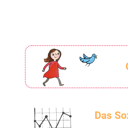
Das So