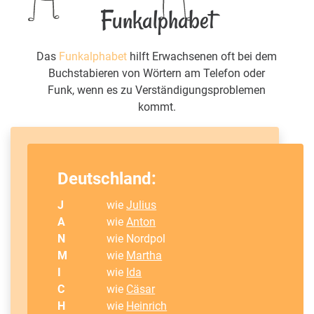
Funkalphabet
Das
Funkalphabet
hilft Erwachsenen oft bei dem
Buchstabieren von Wörtern am Telefon oder
Funk, wenn es zu Verständigungsproblemen
kommt.
Deutschland:
J
wie
Julius
A
wie
Anton
N
wie Nordpol
M
wie
Martha
I
wie
Ida
C
wie
Cäsar
H
wie
Heinrich