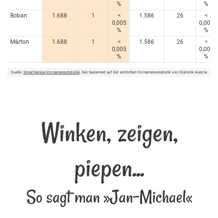
%
%
Boban
1.688
1
<
1.586
26
<
0,005
0,005
%
%
Márton
1.688
1
<
1.586
26
<
0,005
0,005
%
%
Quelle:
SmartGenius-Vornamensstatistik
, hier basierend auf der amtlichen Vornamensstatistik von Statistik Austria.
Winken, zeigen,
piepen...
So sagt man »Jan-Michael«