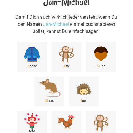
Jan-Michael
Damit Dich auch wirklich jeder versteht, wenn Du
den Namen
Jan-Michael
einmal buchstabieren
sollst, kannst Du einfach sagen:
J
acke
A
ffe
N
uss
M
aus
I
gel