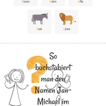
C
lown
H
ahn
A
ffe
E
sel
L
öwe
So
buchstabiert
man den
Namen Jan-
Michael im