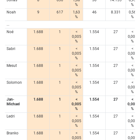
Jonas
8
636
1,68
30
14.155
0,95
%
%
Noah
9
617
1,63
46
8.331
0,56
%
%
...
Noé
1.688
1
<
1.554
27
<
0,005
0,005
%
%
Sabri
1.688
1
<
1.554
27
<
0,005
0,005
%
%
Mesut
1.688
1
<
1.554
27
<
0,005
0,005
%
%
Solomon
1.688
1
<
1.554
27
<
0,005
0,005
%
%
Jan-
1.688
1
<
1.554
27
<
Michael
0,005
0,005
%
%
Ledri
1.688
1
<
1.554
27
<
0,005
0,005
%
%
Branko
1.688
1
<
1.554
27
<
0,005
0,005