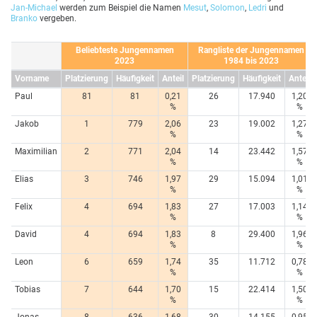
Jan-Michael
werden zum Beispiel die Namen
Mesut
,
Solomon
,
Ledri
und
Branko
vergeben.
Beliebteste Jungennamen
Rangliste der Jungennamen
2023
1984 bis 2023
Vorname
Platzierung
Häufigkeit
Anteil
Platzierung
Häufigkeit
Anteil
Paul
81
81
0,21
26
17.940
1,20
%
%
Jakob
1
779
2,06
23
19.002
1,27
%
%
Maximilian
2
771
2,04
14
23.442
1,57
%
%
Elias
3
746
1,97
29
15.094
1,01
%
%
Felix
4
694
1,83
27
17.003
1,14
%
%
David
4
694
1,83
8
29.400
1,96
%
%
Leon
6
659
1,74
35
11.712
0,78
%
%
Tobias
7
644
1,70
15
22.414
1,50
%
%