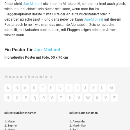
Dabei steht
Jan-Michael
nicht nur im Mittelpunkt, sondern er lernt auch gleich,
wie bunt und lebhaft sein Name sein kann, wenn man ihn im
Flaggenalphabet darstellt, mit Hilfe der Anlaute buchstabiert oder in
Gebärdensprache zeigt – und ganz nebenbei kann
Jan-Michael
mit diesem
Poster auch lernen, wie man das gesamte Alphabet in Zeichensprache
darstellt, mit Anlauten buchstabiert, mit Flaggen zeigen oder den Armen
winken kann...
Ein Poster für
Jan-Michael
Individuelles Poster mit Foto, 50 x 70 cm
Vornamen-Verzeichnis
A
B
C
D
E
F
G
H
I
J
K
L
M
N
O
P
Q
R
S
T
U
V
W
X
Y
Z
Beliebte Mädchennamen
Beliebte Jungsnamen
1.
Marie
1.
Alexander
2.
Sophie
2.
Maximilian
3.
Maria
3.
Paul