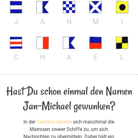
J
A
N
M
I
C
H
A
E
L
Hast Du schon einmal den Namen
Jan-Michael gewunken?
In der
Seefahrt winken
sich manchmal die
Matrosen zweier Schiffe zu, um sich
Nachrichten zu übermitteln. Dabei hält ein