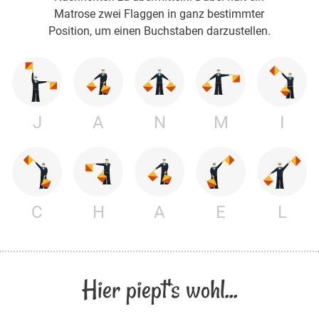
Matrose zwei Flaggen in ganz bestimmter
Position, um einen Buchstaben darzustellen.
J
A
N
M
I
C
H
A
E
L
Hier piept's wohl...