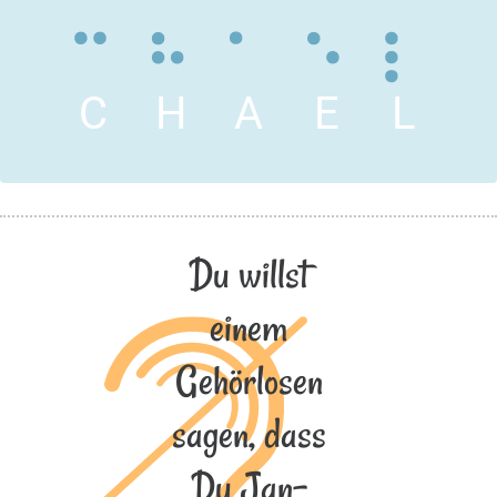
C
H
A
E
L
Du willst
einem
Gehörlosen
sagen, dass
Du Jan-