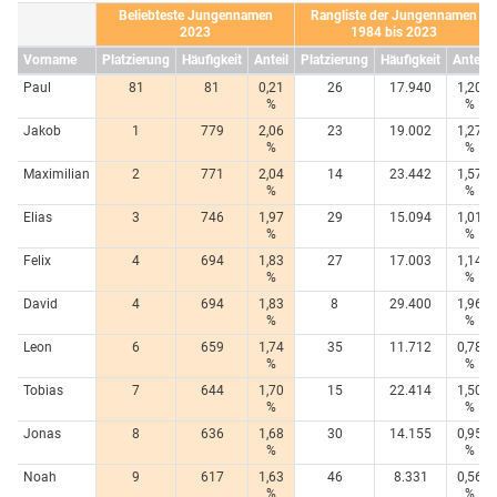
Beliebteste Jungennamen
Rangliste der Jungennamen
2023
1984 bis 2023
Vorname
Platzierung
Häufigkeit
Anteil
Platzierung
Häufigkeit
Anteil
Paul
81
81
0,21
26
17.940
1,20
%
%
Jakob
1
779
2,06
23
19.002
1,27
%
%
Maximilian
2
771
2,04
14
23.442
1,57
%
%
Elias
3
746
1,97
29
15.094
1,01
%
%
Felix
4
694
1,83
27
17.003
1,14
%
%
David
4
694
1,83
8
29.400
1,96
%
%
Leon
6
659
1,74
35
11.712
0,78
%
%
Tobias
7
644
1,70
15
22.414
1,50
%
%
Jonas
8
636
1,68
30
14.155
0,95
%
%
Noah
9
617
1,63
46
8.331
0,56
%
%