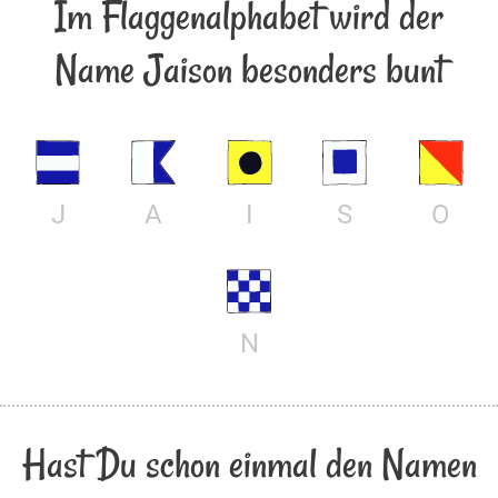
Im Flaggenalphabet wird der
Name Jaison besonders bunt
J
A
I
S
O
N
Hast Du schon einmal den Namen