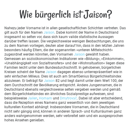
Wie bürgerlich ist Jaison?
Nahezu jeder Vorname ist in allen gesellschaftlichen Schichten vertreten. Das
gilt auch für den Namen
Jaison
. Dabei kommt der Name in Deutschland
insgesamt so selten vor, dass sich kaum valide statistische Aussagen
darüber treffen lassen. Die vergleichsweise wenigen Beobachtungen, die uns
zu dem Namen vorliegen, deuten aber darauf hin, dass in den letzten Jahren
besonders häufig Eltern, die der sogenannten »unteren Mittelschicht«
zugeordnet werden könnten, den Vornamen
Jaison
gewählt haben.
Gemessen an sozioökonomischen Indikatoren wie »Bildung«, »Einkommen«,
»Unabhängigkeit von Sozialtransfers« und der »Wohnsituation« liegen diese
Familien leicht unter dem Bundesdurchschnitt. In gehobenen, bürgerlichen
Kreisen scheint der Name
Jaison
dagegen ebenso unterrepräsentiert wie in
sehr einfachen Milieus. Dies ist auch am SmartGenius Bürgerlichkeitsindex
abzulesen. Er beträgt für
Jaison
82 und liegt damit unter dem Wert 100, der
dem Durchschnitt der Bevölkerung entspricht. Andere Jungennamen, die in
Deutschland ebenalls vergleichsweise selten vergeben werden und gemäß
dem Bürgerlichkeitsindex ein ähnliches Sozialprestige aufweisen, sind
beispielsweise
Jailen
,
Homam
und
Dmytrovyč
. Dabei ist aber entscheidend,
dass die Rezeption eines Namens ganz wesentlich von dem jeweiligen
kulturellen Kontext abhängt: Insbesondere Vornamen, die in Deutschland
nicht sehr gängig sind, können in anderen Sprach- und Kulturräumen ganz
anders wahrgenommen werden, sehr verbreitet sein und ein ausgesprochen
hohes Ansehen genießen.