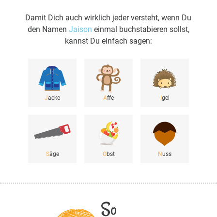
Damit Dich auch wirklich jeder versteht, wenn Du
den Namen
Jaison
einmal buchstabieren sollst,
kannst Du einfach sagen:
J
acke
A
ffe
I
gel
S
äge
O
bst
N
uss
So