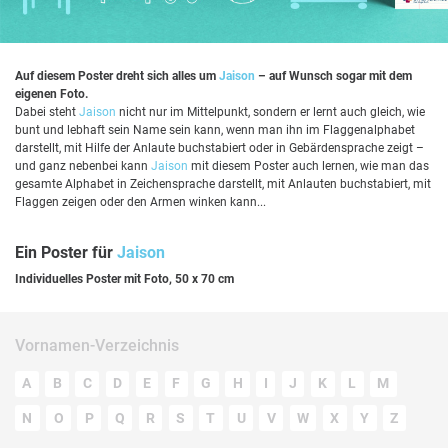
Auf diesem Poster dreht sich alles um
Jaison
– auf Wunsch sogar mit dem
eigenen Foto.
Dabei steht
Jaison
nicht nur im Mittelpunkt, sondern er lernt auch gleich, wie
bunt und lebhaft sein Name sein kann, wenn man ihn im Flaggenalphabet
darstellt, mit Hilfe der Anlaute buchstabiert oder in Gebärdensprache zeigt –
und ganz nebenbei kann
Jaison
mit diesem Poster auch lernen, wie man das
gesamte Alphabet in Zeichensprache darstellt, mit Anlauten buchstabiert, mit
Flaggen zeigen oder den Armen winken kann...
Ein Poster für
Jaison
Individuelles Poster mit Foto, 50 x 70 cm
Vornamen-Verzeichnis
A
B
C
D
E
F
G
H
I
J
K
L
M
N
O
P
Q
R
S
T
U
V
W
X
Y
Z