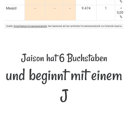
%
Maajid
-
-
-
9.474
1
<
0,005
%
Quelle:
SmartGenius-Vornamensstatistik
, hier basierend auf der amtlichen Vornamensstatistik von Statistik Austria.
Jaison hat 6 Buchstaben
und beginnt mit einem
J