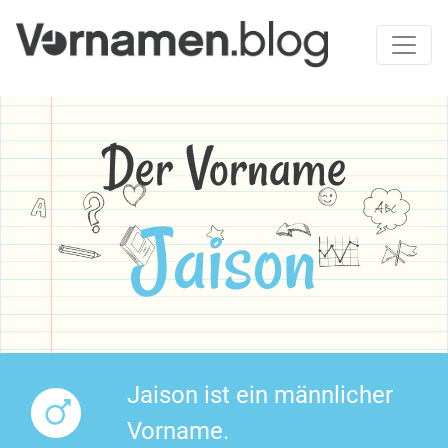
Der Vorname
Jaison
Jaison ist ein männlicher
Vorname.