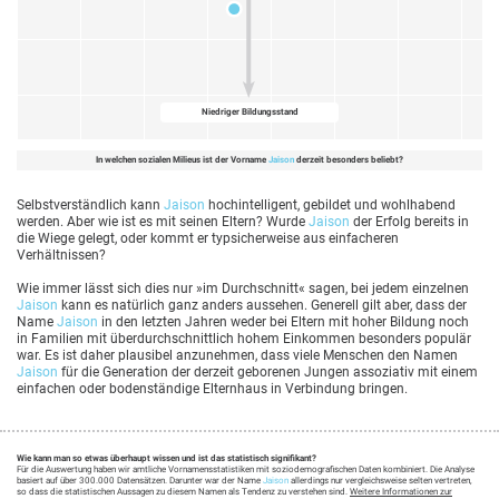
Niedriger Bildungsstand
In welchen sozialen Milieus ist der Vorname
Jaison
derzeit besonders beliebt?
Selbstverständlich kann
Jaison
hochintelligent, gebildet und wohlhabend
werden. Aber wie ist es mit seinen Eltern? Wurde
Jaison
der Erfolg bereits in
die Wiege gelegt, oder kommt er typsicherweise aus einfacheren
Verhältnissen?
Wie immer lässt sich dies nur »im Durchschnitt« sagen, bei jedem einzelnen
Jaison
kann es natürlich ganz anders aussehen. Generell gilt aber, dass der
Name
Jaison
in den letzten Jahren weder bei Eltern mit hoher Bildung noch
in Familien mit überdurchschnittlich hohem Einkommen besonders populär
war. Es ist daher plausibel anzunehmen, dass viele Menschen den Namen
Jaison
für die Generation der derzeit geborenen Jungen assoziativ mit einem
einfachen oder bodenständige Elternhaus in Verbindung bringen.
Wie kann man so etwas überhaupt wissen und ist das statistisch signifikant?
Für die Auswertung haben wir amtliche Vornamensstatistiken mit soziodemografischen Daten kombiniert. Die Analyse
basiert auf über 300.000 Datensätzen. Darunter war der Name
Jaison
allerdings nur vergleichsweise selten vertreten,
so dass die statistischen Aussagen zu diesem Namen als Tendenz zu verstehen sind.
Weitere Informationen zur