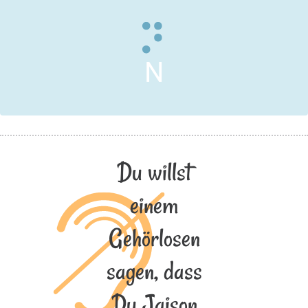
N
Du willst
einem
Gehörlosen
sagen, dass
Du Jaison