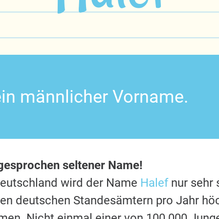
 ein männlicher Vorname.
sgesprochen seltener Name!
Deutschland wird der Name
Halef
nur sehr 
 den deutschen Standesämtern pro Jahr hö
en. Nicht einmal einer von 100.000 Jung