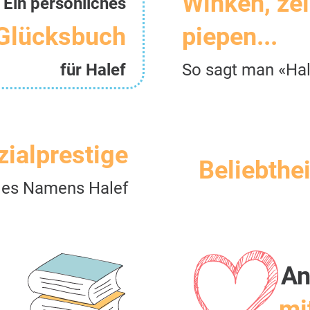
Winken, ze
Ein persönliches
Glücksbuch
piepen...
für Halef
So sagt man «Hal
zialprestige
Beliebthei
des Namens Halef
An
mit