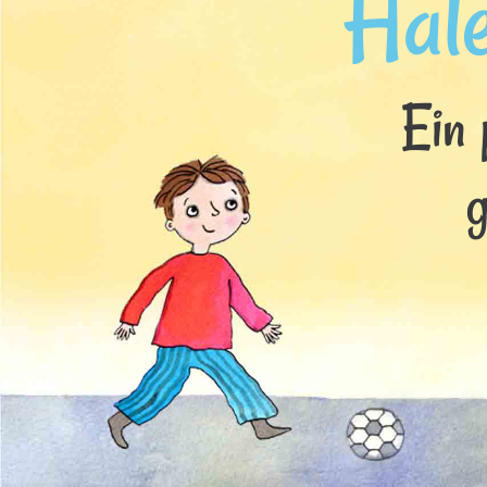
Hal
Ein 
g