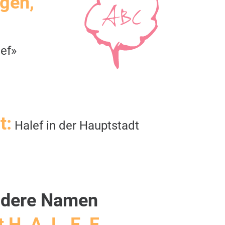
igen,
ef»
t:
Halef in der Hauptstadt
dere Namen
 H, A, L, E, F