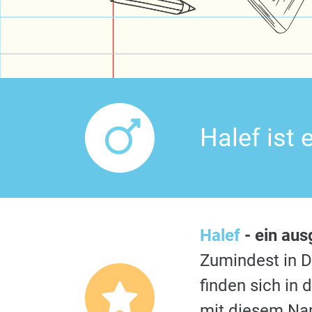
Halef ist
Halef
- ein au
Zumindest in 
finden sich in
mit diesem Nam