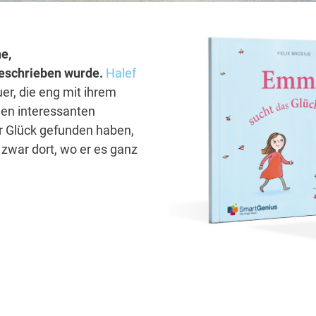
e,
 geschrieben wurde.
Halef
er, die eng mit ihrem
len interessanten
hr Glück gefunden haben,
zwar dort, wo er es ganz