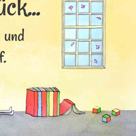
ck...
s und
f.