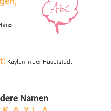
igen,
ylan»
t:
Kaylan in der Hauptstadt
dere Namen
 K, A, Y, L, A,