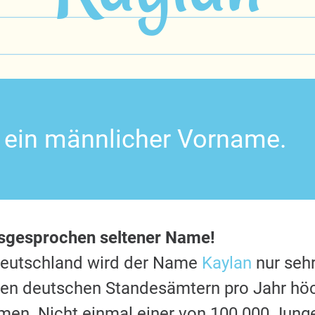
t ein männlicher Vorname.
usgesprochen seltener Name!
Deutschland wird der Name
Kaylan
nur sehr
 den deutschen Standesämtern pro Jahr hö
en. Nicht einmal einer von 100.000 Jung