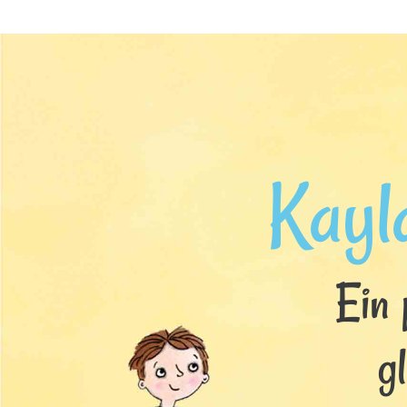
Kayl
Ein 
g