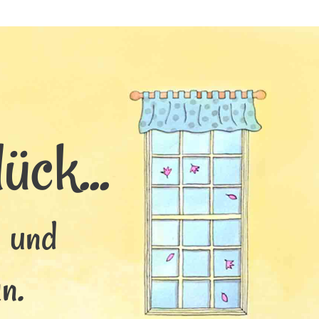
ück...
s und
n.