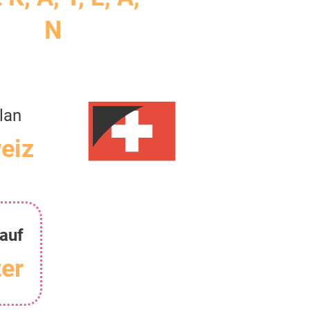
N
lan
eiz
auf
er