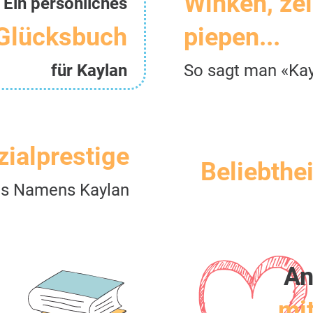
Winken, ze
Ein persönliches
Glücksbuch
piepen...
für Kaylan
So sagt man «Ka
zialprestige
Beliebthei
s Namens Kaylan
An
mit