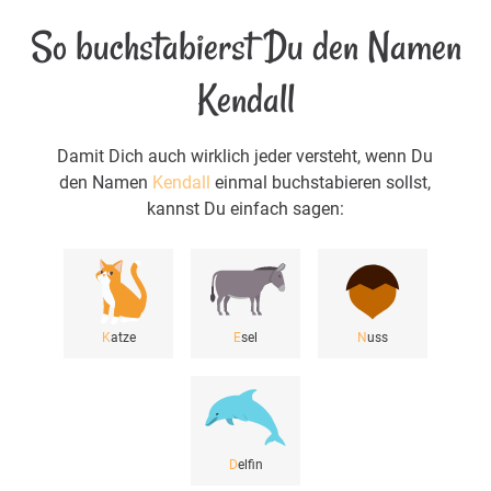
So buchstabierst Du den Namen
Kendall
Damit Dich auch wirklich jeder versteht, wenn Du
den Namen
Kendall
einmal buchstabieren sollst,
kannst Du einfach sagen:
K
atze
E
sel
N
uss
D
elfin