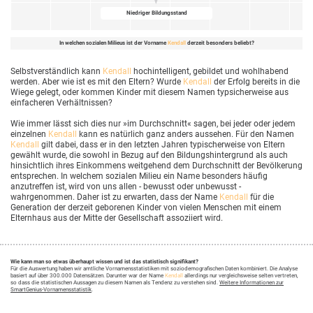
Niedriger Bildungsstand
In welchen sozialen Milieus ist der Vorname
Kendall
derzeit besonders beliebt?
Selbstverständlich kann
Kendall
hochintelligent, gebildet und wohlhabend
werden. Aber wie ist es mit den Eltern? Wurde
Kendall
der Erfolg bereits in die
Wiege gelegt, oder kommen Kinder mit diesem Namen typsicherweise aus
einfacheren Verhältnissen?
Wie immer lässt sich dies nur »im Durchschnitt« sagen, bei jeder oder jedem
einzelnen
Kendall
kann es natürlich ganz anders aussehen. Für den Namen
Kendall
gilt dabei, dass er in den letzten Jahren typischerweise von Eltern
gewählt wurde, die sowohl in Bezug auf den Bildungshintergrund als auch
hinsichtlich ihres Einkommens weitgehend dem Durchschnitt der Bevölkerung
entsprechen. In welchem sozialen Milieu ein Name besonders häufig
anzutreffen ist, wird von uns allen - bewusst oder unbewusst -
wahrgenommen. Daher ist zu erwarten, dass der Name
Kendall
für die
Generation der derzeit geborenen Kinder von vielen Menschen mit einem
Elternhaus aus der Mitte der Gesellschaft assoziiert wird.
Wie kann man so etwas überhaupt wissen und ist das statistisch signifikant?
Für die Auswertung haben wir amtliche Vornamensstatistiken mit soziodemografischen Daten kombiniert. Die Analyse
basiert auf über 300.000 Datensätzen. Darunter war der Name
Kendall
allerdings nur vergleichsweise selten vertreten,
so dass die statistischen Aussagen zu diesem Namen als Tendenz zu verstehen sind.
Weitere Informationen zur
SmartGenius-Vornamensstatistik
.