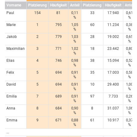
Vorname
Platzierung
Häufigkeit
Anteil
Platzierung
Häufigkeit
Anteil
Paul
154
81
0,11
33
17.940
0,61
%
%
Marie
1
795
1,05
60
11.234
0,38
%
%
Jakob
2
779
1,03
28
19.002
0,65
%
%
Maximilian
3
771
1,02
18
23.442
0,80
%
%
Elias
4
746
0,98
38
15.094
0,52
%
%
Felix
5
694
0,91
35
17.003
0,58
%
%
David
5
694
0,91
10
29.400
1,00
%
%
Emilia
7
689
0,91
97
7.733
0,26
%
%
Anna
8
684
0,90
8
31.037
1,06
%
%
Emma
9
671
0,88
61
10.917
0,37
%
%
...