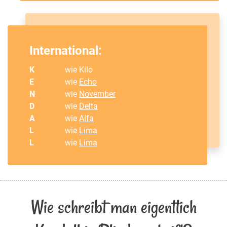
International:
K
wie Kilo
E
wie
Echo
N
wie
November
D
wie
Delta
A
wie
Alfa
L
wie
Lima
L
wie
Lima
Wie schreibt man eigentlich