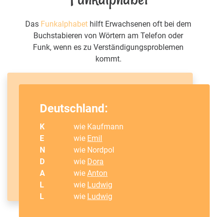
Das
Funkalphabet
hilft Erwachsenen oft bei dem
Buchstabieren von Wörtern am Telefon oder
Funk, wenn es zu Verständigungsproblemen
kommt.
Deutschland:
K
wie Kaufmann
E
wie
Emil
N
wie Nordpol
D
wie
Dora
A
wie
Anton
L
wie
Ludwig
L
wie
Ludwig