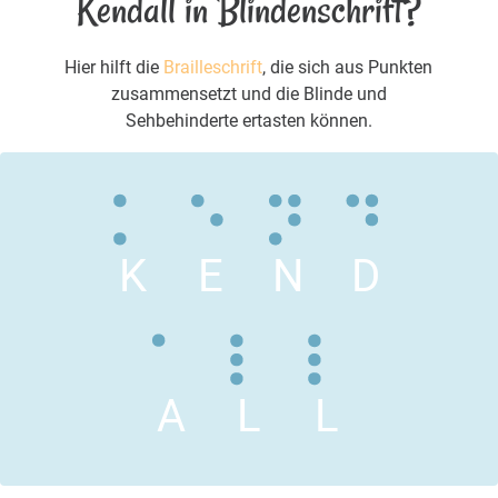
Kendall in Blindenschrift?
Hier hilft die
Brailleschrift
, die sich aus Punkten
zusammensetzt und die Blinde und
Sehbehinderte ertasten können.
K
E
N
D
A
L
L