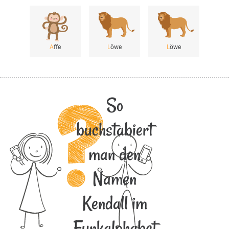
A
ffe
L
öwe
L
öwe
So
buchstabiert
man den
Namen
Kendall im
Funkalphabet