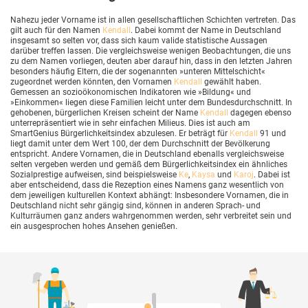
Nahezu jeder Vorname ist in allen gesellschaftlichen Schichten vertreten. Das
gilt auch für den Namen
Kendall
. Dabei kommt der Name in Deutschland
insgesamt so selten vor, dass sich kaum valide statistische Aussagen
darüber treffen lassen. Die vergleichsweise wenigen Beobachtungen, die uns
zu dem Namen vorliegen, deuten aber darauf hin, dass in den letzten Jahren
besonders häufig Eltern, die der sogenannten »unteren Mittelschicht«
zugeordnet werden könnten, den Vornamen
Kendall
gewählt haben.
Gemessen an sozioökonomischen Indikatoren wie »Bildung« und
»Einkommen« liegen diese Familien leicht unter dem Bundesdurchschnitt. In
gehobenen, bürgerlichen Kreisen scheint der Name
Kendall
dagegen ebenso
unterrepräsentiert wie in sehr einfachen Milieus. Dies ist auch am
SmartGenius Bürgerlichkeitsindex abzulesen. Er beträgt für
Kendall
91 und
liegt damit unter dem Wert 100, der dem Durchschnitt der Bevölkerung
entspricht. Andere Vornamen, die in Deutschland ebenalls vergleichsweise
selten vergeben werden und gemäß dem Bürgerlichkeitsindex ein ähnliches
Sozialprestige aufweisen, sind beispielsweise
Ke
,
Kaysa
und
Karoj
. Dabei ist
aber entscheidend, dass die Rezeption eines Namens ganz wesentlich von
dem jeweiligen kulturellen Kontext abhängt: Insbesondere Vornamen, die in
Deutschland nicht sehr gängig sind, können in anderen Sprach- und
Kulturräumen ganz anders wahrgenommen werden, sehr verbreitet sein und
ein ausgesprochen hohes Ansehen genießen.