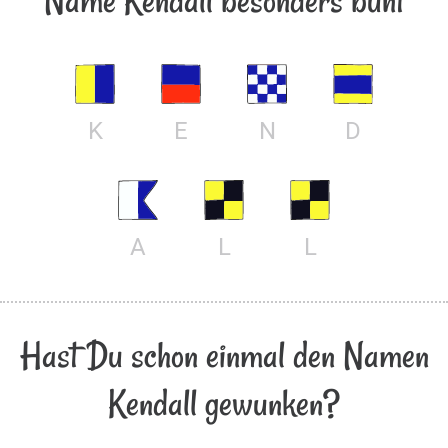
Name Kendall besonders bunt
K
E
N
D
A
L
L
Hast Du schon einmal den Namen
Kendall gewunken?