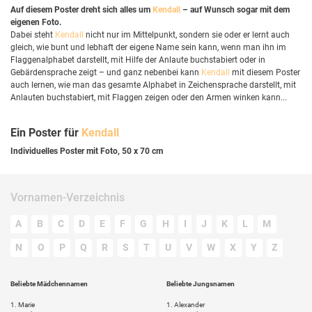
Auf diesem Poster dreht sich alles um
Kendall
– auf Wunsch sogar mit dem
eigenen Foto.
Dabei steht
Kendall
nicht nur im Mittelpunkt, sondern sie oder er lernt auch
gleich, wie bunt und lebhaft der eigene Name sein kann, wenn man ihn im
Flaggenalphabet darstellt, mit Hilfe der Anlaute buchstabiert oder in
Gebärdensprache zeigt – und ganz nebenbei kann
Kendall
mit diesem Poster
auch lernen, wie man das gesamte Alphabet in Zeichensprache darstellt, mit
Anlauten buchstabiert, mit Flaggen zeigen oder den Armen winken kann...
Ein Poster für
Kendall
Individuelles Poster mit Foto, 50 x 70 cm
Vornamen-Verzeichnis
A
B
C
D
E
F
G
H
I
J
K
L
M
N
O
P
Q
R
S
T
U
V
W
X
Y
Z
Beliebte Mädchennamen
Beliebte Jungsnamen
1.
Marie
1.
Alexander