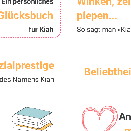
Winken, ze
Ein persönliches
Glücksbuch
piepen...
für Kiah
So sagt man «Kia
zialprestige
Beliebthei
des Namens Kiah
An
m