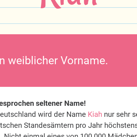
in weiblicher Vorname.
gesprochen seltener Name!
Deutschland wird der Name
Kiah
nur sehr s
utschen Standesämtern pro Jahr höchstens
 Nicht einmal eines von 100.000 Mädche