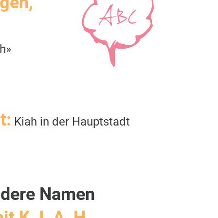
igen,
h»
t:
Kiah in der Hauptstadt
dere Namen
it K, I, A, H