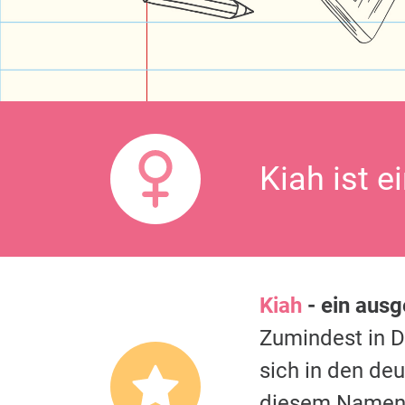
Kiah ist e
Kiah
- ein aus
Zumindest in 
sich in den de
diesem Namen.