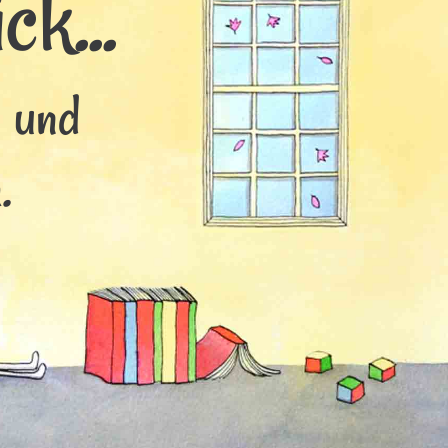
k...
s und
.