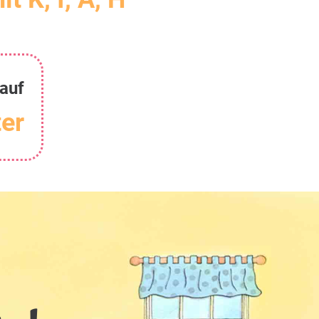
auf
er