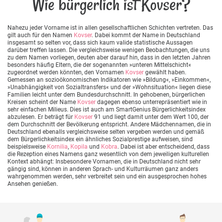
Wie bürgerlich ist Kovser?
Nahezu jeder Vorname ist in allen gesellschaftlichen Schichten vertreten. Das
gilt auch für den Namen
Kovser
. Dabei kommt der Name in Deutschland
insgesamt so selten vor, dass sich kaum valide statistische Aussagen
darüber treffen lassen. Die vergleichsweise wenigen Beobachtungen, die uns
zu dem Namen vorliegen, deuten aber darauf hin, dass in den letzten Jahren
besonders häufig Eltern, die der sogenannten »unteren Mittelschicht«
zugeordnet werden könnten, den Vornamen
Kovser
gewählt haben.
Gemessen an sozioökonomischen Indikatoren wie »Bildung«, »Einkommen«,
»Unabhängigkeit von Sozialtransfers« und der »Wohnsituation« liegen diese
Familien leicht unter dem Bundesdurchschnitt. In gehobenen, bürgerlichen
Kreisen scheint der Name
Kovser
dagegen ebenso unterrepräsentiert wie in
sehr einfachen Milieus. Dies ist auch am SmartGenius Bürgerlichkeitsindex
abzulesen. Er beträgt für
Kovser
91 und liegt damit unter dem Wert 100, der
dem Durchschnitt der Bevölkerung entspricht. Andere Mädchennamen, die in
Deutschland ebenalls vergleichsweise selten vergeben werden und gemäß
dem Bürgerlichkeitsindex ein ähnliches Sozialprestige aufweisen, sind
beispielsweise
Kornilia
,
Kopila
und
Kobra
. Dabei ist aber entscheidend, dass
die Rezeption eines Namens ganz wesentlich von dem jeweiligen kulturellen
Kontext abhängt: Insbesondere Vornamen, die in Deutschland nicht sehr
gängig sind, können in anderen Sprach- und Kulturräumen ganz anders
wahrgenommen werden, sehr verbreitet sein und ein ausgesprochen hohes
Ansehen genießen.