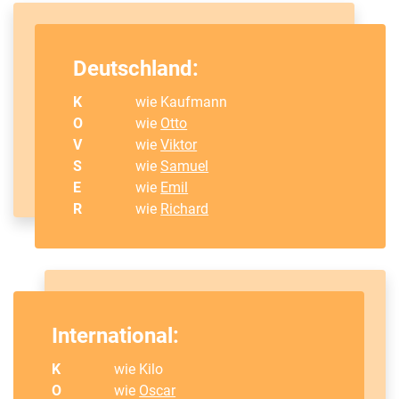
Deutschland:
K
wie Kaufmann
O
wie
Otto
V
wie
Viktor
S
wie
Samuel
E
wie
Emil
R
wie
Richard
International:
K
wie Kilo
O
wie
Oscar