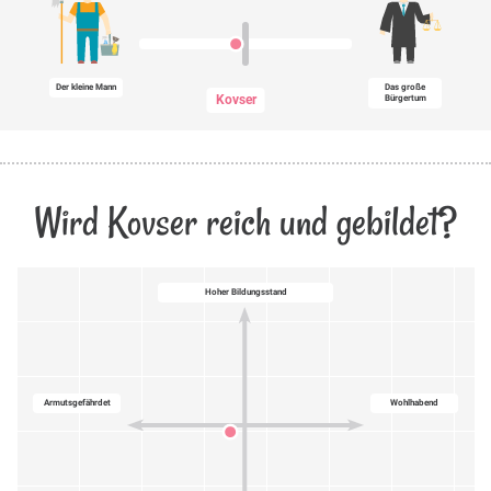
Der kleine Mann
Das große
Kovser
Bürgertum
Wird Kovser reich und gebildet?
Hoher Bildungsstand
Armutsgefährdet
Wohlhabend