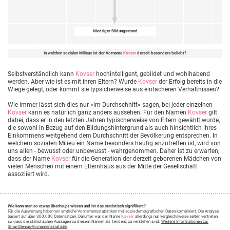
Niedriger Bildungsstand
In welchen sozialen Milieus ist der Vorname
Kovser
derzeit besonders beliebt?
Selbstverständlich kann
Kovser
hochintelligent, gebildet und wohlhabend
werden. Aber wie ist es mit ihren Eltern? Wurde
Kovser
der Erfolg bereits in die
Wiege gelegt, oder kommt sie typsicherweise aus einfacheren Verhältnissen?
Wie immer lässt sich dies nur »im Durchschnitt« sagen, bei jeder einzelnen
Kovser
kann es natürlich ganz anders aussehen. Für den Namen
Kovser
gilt
dabei, dass er in den letzten Jahren typischerweise von Eltern gewählt wurde,
die sowohl in Bezug auf den Bildungshintergrund als auch hinsichtlich ihres
Einkommens weitgehend dem Durchschnitt der Bevölkerung entsprechen. In
welchem sozialen Milieu ein Name besonders häufig anzutreffen ist, wird von
uns allen - bewusst oder unbewusst - wahrgenommen. Daher ist zu erwarten,
dass der Name
Kovser
für die Generation der derzeit geborenen Mädchen von
vielen Menschen mit einem Elternhaus aus der Mitte der Gesellschaft
assoziiert wird.
Wie kann man so etwas überhaupt wissen und ist das statistisch signifikant?
Für die Auswertung haben wir amtliche Vornamensstatistiken mit soziodemografischen Daten kombiniert. Die Analyse
basiert auf über 300.000 Datensätzen. Darunter war der Name
Kovser
allerdings nur vergleichsweise selten vertreten,
so dass die statistischen Aussagen zu diesem Namen als Tendenz zu verstehen sind.
Weitere Informationen zur
SmartGenius-Vornamensstatistik
.