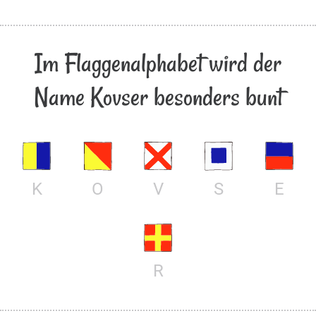
Im Flaggenalphabet wird der
Name Kovser besonders bunt
K
O
V
S
E
R