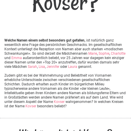
Kovser?
Welche Namen einem selbst besonders gut gefallen,
ist natürlich ganz
wesentlich eine Frage des persönlichen Geschmacks. Im gesellschaftlichen
Kontext unterliegt die Rezeption von Namen aber auch starken »modischen
Schwankungen«. So sind derzeit die Mädchennamen
Marie
,
Sophie
,
Charlotte
und
Emma
außerordentlich beliebt, vor 25 Jahren war dagegen kein einziger
dieser Namen unter den »Top 20« anzutreffen, dafür wurden damals sehr
viele Mädchen
Sarah
,
Lisa
,
Jennifer
oder
Laura
genannt.
Zudem gibt es bei der Wahrnehmung und Beliebtheit von Vornamen
erhebliche Unterschiede zwischen verschiedenen gesellschaftlichen
Schichten. Dadurch erhalten auch Kinder im bürgerlichen Milieu
typischerweise andere Vornamen als die Kinder »der kleinen Leute«,
Intellektuelle geben ihren Kindern andere Namen als bildungsferne Eltern und
in Großstädten werden andere Namen präferiert als auf dem Land. Wie wird
unter diesem Aspekt der Name
Kovser
wahrgenommen? In welchen Kreisen
ist der Name
Kovser
besonders beliebt?