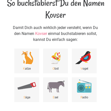
So buchstabierst Du den Namen
Kovser
Damit Dich auch wirklich jeder versteht, wenn Du
den Namen
Kovser
einmal buchstabieren sollst,
kannst Du einfach sagen:
K
atze
O
bst
V
ogel
S
äge
E
sel
R
adio