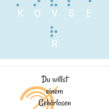
K
O
V
S
E
R
Du willst
einem
Gehörlosen