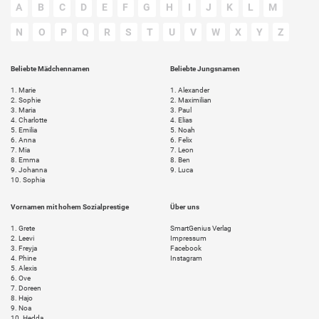
A
B
C
D
E
F
G
H
I
J
K
L
M
N
O
P
Q
R
S
T
U
V
W
X
Y
Z
Beliebte Mädchennamen
Beliebte Jungsnamen
1.
Marie
1.
Alexander
2.
Sophie
2.
Maximilian
3.
Maria
3.
Paul
4.
Charlotte
4.
Elias
5.
Emilia
5.
Noah
6.
Anna
6.
Felix
7.
Mia
7.
Leon
8.
Emma
8.
Ben
9.
Johanna
9.
Luca
10.
Sophia
Vornamen mit hohem Sozialprestige
Über uns
1.
Grete
SmartGenius Verlag
2.
Leevi
Impressum
3.
Freyja
Facebook
4.
Phine
Instagram
5.
Alexis
6.
Ove
7.
Doreen
8.
Hajo
9.
Noa
10.
Hedda