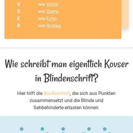
V
wie
Victor
S
wie
Sierra
E
wie
Echo
R
wie
Romeo
Wie schreibt man eigentlich Kovser
in Blindenschrift?
Hier hilft die
Brailleschrift
, die sich aus Punkten
zusammensetzt und die Blinde und
Sehbehinderte ertasten können.