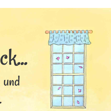
k...
s und
.