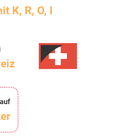
it K, R, O, I
i
eiz
 auf
er