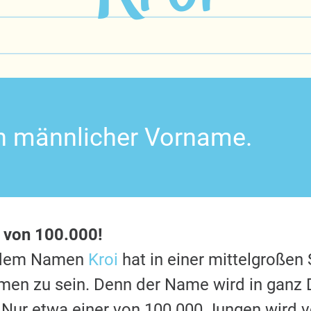
ein männlicher Vorname.
r von 100.000!
t dem Namen
Kroi
hat in einer mittelgroßen
en zu sein. Denn der Name wird in ganz 
 Nur etwa einer von 100.000 Jungen wird v