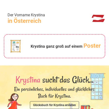
Der Vorname Krystina
in Österreich
Poster
Krystina ganz groß auf einem
Krystina
sucht das Glück...
Ein persönliches, individuelles und glückliches
Buch für Krystina.
Glücksbuch für Krystina erstellen