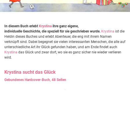
In diesem Buch erlebt
Krystina
ihre ganz eigene,
individuelle Geschichte, die speziell für sie geschrieben wurde.
Krystina
ist die
Heldin dieses Buches und erlebt Abenteuer, die eng mit ihrem Namen
verknüpft sind. Dabei begegnet sie vielen interessanten Menschen, die alle auf
unterschiedliche Art ihr Glück gefunden haben, und am Ende findet auch
Krystina
das Glück und zwar dort, wo sie es ganz sicher nie wieder verlieren
wird.
Krystina
sucht das Glück
Gebundenes Hardcover-Buch, 48 Seiten