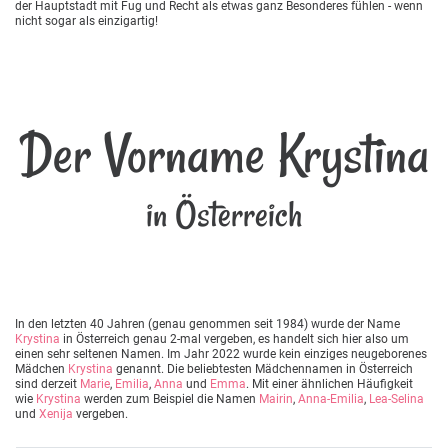
der Hauptstadt mit Fug und Recht als etwas ganz Besonderes fühlen - wenn
nicht sogar als einzigartig!
Der Vorname Krystina
in Österreich
In den letzten 40 Jahren (genau genommen seit 1984) wurde der Name
Krystina
in Österreich genau 2-mal vergeben, es handelt sich hier also um
einen sehr seltenen Namen. Im Jahr 2022 wurde kein einziges neugeborenes
Mädchen
Krystina
genannt. Die beliebtesten Mädchennamen in Österreich
sind derzeit
Marie
,
Emilia
,
Anna
und
Emma
. Mit einer ähnlichen Häufigkeit
wie
Krystina
werden zum Beispiel die Namen
Mairin
,
Anna-Emilia
,
Lea-Selina
und
Xenija
vergeben.