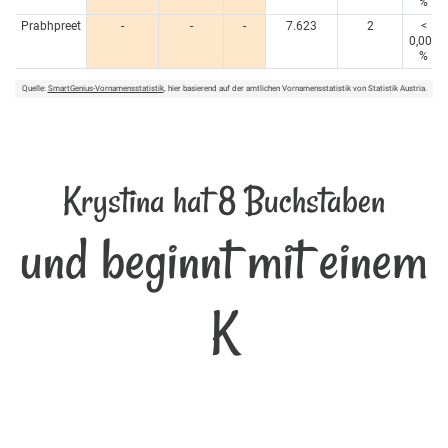
%
Prabhpreet
-
-
-
7.623
2
<
0,005
%
Quelle:
SmartGenius-Vornamensstatistik
, hier basierend auf der amtlichen Vornamensstatistik von Statistik Austria.
Krystina hat 8 Buchstaben
und beginnt mit einem
K