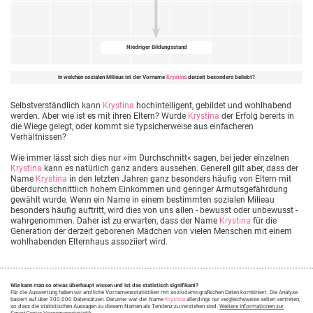
Niedriger Bildungsstand
In welchen sozialen Milieus ist der Vorname
Krystina
derzeit besonders beliebt?
Selbstverständlich kann
Krystina
hochintelligent, gebildet und wohlhabend
werden. Aber wie ist es mit ihren Eltern? Wurde
Krystina
der Erfolg bereits in
die Wiege gelegt, oder kommt sie typsicherweise aus einfacheren
Verhältnissen?
Wie immer lässt sich dies nur »im Durchschnitt« sagen, bei jeder einzelnen
Krystina
kann es natürlich ganz anders aussehen. Generell gilt aber, dass der
Name
Krystina
in den letzten Jahren ganz besonders häufig von Eltern mit
überdurchschnittlich hohem Einkommen und geringer Armutsgefährdung
gewählt wurde. Wenn ein Name in einem bestimmten sozialen Milieau
besonders häufig auftritt, wird dies von uns allen - bewusst oder unbewusst -
wahrgenommen. Daher ist zu erwarten, dass der Name
Krystina
für die
Generation der derzeit geborenen Mädchen von vielen Menschen mit einem
wohlhabenden Elternhaus assoziiert wird.
Wie kann man so etwas überhaupt wissen und ist das statistisch signifikant?
Für die Auswertung haben wir amtliche Vornamensstatistiken mit soziodemografischen Daten kombiniert. Die Analyse
basiert auf über 300.000 Datensätzen. Darunter war der Name
Krystina
allerdings nur vergleichsweise selten vertreten,
so dass die statistischen Aussagen zu diesem Namen als Tendenz zu verstehen sind.
Weitere Informationen zur