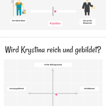
Der kleine Mann
Das große
Krystina
Bürgertum
Wird Krystina reich und gebildet?
Hoher Bildungsstand
Armutsgefährdet
Wohlhabend