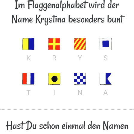
Im Flaggenalphabet wird der
Name Krystina besonders bunt
K
R
Y
S
T
I
N
A
Hast Du schon einmal den Namen