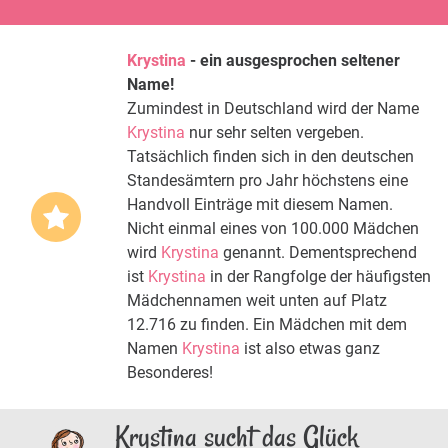
Krystina
- ein ausgesprochen seltener
Name!
Zumindest in Deutschland wird der Name
Krystina
nur sehr selten vergeben.
Tatsächlich finden sich in den deutschen
Standesämtern pro Jahr höchstens eine
Handvoll Einträge mit diesem Namen.
Nicht einmal eines von 100.000 Mädchen
wird
Krystina
genannt. Dementsprechend
ist
Krystina
in der Rangfolge der häufigsten
Mädchennamen weit unten auf Platz
12.716 zu finden. Ein Mädchen mit dem
Namen
Krystina
ist also etwas ganz
Besonderes!
Krystina sucht das Glück