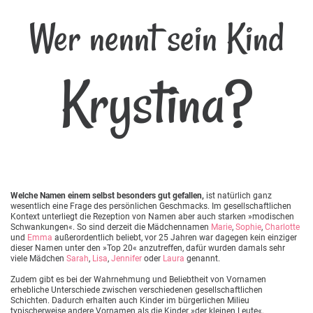
Wer nennt sein Kind
Krystina?
Welche Namen einem selbst besonders gut gefallen,
ist natürlich ganz
wesentlich eine Frage des persönlichen Geschmacks. Im gesellschaftlichen
Kontext unterliegt die Rezeption von Namen aber auch starken »modischen
Schwankungen«. So sind derzeit die Mädchennamen
Marie
,
Sophie
,
Charlotte
und
Emma
außerordentlich beliebt, vor 25 Jahren war dagegen kein einziger
dieser Namen unter den »Top 20« anzutreffen, dafür wurden damals sehr
viele Mädchen
Sarah
,
Lisa
,
Jennifer
oder
Laura
genannt.
Zudem gibt es bei der Wahrnehmung und Beliebtheit von Vornamen
erhebliche Unterschiede zwischen verschiedenen gesellschaftlichen
Schichten. Dadurch erhalten auch Kinder im bürgerlichen Milieu
typischerweise andere Vornamen als die Kinder »der kleinen Leute«,