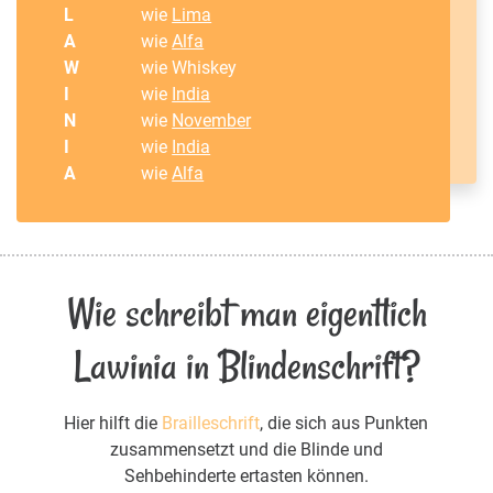
L
wie
Lima
A
wie
Alfa
W
wie Whiskey
I
wie
India
N
wie
November
I
wie
India
A
wie
Alfa
Wie schreibt man eigentlich
Lawinia in Blindenschrift?
Hier hilft die
Brailleschrift
, die sich aus Punkten
zusammensetzt und die Blinde und
Sehbehinderte ertasten können.