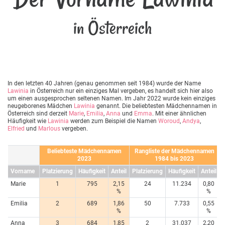
in Österreich
In den letzten 40 Jahren (genau genommen seit 1984) wurde der Name
Lawinia
in Österreich nur ein einziges Mal vergeben, es handelt sich hier also
um einen ausgesprochen seltenen Namen. Im Jahr 2022 wurde kein einziges
neugeborenes Mädchen
Lawinia
genannt. Die beliebtesten Mädchennamen in
Österreich sind derzeit
Marie
,
Emilia
,
Anna
und
Emma
. Mit einer ähnlichen
Häufigkeit wie
Lawinia
werden zum Beispiel die Namen
Woroud
,
Andya
,
Elfried
und
Marlous
vergeben.
Beliebteste Mädchennamen
Rangliste der Mädchennamen
2023
1984 bis 2023
Vorname
Platzierung
Häufigkeit
Anteil
Platzierung
Häufigkeit
Anteil
Marie
1
795
2,15
24
11.234
0,80
%
%
Emilia
2
689
1,86
50
7.733
0,55
%
%
Anna
3
684
1,85
2
31.037
2,20