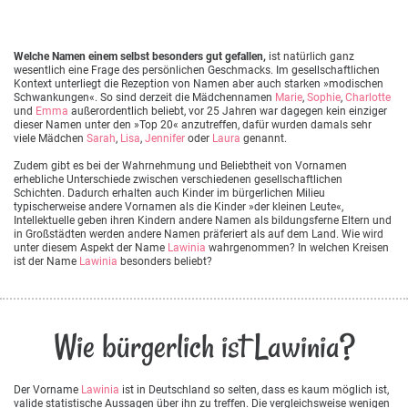
Welche Namen einem selbst besonders gut gefallen,
ist natürlich ganz
wesentlich eine Frage des persönlichen Geschmacks. Im gesellschaftlichen
Kontext unterliegt die Rezeption von Namen aber auch starken »modischen
Schwankungen«. So sind derzeit die Mädchennamen
Marie
,
Sophie
,
Charlotte
und
Emma
außerordentlich beliebt, vor 25 Jahren war dagegen kein einziger
dieser Namen unter den »Top 20« anzutreffen, dafür wurden damals sehr
viele Mädchen
Sarah
,
Lisa
,
Jennifer
oder
Laura
genannt.
Zudem gibt es bei der Wahrnehmung und Beliebtheit von Vornamen
erhebliche Unterschiede zwischen verschiedenen gesellschaftlichen
Schichten. Dadurch erhalten auch Kinder im bürgerlichen Milieu
typischerweise andere Vornamen als die Kinder »der kleinen Leute«,
Intellektuelle geben ihren Kindern andere Namen als bildungsferne Eltern und
in Großstädten werden andere Namen präferiert als auf dem Land. Wie wird
unter diesem Aspekt der Name
Lawinia
wahrgenommen? In welchen Kreisen
ist der Name
Lawinia
besonders beliebt?
Wie bürgerlich ist Lawinia?
Der Vorname
Lawinia
ist in Deutschland so selten, dass es kaum möglich ist,
valide statistische Aussagen über ihn zu treffen. Die vergleichsweise wenigen