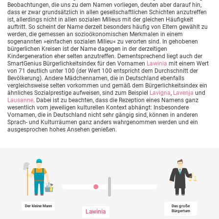
Beobachtungen, die uns zu dem Namen vorliegen, deuten aber darauf hin,
dass er zwar grundsätzlich in allen gesellschaftlichen Schichten anzutreffen
ist, allerdings nicht in allen sozialen Milieus mit der gleichen Häufigkeit
auftritt. So scheint der Name derzeit besonders häufig von Eltern gewählt zu
werden, die gemessen an sozioökonomischen Merkmalen in einem
sogenannten »einfachen sozialen Milieu« zu verorten sind. In gehobenen
bürgerlichen Kreisen ist der Name dagegen in der derzeitigen
Kindergeneration eher selten anzutreffen. Dementsprechend liegt auch der
SmartGenius Bürgerlichkeitsindex für den Vornamen
Lawinia
mit einem Wert
von 71 deutlich unter 100 (der Wert 100 entspricht dem Durchschnitt der
Bevölkerung). Andere Mädchennamen, die in Deutschland ebenfalls
vergleichsweise selten vorkommen und gemäß dem Bürgerlichkeitsindex ein
ähnliches Sozialprestige aufweisen, sind zum Beispiel
Lavigna
,
Lavenja
und
Lausanne
. Dabei ist zu beachten, dass die Rezeption eines Namens ganz
wesentlich vom jeweiligen kulturellen Kontext abhängt: Insbesondere
Vornamen, die in Deutschland nicht sehr gängig sind, können in anderen
Sprach- und Kulturräumen ganz anders wahrgenommen werden und ein
ausgesprochen hohes Ansehen genießen.
Der kleine Mann
Das große
Lawinia
Bürgertum