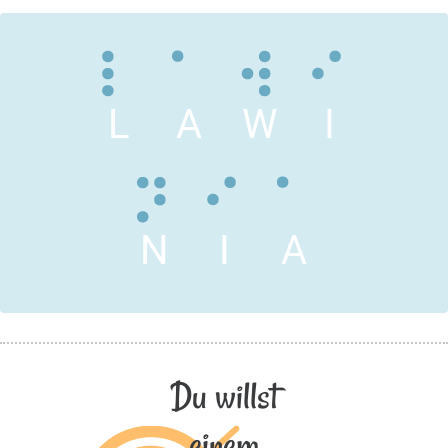
L
A
W
I
N
I
A
Du willst
einem