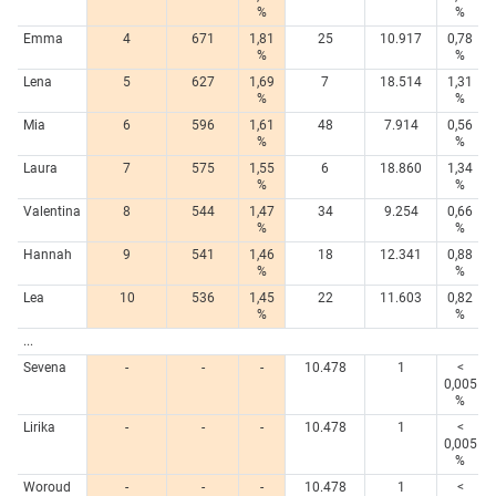
%
%
Emma
4
671
1,81
25
10.917
0,78
%
%
Lena
5
627
1,69
7
18.514
1,31
%
%
Mia
6
596
1,61
48
7.914
0,56
%
%
Laura
7
575
1,55
6
18.860
1,34
%
%
Valentina
8
544
1,47
34
9.254
0,66
%
%
Hannah
9
541
1,46
18
12.341
0,88
%
%
Lea
10
536
1,45
22
11.603
0,82
%
%
...
Sevena
-
-
-
10.478
1
<
0,005
%
Lirika
-
-
-
10.478
1
<
0,005
%
Woroud
-
-
-
10.478
1
<