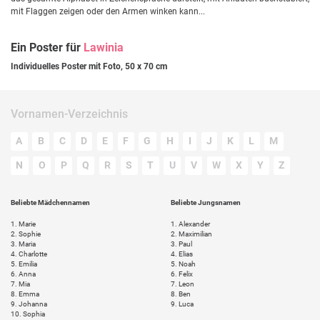
mit Flaggen zeigen oder den Armen winken kann...
Ein Poster für
Lawinia
Individuelles Poster mit Foto, 50 x 70 cm
Vornamen-Verzeichnis
A
B
C
D
E
F
G
H
I
J
K
L
M
N
O
P
Q
R
S
T
U
V
W
X
Y
Z
Beliebte Mädchennamen
Beliebte Jungsnamen
1.
Marie
1.
Alexander
2.
Sophie
2.
Maximilian
3.
Maria
3.
Paul
4.
Charlotte
4.
Elias
5.
Emilia
5.
Noah
6.
Anna
6.
Felix
7.
Mia
7.
Leon
8.
Emma
8.
Ben
9.
Johanna
9.
Luca
10.
Sophia