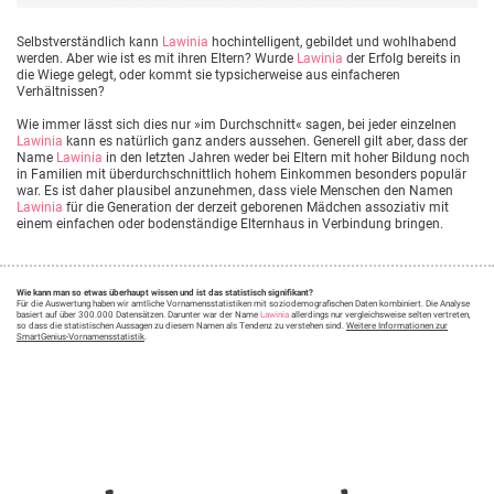
Selbstverständlich kann
Lawinia
hochintelligent, gebildet und wohlhabend
werden. Aber wie ist es mit ihren Eltern? Wurde
Lawinia
der Erfolg bereits in
die Wiege gelegt, oder kommt sie typsicherweise aus einfacheren
Verhältnissen?
Wie immer lässt sich dies nur »im Durchschnitt« sagen, bei jeder einzelnen
Lawinia
kann es natürlich ganz anders aussehen. Generell gilt aber, dass der
Name
Lawinia
in den letzten Jahren weder bei Eltern mit hoher Bildung noch
in Familien mit überdurchschnittlich hohem Einkommen besonders populär
war. Es ist daher plausibel anzunehmen, dass viele Menschen den Namen
Lawinia
für die Generation der derzeit geborenen Mädchen assoziativ mit
einem einfachen oder bodenständige Elternhaus in Verbindung bringen.
Wie kann man so etwas überhaupt wissen und ist das statistisch signifikant?
Für die Auswertung haben wir amtliche Vornamensstatistiken mit soziodemografischen Daten kombiniert. Die Analyse
basiert auf über 300.000 Datensätzen. Darunter war der Name
Lawinia
allerdings nur vergleichsweise selten vertreten,
so dass die statistischen Aussagen zu diesem Namen als Tendenz zu verstehen sind.
Weitere Informationen zur
SmartGenius-Vornamensstatistik
.