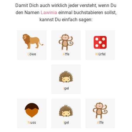
Damit Dich auch wirklich jeder versteht, wenn Du
den Namen
Lawinia
einmal buchstabieren sollst,
kannst Du einfach sagen:
L
öwe
A
ffe
W
ürfel
I
gel
N
uss
I
gel
A
ffe