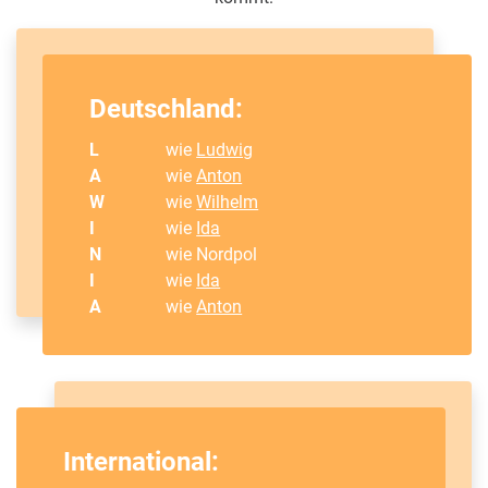
Deutschland:
L
wie
Ludwig
A
wie
Anton
W
wie
Wilhelm
I
wie
Ida
N
wie Nordpol
I
wie
Ida
A
wie
Anton
International: