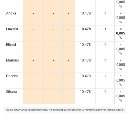
0,005
%
Andya
-
-
-
10.478
1
<
0,005
%
Lawinia
-
-
-
10.478
1
<
0,005
%
Elfried
-
-
-
10.478
1
<
0,005
%
Marlous
-
-
-
10.478
1
<
0,005
%
Pheobe
-
-
-
10.478
1
<
0,005
%
Sitonia
-
-
-
10.478
1
<
0,005
%
Quelle:
SmartGenius-Vornamensstatistik
, hier basierend auf der amtlichen Vornamensstatistik von Statistik Austria.