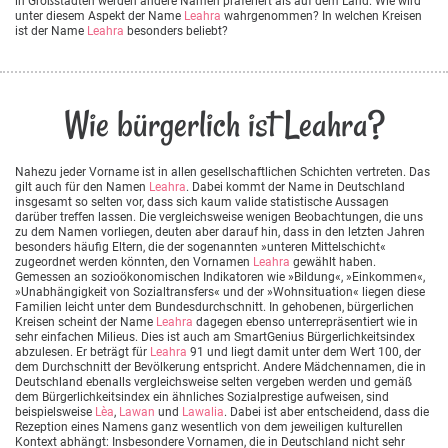
in Großstädten werden andere Namen präferiert als auf dem Land. Wie wird
unter diesem Aspekt der Name
Leahra
wahrgenommen? In welchen Kreisen
ist der Name
Leahra
besonders beliebt?
Wie bürgerlich ist Leahra?
Nahezu jeder Vorname ist in allen gesellschaftlichen Schichten vertreten. Das
gilt auch für den Namen
Leahra
. Dabei kommt der Name in Deutschland
insgesamt so selten vor, dass sich kaum valide statistische Aussagen
darüber treffen lassen. Die vergleichsweise wenigen Beobachtungen, die uns
zu dem Namen vorliegen, deuten aber darauf hin, dass in den letzten Jahren
besonders häufig Eltern, die der sogenannten »unteren Mittelschicht«
zugeordnet werden könnten, den Vornamen
Leahra
gewählt haben.
Gemessen an sozioökonomischen Indikatoren wie »Bildung«, »Einkommen«,
»Unabhängigkeit von Sozialtransfers« und der »Wohnsituation« liegen diese
Familien leicht unter dem Bundesdurchschnitt. In gehobenen, bürgerlichen
Kreisen scheint der Name
Leahra
dagegen ebenso unterrepräsentiert wie in
sehr einfachen Milieus. Dies ist auch am SmartGenius Bürgerlichkeitsindex
abzulesen. Er beträgt für
Leahra
91 und liegt damit unter dem Wert 100, der
dem Durchschnitt der Bevölkerung entspricht. Andere Mädchennamen, die in
Deutschland ebenalls vergleichsweise selten vergeben werden und gemäß
dem Bürgerlichkeitsindex ein ähnliches Sozialprestige aufweisen, sind
beispielsweise
Lèa
,
Lawan
und
Lawalia
. Dabei ist aber entscheidend, dass die
Rezeption eines Namens ganz wesentlich von dem jeweiligen kulturellen
Kontext abhängt: Insbesondere Vornamen, die in Deutschland nicht sehr