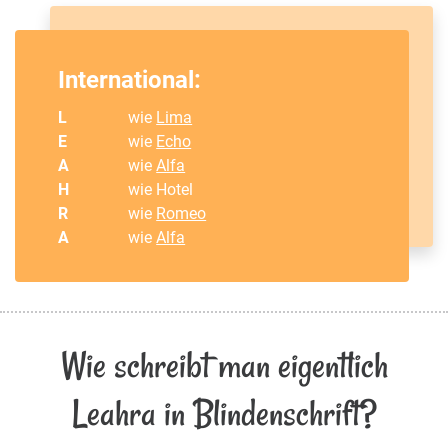
International:
L
wie
Lima
E
wie
Echo
A
wie
Alfa
H
wie Hotel
R
wie
Romeo
A
wie
Alfa
Wie schreibt man eigentlich
Leahra in Blindenschrift?