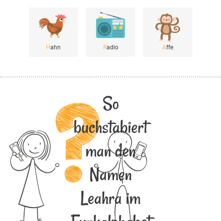
H
ahn
R
adio
A
ffe
So
buchstabiert
man den
Namen
Leahra im