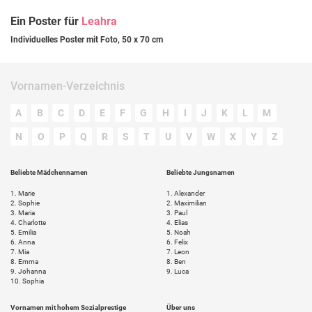
Ein Poster für
Leahra
Individuelles Poster mit Foto, 50 x 70 cm
Vornamen-Verzeichnis
A
B
C
D
E
F
G
H
I
J
K
L
M
N
O
P
Q
R
S
T
U
V
W
X
Y
Z
Beliebte Mädchennamen
Beliebte Jungsnamen
1.
Marie
1.
Alexander
2.
Sophie
2.
Maximilian
3.
Maria
3.
Paul
4.
Charlotte
4.
Elias
5.
Emilia
5.
Noah
6.
Anna
6.
Felix
7.
Mia
7.
Leon
8.
Emma
8.
Ben
9.
Johanna
9.
Luca
10.
Sophia
Vornamen mit hohem Sozialprestige
Über uns