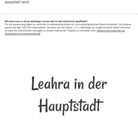
assoziiert wird.
Wie kann man so etwas überhaupt wissen und ist das statistisch signifikant?
Für die Auswertung haben wir amtliche Vornamensstatistiken mit soziodemografischen Daten kombiniert. Die Analyse
basiert auf über 300.000 Datensätzen. Darunter war der Name
Leahra
allerdings nur vergleichsweise selten vertreten,
so dass die statistischen Aussagen zu diesem Namen als Tendenz zu verstehen sind.
Weitere Informationen zur
SmartGenius-Vornamensstatistik
.
Leahra in der
Hauptstadt