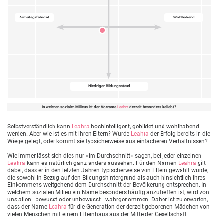
Armutsgefährdet
Wohlhabend
Niedriger Bildungsstand
In welchen sozialen Milieus ist der Vorname
Leahra
derzeit besonders beliebt?
Selbstverständlich kann
Leahra
hochintelligent, gebildet und wohlhabend
werden. Aber wie ist es mit ihren Eltern? Wurde
Leahra
der Erfolg bereits in die
Wiege gelegt, oder kommt sie typsicherweise aus einfacheren Verhältnissen?
Wie immer lässt sich dies nur »im Durchschnitt« sagen, bei jeder einzelnen
Leahra
kann es natürlich ganz anders aussehen. Für den Namen
Leahra
gilt
dabei, dass er in den letzten Jahren typischerweise von Eltern gewählt wurde,
die sowohl in Bezug auf den Bildungshintergrund als auch hinsichtlich ihres
Einkommens weitgehend dem Durchschnitt der Bevölkerung entsprechen. In
welchem sozialen Milieu ein Name besonders häufig anzutreffen ist, wird von
uns allen - bewusst oder unbewusst - wahrgenommen. Daher ist zu erwarten,
dass der Name
Leahra
für die Generation der derzeit geborenen Mädchen von
vielen Menschen mit einem Elternhaus aus der Mitte der Gesellschaft