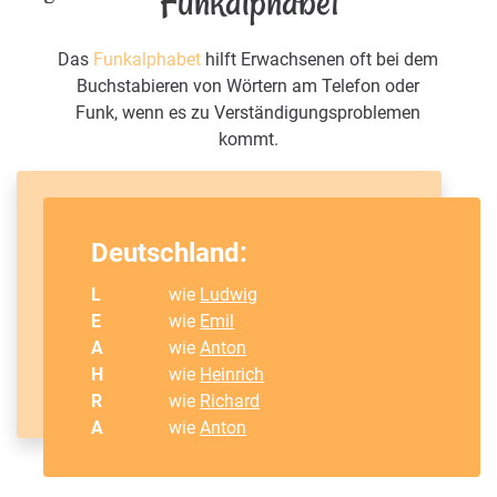
Funkalphabet
Das
Funkalphabet
hilft Erwachsenen oft bei dem
Buchstabieren von Wörtern am Telefon oder
Funk, wenn es zu Verständigungsproblemen
kommt.
Deutschland:
L
wie
Ludwig
E
wie
Emil
A
wie
Anton
H
wie
Heinrich
R
wie
Richard
A
wie
Anton