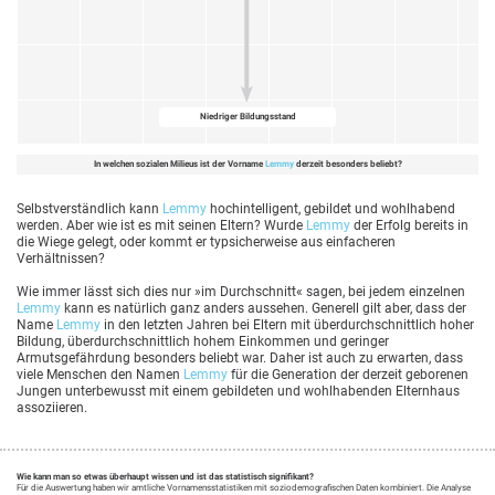
Niedriger Bildungsstand
In welchen sozialen Milieus ist der Vorname
Lemmy
derzeit besonders beliebt?
Selbstverständlich kann
Lemmy
hochintelligent, gebildet und wohlhabend
werden. Aber wie ist es mit seinen Eltern? Wurde
Lemmy
der Erfolg bereits in
die Wiege gelegt, oder kommt er typsicherweise aus einfacheren
Verhältnissen?
Wie immer lässt sich dies nur »im Durchschnitt« sagen, bei jedem einzelnen
Lemmy
kann es natürlich ganz anders aussehen. Generell gilt aber, dass der
Name
Lemmy
in den letzten Jahren bei Eltern mit überdurchschnittlich hoher
Bildung, überdurchschnittlich hohem Einkommen und geringer
Armutsgefährdung besonders beliebt war. Daher ist auch zu erwarten, dass
viele Menschen den Namen
Lemmy
für die Generation der derzeit geborenen
Jungen unterbewusst mit einem gebildeten und wohlhabenden Elternhaus
assoziieren.
Wie kann man so etwas überhaupt wissen und ist das statistisch signifikant?
Für die Auswertung haben wir amtliche Vornamensstatistiken mit soziodemografischen Daten kombiniert. Die Analyse