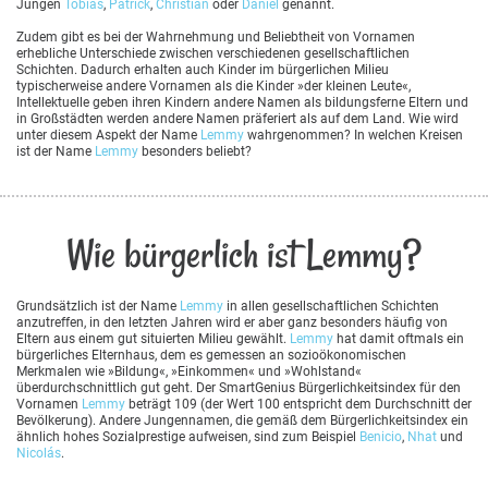
Jungen
Tobias
,
Patrick
,
Christian
oder
Daniel
genannt.
Zudem gibt es bei der Wahrnehmung und Beliebtheit von Vornamen
erhebliche Unterschiede zwischen verschiedenen gesellschaftlichen
Schichten. Dadurch erhalten auch Kinder im bürgerlichen Milieu
typischerweise andere Vornamen als die Kinder »der kleinen Leute«,
Intellektuelle geben ihren Kindern andere Namen als bildungsferne Eltern und
in Großstädten werden andere Namen präferiert als auf dem Land. Wie wird
unter diesem Aspekt der Name
Lemmy
wahrgenommen? In welchen Kreisen
ist der Name
Lemmy
besonders beliebt?
Wie bürgerlich ist Lemmy?
Grundsätzlich ist der Name
Lemmy
in allen gesellschaftlichen Schichten
anzutreffen, in den letzten Jahren wird er aber ganz besonders häufig von
Eltern aus einem gut situierten Milieu gewählt.
Lemmy
hat damit oftmals ein
bürgerliches Elternhaus, dem es gemessen an sozioökonomischen
Merkmalen wie »Bildung«, »Einkommen« und »Wohlstand«
überdurchschnittlich gut geht. Der SmartGenius Bürgerlichkeitsindex für den
Vornamen
Lemmy
beträgt 109 (der Wert 100 entspricht dem Durchschnitt der
Bevölkerung). Andere Jungennamen, die gemäß dem Bürgerlichkeitsindex ein
ähnlich hohes Sozialprestige aufweisen, sind zum Beispiel
Benicio
,
Nhat
und
Nicolás
.