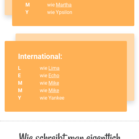
M
wie
Martha
Y
wie Ypsilon
International:
L
wie
Lima
E
wie
Echo
M
wie
Mike
M
wie
Mike
Y
wie Yankee
Wie schreibt man eigentlich