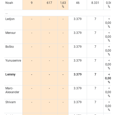
Noah
9
617
1,63
46
8.331
0,56
%
%
...
Ledjon
-
-
-
3.379
7
<
0,005
%
Mensur
-
-
-
3.379
7
<
0,005
%
Boško
-
-
-
3.379
7
<
0,005
%
Yunusemre
-
-
-
3.379
7
<
0,005
%
Lemmy
-
-
-
3.379
7
<
0,005
%
Marc-
-
-
-
3.379
7
<
Alexander
0,005
%
Shivam
-
-
-
3.379
7
<
0,005
%