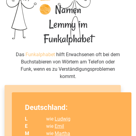
Namen
Lemmy im
Funkalphabet
Das
Funkalphabet
hilft Erwachsenen oft bei dem
Buchstabieren von Wörtern am Telefon oder
Funk, wenn es zu Verständigungsproblemen
kommt.
Deutschland:
L
wie
Ludwig
E
wie
Emil
M
wie
Martha