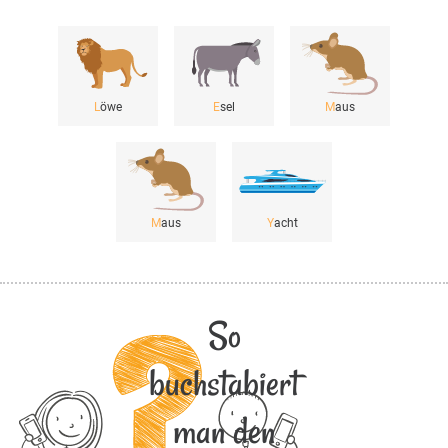
L
öwe
E
sel
M
aus
M
aus
Y
acht
So
buchstabiert
man den