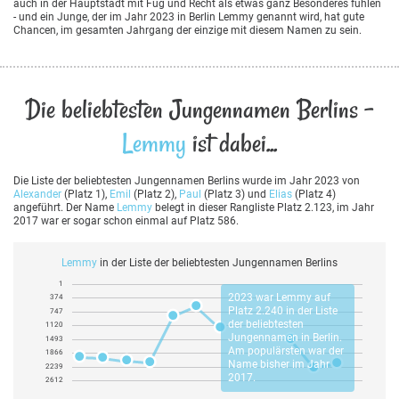
auch in der Hauptstadt mit Fug und Recht als etwas ganz Besonderes fühlen
- und ein Junge, der im Jahr 2023 in Berlin Lemmy genannt wird, hat gute
Chancen, im gesamten Jahrgang der einzige mit diesem Namen zu sein.
Die beliebtesten Jungennamen Berlins -
Lemmy
ist dabei...
Die Liste der beliebtesten Jungennamen Berlins wurde im Jahr 2023 von
Alexander
(Platz 1),
Emil
(Platz 2),
Paul
(Platz 3) und
Elias
(Platz 4)
angeführt. Der Name
Lemmy
belegt in dieser Rangliste Platz 2.123, im Jahr
2017 war er sogar schon einmal auf Platz 586.
Lemmy
in der Liste der beliebtesten Jungennamen Berlins
1
2023 war
Lemmy
auf
374
Platz 2.240 in der Liste
747
der beliebtesten
1120
Jungennamen in Berlin.
1493
Am populärsten war der
1866
Name bisher im Jahr
2239
2017.
2612