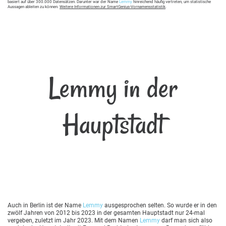
basiert auf über 300.000 Datensätzen. Darunter war der Name
Lemmy
hinreichend häufig vertreten, um statistische
Aussagen ableiten zu können.
Weitere Informationen zur SmartGenius-Vornamensstatistik
.
Lemmy in der
Hauptstadt
Auch in Berlin ist der Name
Lemmy
ausgesprochen selten. So wurde er in den
zwölf Jahren von 2012 bis 2023 in der gesamten Hauptstadt nur 24-mal
vergeben, zuletzt im Jahr 2023. Mit dem Namen
Lemmy
darf man sich also