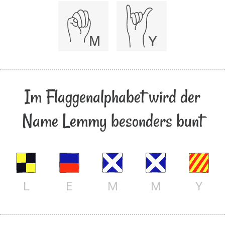
Im Flaggenalphabet wird der
Name Lemmy besonders bunt
L
E
M
M
Y