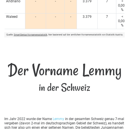
Andriano
-
-
-
3.379
7
<
0,005
%
Waleed
-
-
-
3.379
7
<
0,005
%
Quelle:
SmartGenius-Vornamensstatistik
, hier basierend auf der amtlichen Vornamensstatistik von Statistik Austria.
Der Vorname Lemmy
in der Schweiz
Im Jahr 2022 wurde der Name
Lemmy
in der gesamten Schweiz genau 7-mal
vergeben (davon 2-mal im deutschsprachigen Gebiet der Schweiz), es handelt
sich hier also um einen eher seltenen Namen. Die beliebtesten Jungennamen