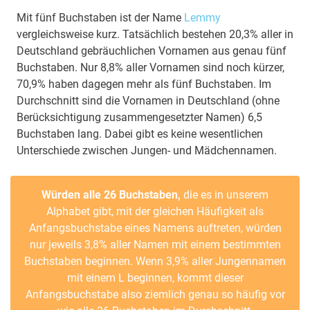
Mit fünf Buchstaben ist der Name
Lemmy
vergleichsweise kurz. Tatsächlich bestehen 20,3% aller in
Deutschland gebräuchlichen Vornamen aus genau fünf
Buchstaben. Nur 8,8% aller Vornamen sind noch kürzer,
70,9% haben dagegen mehr als fünf Buchstaben. Im
Durchschnitt sind die Vornamen in Deutschland (ohne
Berücksichtigung zusammengesetzter Namen) 6,5
Buchstaben lang. Dabei gibt es keine wesentlichen
Unterschiede zwischen Jungen- und Mädchennamen.
Würden alle 26 Buchstaben,
die es in unserem
Alphabet gibt, mit der gleichen Häufigkeit als
Anfangsbuchstabe eines Namens auftreten, würden
nur jeweils 3,8% aller Namen mit einem bestimmten
Buchstaben beginnen. Wenn 3,9% aller Jungennamen
mit einem L beginnen, kommt dieser
Anfangsbuchstabe also ziemlich genau so häufig vor