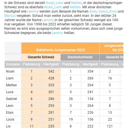
in der Schweiz sind derzeit
Noah
,
Liam
und
Matteo
, in der deutschsprachigen
Schweiz sind es ebenfalls
Noah
,
Liam
und
Matteo
. Mit einer ähnlichen
Häufigkeit wie
Lemmy
werden zum Beispiel die Namen
Aran
,
Vasco
,
Kron
und
Marcus
vergeben. Schaut man weiter zurück, sieht man: In den letzten 24
Jahren wurde der Name
Lemmy
in der gesamten Schweiz weniger als 100-
mal vergeben. Von 1998 bis 2022 erhielten lediglich 58 Jungen diesen
Namen, es wird also ausgesprochen selten vorkommen, dass sich zwei junge
Schweizer begegnen, die beide
Lemmy
heißen.
Jungennamen 
Beliebteste Jungennamen 2023
bis 2023
Gesamte Schweiz
Deutschschweiz
Gesamte Schw
Vorname
Platzierung
Häufigkeit
Platzierung
Häufigkeit
Platzierung
Häuf
Noah
1
542
1
354
2
10
Liam
2
428
2
266
16
5
Matteo
3
353
3
264
5
6
Luca
4
301
5
241
1
11
Gabriel
6
286
26
134
7
6
Leon
5
293
3
264
8
6
Elias
7
281
7
226
13
5
Louis
9
251
19
156
22
4
Lio
11
235
8
222
121
1