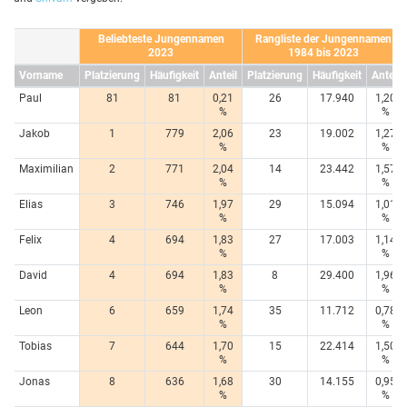
Beliebteste Jungennamen
Rangliste der Jungennamen
2023
1984 bis 2023
Vorname
Platzierung
Häufigkeit
Anteil
Platzierung
Häufigkeit
Anteil
Paul
81
81
0,21
26
17.940
1,20
%
%
Jakob
1
779
2,06
23
19.002
1,27
%
%
Maximilian
2
771
2,04
14
23.442
1,57
%
%
Elias
3
746
1,97
29
15.094
1,01
%
%
Felix
4
694
1,83
27
17.003
1,14
%
%
David
4
694
1,83
8
29.400
1,96
%
%
Leon
6
659
1,74
35
11.712
0,78
%
%
Tobias
7
644
1,70
15
22.414
1,50
%
%
Jonas
8
636
1,68
30
14.155
0,95
%
%