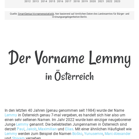
2012
2013
2014
2015
2016
2017
2018
2019
2020
2021
2022
2023
Quelle:
SmartGenius-Vornamensstatistik
, hier basierend auf Amtlichen Daten des Landesamtes für Bürger- und
Ordnungsangelegenheiten Berlin.
Der Vorname Lemmy
in Österreich
In den letzten 40 Jahren (genau genommen seit 1984) wurde der Name
Lemmy
in Österreich genau 7-mal vergeben, es handelt sich hier also um
einen sehr seltenen Namen. Im Jahr 2022 wurde kein einziger neugeborener
Junge
Lemmy
genannt. Die beliebtesten Jungennamen in Österreich sind
derzeit
Paul
,
Jakob
,
Maximilian
und
Elias
. Mit einer ähnlichen Häufigkeit wie
Lemmy
werden zum Beispiel die Namen
Boško
,
Yunusemre
,
Marc-Alexander
und
Shivam
vergeben.