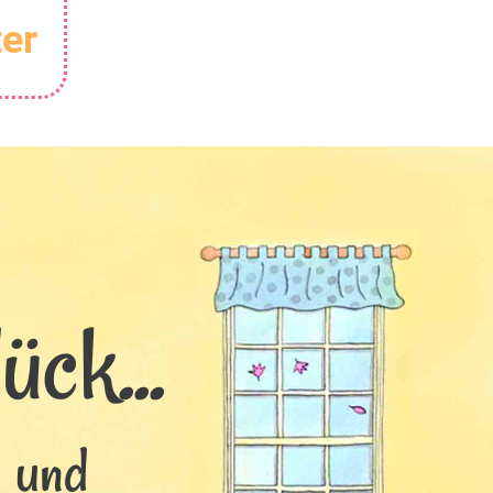
er
ck...
s und