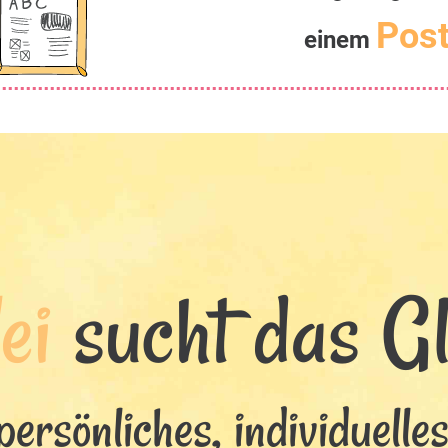
Post
einem
ei
sucht das Glü
persönliches, individuelle