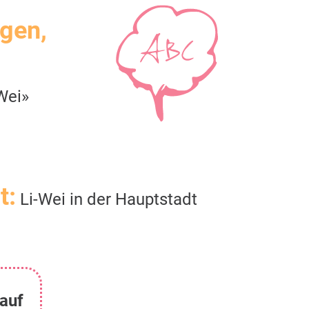
igen,
Wei»
t:
Li-Wei in der Hauptstadt
 auf