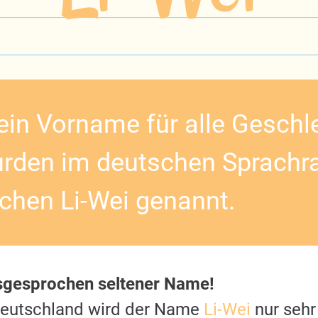
 ein Vorname für alle Geschle
rden im deutschen Sprachr
hen Li-Wei genannt.
sgesprochen seltener Name!
Deutschland wird der Name
Li-Wei
nur sehr