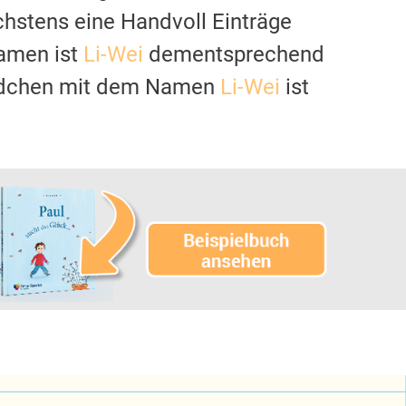
chstens eine Handvoll Einträge
namen ist
Li-Wei
dementsprechend
 Mädchen mit dem Namen
Li-Wei
ist