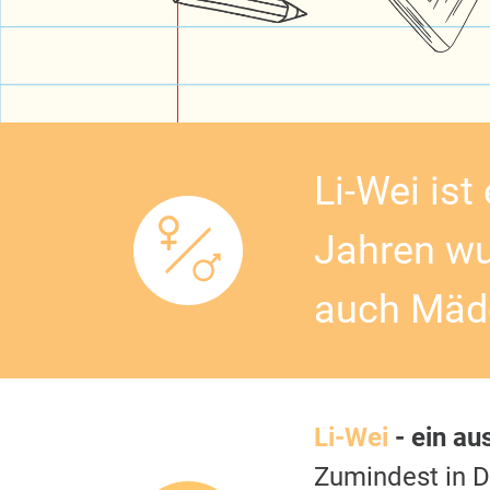
Li-Wei ist
Jahren wu
auch Mädc
Li-Wei
- ein au
Zumindest in 