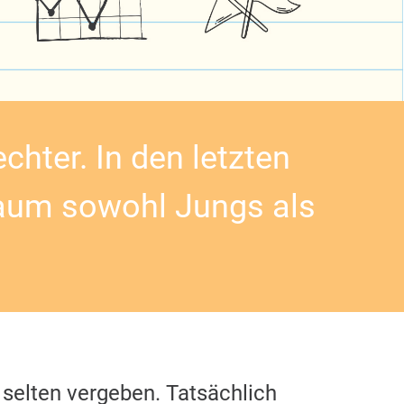
chter. In den letzten
aum sowohl Jungs als
 selten vergeben. Tatsächlich