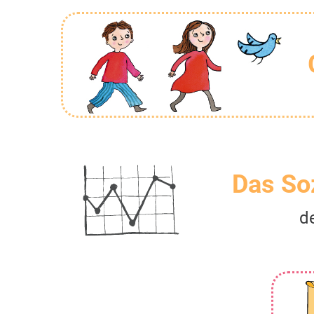
Das So
d