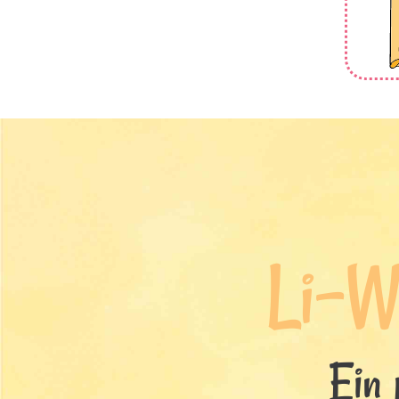
Li-W
Ein 