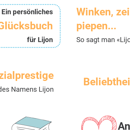
Winken, ze
Ein persönliches
Glücksbuch
piepen...
für Lijon
So sagt man «Lij
zialprestige
Beliebthei
des Namens Lijon
An