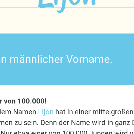
 ein männlicher Vorname.
er von 100.000!
t dem Namen
Lijon
hat in einer mittelgroßen
en zu sein. Denn der Name wird in ganz 
 Nur etwa einer von 100.000 Jungen wird v