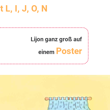
t L, I, J, O, N
Lijon ganz groß auf
Poster
einem