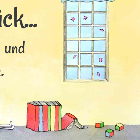
k...
s und
.