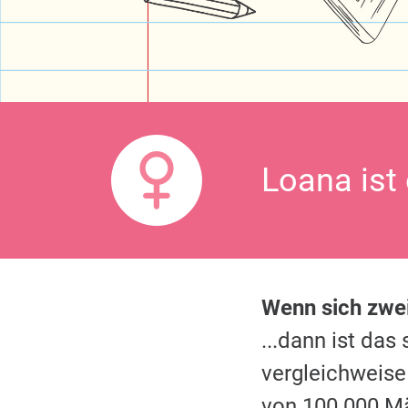
Loana ist
Wenn sich zw
...dann ist da
vergleichweise
von 100.000 M