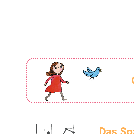
Das So