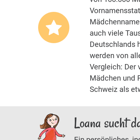
Vornamensstati
Mädchennamen.
auch viele Tau
Deutschlands hi
werden von al
Vergleich: Der
Mädchen und F
Schweiz als et
Loana sucht d
Ein persönliches, in