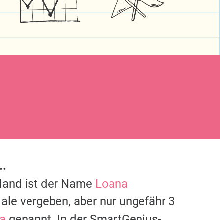
..
hland ist der Name
Loana
ale vergeben, aber nur ungefähr 3
a
genannt. In der SmartGenius-