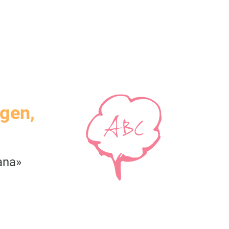
igen,
ana»