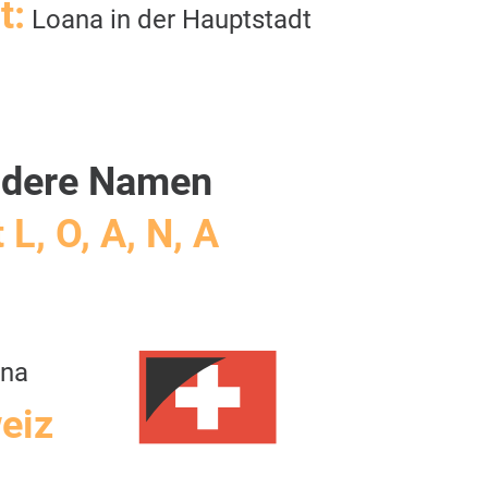
t:
Loana in der Hauptstadt
dere Namen
 L, O, A, N, A
ana
eiz