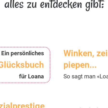
alles zu entdecken gibt:
Winken, ze
Ein persönliches
Glücksbuch
piepen...
für Loana
So sagt man «Lo
zialprestige