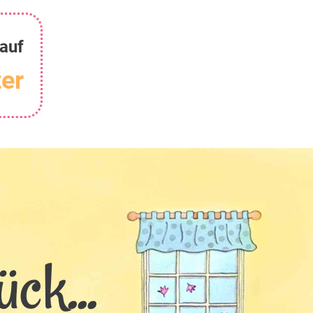
auf
er
ck...