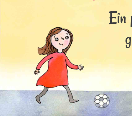
Ein 
g