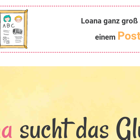
Loana ganz groß 
Post
einem
na
sucht das Glü