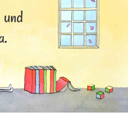
s und
a.