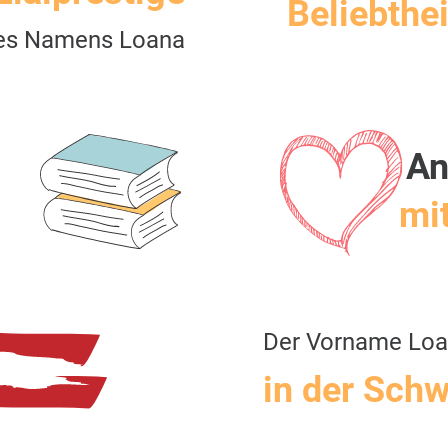
Beliebthei
es Namens Loana
An
mit
Der Vorname Lo
in der Schw