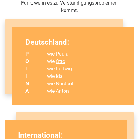
Funk, wenn es zu Verständigungsproblemen
kommt.
Deutschland:
P
wie
Paula
O
wie
Otto
L
wie
Ludwig
I
wie
Ida
N
wie Nordpol
A
wie
Anton
International: