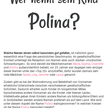
Polina?
Welche Namen einem selbst besonders gut gefallen,
ist natürlich ganz
wesentlich eine Frage des persönlichen Geschmacks. Im gesellschaftlichen
Kontext unterliegt die Rezeption von Namen aber auch starken »modischen
Schwankungen«. So sind derzeit die Mädchennamen
Marie
,
Sophie
,
Charlotte
und
Emma
außerordentlich beliebt, vor 25 Jahren war dagegen kein einziger
dieser Namen unter den »Top 20« anzutreffen, dafür wurden damals sehr
viele Mädchen
Sarah
,
Lisa
,
Jennifer
oder
Laura
genannt.
Zudem gibt es bei der Wahrnehmung und Beliebtheit von Vornamen
erhebliche Unterschiede zwischen verschiedenen gesellschaftlichen
Schichten. Dadurch erhalten auch Kinder im bürgerlichen Milieu
typischerweise andere Vornamen als die Kinder »der kleinen Leute«,
Intellektuelle geben ihren Kindern andere Namen als bildungsferne Eltern und
in Großstädten werden andere Namen präferiert als auf dem Land. Wie wird
unter diesem Aspekt der Name
Polina
wahrgenommen? In welchen Kreisen
ist der Name
Polina
besonders beliebt?