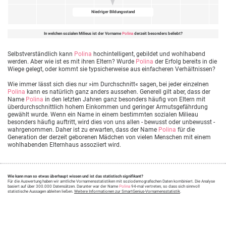
Niedriger Bildungsstand
In welchen sozialen Milieus ist der Vorname
Polina
derzeit besonders beliebt?
Selbstverständlich kann
Polina
hochintelligent, gebildet und wohlhabend
werden. Aber wie ist es mit ihren Eltern? Wurde
Polina
der Erfolg bereits in die
Wiege gelegt, oder kommt sie typsicherweise aus einfacheren Verhältnissen?
Wie immer lässt sich dies nur »im Durchschnitt« sagen, bei jeder einzelnen
Polina
kann es natürlich ganz anders aussehen. Generell gilt aber, dass der
Name
Polina
in den letzten Jahren ganz besonders häufig von Eltern mit
überdurchschnittlich hohem Einkommen und geringer Armutsgefährdung
gewählt wurde. Wenn ein Name in einem bestimmten sozialen Milieau
besonders häufig auftritt, wird dies von uns allen - bewusst oder unbewusst -
wahrgenommen. Daher ist zu erwarten, dass der Name
Polina
für die
Generation der derzeit geborenen Mädchen von vielen Menschen mit einem
wohlhabenden Elternhaus assoziiert wird.
Wie kann man so etwas überhaupt wissen und ist das statistisch signifikant?
Für die Auswertung haben wir amtliche Vornamensstatistiken mit soziodemografischen Daten kombiniert. Die Analyse
basiert auf über 300.000 Datensätzen. Darunter war der Name
Polina
94-mal vertreten, so dass sich sinnvoll
statistische Aussagen ableiten ließen.
Weitere Informationen zur SmartGenius-Vornamensstatistik
.