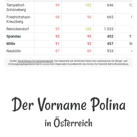
Tempelhof-
99
102
646
12
Schöneberg
Friedrichshain-
98
96
665
9
Kreuzberg
Reinickendorf
95
100
1.033
1
Spandau
92
95
452
11
Mitte
91
92
457
16
Neukölln
87
89
933
4
Quelle:
SmartGenius-Vornamensstatistik
, hier basierend auf Amtlichen Daten des Landesamtes für Bürger- und
Ordnungsangelegenheiten Berlin sowie dem Regionalen Sozialbericht des Amtes für Statistik Berlin-Brandenburg.
Der Vorname Polina
in Österreich