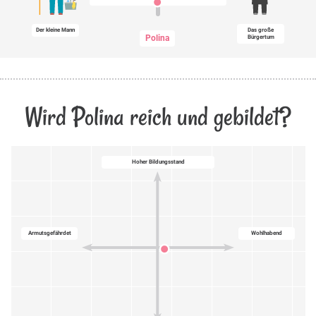
Der kleine Mann
Das große
Polina
Bürgertum
Wird Polina reich und gebildet?
Hoher Bildungsstand
Armutsgefährdet
Wohlhabend