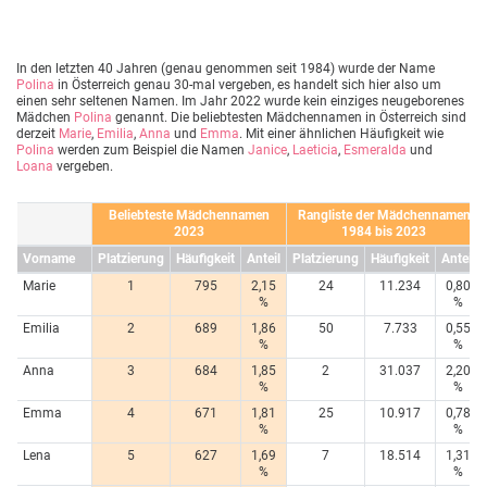
In den letzten 40 Jahren (genau genommen seit 1984) wurde der Name
Polina
in Österreich genau 30-mal vergeben, es handelt sich hier also um
einen sehr seltenen Namen. Im Jahr 2022 wurde kein einziges neugeborenes
Mädchen
Polina
genannt. Die beliebtesten Mädchennamen in Österreich sind
derzeit
Marie
,
Emilia
,
Anna
und
Emma
. Mit einer ähnlichen Häufigkeit wie
Polina
werden zum Beispiel die Namen
Janice
,
Laeticia
,
Esmeralda
und
Loana
vergeben.
Beliebteste Mädchennamen
Rangliste der Mädchennamen
2023
1984 bis 2023
Vorname
Platzierung
Häufigkeit
Anteil
Platzierung
Häufigkeit
Anteil
Marie
1
795
2,15
24
11.234
0,80
%
%
Emilia
2
689
1,86
50
7.733
0,55
%
%
Anna
3
684
1,85
2
31.037
2,20
%
%
Emma
4
671
1,81
25
10.917
0,78
%
%
Lena
5
627
1,69
7
18.514
1,31
%
%