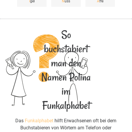
I
gel
N
uss
A
ffe
So
buchstabiert
man den
Namen Polina
im
Funkalphabet
Das
Funkalphabet
hilft Erwachsenen oft bei dem
Buchstabieren von Wörtern am Telefon oder