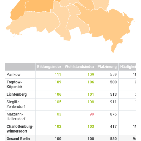
Bildungsindex
Wohlstandsindex
Platzierung
Häufigkeit
Pankow
111
109
559
10
Treptow-
109
106
500
3
Köpenick
Lichtenberg
106
101
513
7
Steglitz-
105
108
911
1
Zehlendorf
Marzahn-
103
99
876
1
Hellersdorf
Charlottenburg-
102
103
417
19
Wilmersdorf
Gesamt Berlin
100
100
580
94