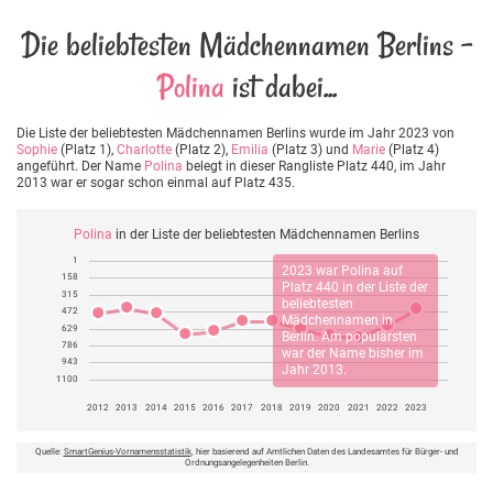
Die beliebtesten Mädchennamen Berlins -
Polina
ist dabei...
Die Liste der beliebtesten Mädchennamen Berlins wurde im Jahr 2023 von
Sophie
(Platz 1),
Charlotte
(Platz 2),
Emilia
(Platz 3) und
Marie
(Platz 4)
angeführt. Der Name
Polina
belegt in dieser Rangliste Platz 440, im Jahr
2013 war er sogar schon einmal auf Platz 435.
Polina
in der Liste der beliebtesten Mädchennamen Berlins
1
2023 war
Polina
auf
158
Platz 440 in der Liste der
315
beliebtesten
472
Mädchennamen in
629
Berlin. Am populärsten
786
war der Name bisher im
943
Jahr 2013.
1100
2012
2013
2014
2015
2016
2017
2018
2019
2020
2021
2022
2023
Quelle:
SmartGenius-Vornamensstatistik
, hier basierend auf Amtlichen Daten des Landesamtes für Bürger- und
Ordnungsangelegenheiten Berlin.