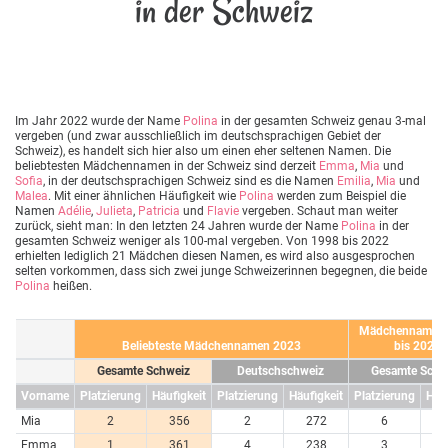
in der Schweiz
Im Jahr 2022 wurde der Name
Polina
in der gesamten Schweiz genau 3-mal
vergeben (und zwar ausschließlich im deutschsprachigen Gebiet der
Schweiz), es handelt sich hier also um einen eher seltenen Namen. Die
beliebtesten Mädchennamen in der Schweiz sind derzeit
Emma
,
Mia
und
Sofia
, in der deutschsprachigen Schweiz sind es die Namen
Emilia
,
Mia
und
Malea
. Mit einer ähnlichen Häufigkeit wie
Polina
werden zum Beispiel die
Namen
Adélie
,
Julieta
,
Patricia
und
Flavie
vergeben. Schaut man weiter
zurück, sieht man: In den letzten 24 Jahren wurde der Name
Polina
in der
gesamten Schweiz weniger als 100-mal vergeben. Von 1998 bis 2022
erhielten lediglich 21 Mädchen diesen Namen, es wird also ausgesprochen
selten vorkommen, dass sich zwei junge Schweizerinnen begegnen, die beide
Polina
heißen.
Mädchennamen 
Beliebteste Mädchennamen 2023
bis 2023
Gesamte Schweiz
Deutschschweiz
Gesamte Schw
Vorname
Platzierung
Häufigkeit
Platzierung
Häufigkeit
Platzierung
Häuf
Mia
2
356
2
272
6
7
Emma
1
361
4
238
3
7