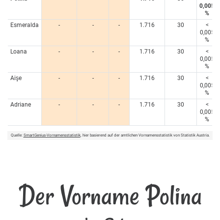
0,005
%
Esmeralda
-
-
-
1.716
30
<
0,005
%
Loana
-
-
-
1.716
30
<
0,005
%
Aişe
-
-
-
1.716
30
<
0,005
%
Adriane
-
-
-
1.716
30
<
0,005
%
Quelle:
SmartGenius-Vornamensstatistik
, hier basierend auf der amtlichen Vornamensstatistik von Statistik Austria.
Der Vorname Polina