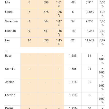
Mia
6
596
1,61
48
7.914
0,56
%
%
Laura
7
575
1,55
6
18.860
1,34
%
%
Valentina
8
544
1,47
34
9.254
0,66
%
%
Hannah
9
541
1,46
18
12.341
0,88
%
%
Lea
10
536
1,45
22
11.603
0,82
%
%
...
Buse
-
-
-
1.685
31
<
0,005
%
Camille
-
-
-
1.685
31
<
0,005
%
Janice
-
-
-
1.716
30
<
0,005
%
Laeticia
-
-
-
1.716
30
<
0,005
%
Polina
-
-
-
1.716
30
<