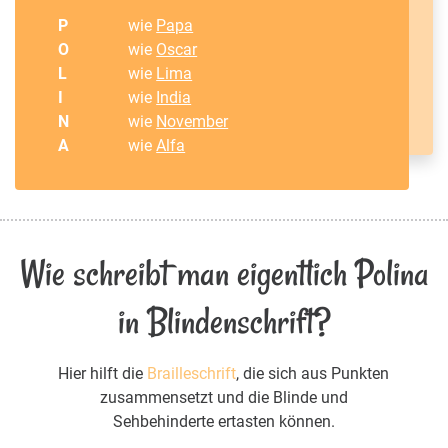
P
wie
Papa
O
wie
Oscar
L
wie
Lima
I
wie
India
N
wie
November
A
wie
Alfa
Wie schreibt man eigentlich Polina
in Blindenschrift?
Hier hilft die
Brailleschrift
, die sich aus Punkten
zusammensetzt und die Blinde und
Sehbehinderte ertasten können.