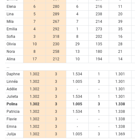
Elena
6
280
6
216
11
6
Lina
5
289
4
238
20
4
Mila
7
267
7
214
39
3
Emilia
4
292
1
273
35
3
Sofia
3
318
8
202
16
5
Olivia
10
230
29
135
28
4
Nora
8
258
13
180
21
4
Alina
17
212
10
194
14
5
...
Daphne
1.302
3
1.534
1
1.301
Linnéa
1.302
3
1.005
3
1.301
Adélie
1.302
3
-
-
1.301
Julieta
1.302
3
1.534
1
1.301
Polina
1.302
3
1.005
3
1.338
Patricia
1.302
3
1.534
1
1.338
Flavie
1.302
3
-
-
1.338
Emna
1.302
3
-
-
1.338
Julija
1.302
3
1.005
3
1.369